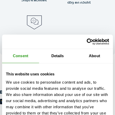
altijd kwaliteit
dag en nacht
Uw feedback vormt
onze
uitmuntendheid
Consent
Details
About
RISICOVRIJ
Tot 24 uur van tevoren gratis annulering, geen vooruitbetaling
This website uses cookies
vereist.
We use cookies to personalise content and ads, to
provide social media features and to analyse our traffic.
Betaalmethoden
We also share information about your use of our site with
our social media, advertising and analytics partners who
may combine it with other information that you’ve
provided to them or that they’ve collected from your use