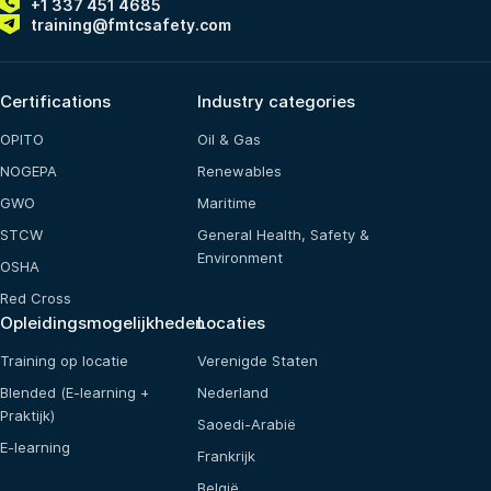
+1 337 451 4685
training@fmtcsafety.com
Certifications
Industry categories
OPITO
Oil & Gas
NOGEPA
Renewables
GWO
Maritime
STCW
General Health, Safety &
Environment
OSHA
Red Cross
Opleidingsmogelijkheden
Locaties
Training op locatie
Verenigde Staten
Blended (E-learning +
Nederland
Praktijk)
Saoedi-Arabië
E-learning
Frankrijk
België