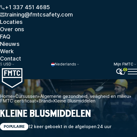
+1 337 451 4685
training@fmtcsafety.com
Locaties
Over ons
FAQ
Nieuws
Werk
Contact
$
USD
Nederlands
Mijn FMTC
0
Home
»
Cursussen
»
Algemene gezondheid, veiligheid en milieu
»
FMTC certificaat
»
Brand
»
Kleine Blusmiddelen
KLEINE BLUSMIDDELEN
12 keer geboekt in de afgelopen 24 uur
POPULAIRE