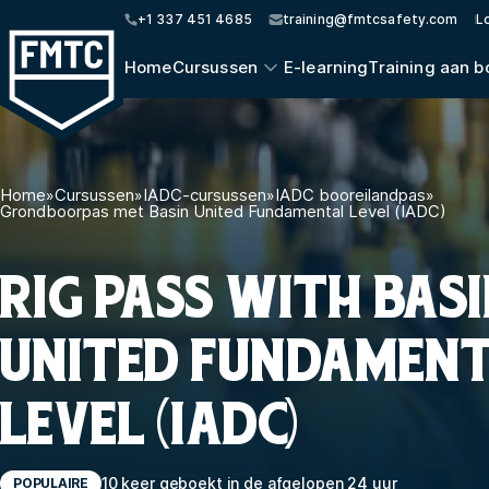
+1 337 451 4685
training@fmtcsafety.com
L
Home
Cursussen
E-learning
Training aan b
Home
»
Cursussen
»
IADC-cursussen
»
IADC booreilandpas
»
Grondboorpas met Basin United Fundamental Level (IADC)
RIG PASS WITH BAS
UNITED FUNDAMEN
LEVEL (IADC)
10 keer geboekt in de afgelopen 24 uur
POPULAIRE