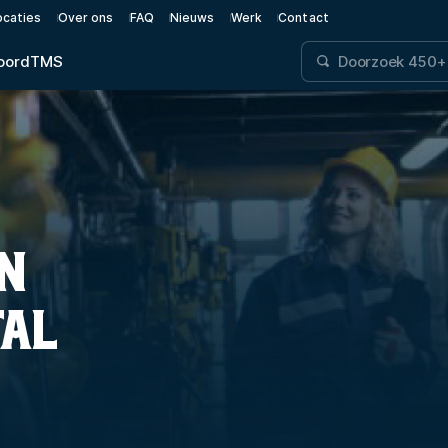
ocaties
Over ons
FAQ
Nieuws
Werk
Contact
oord
TMS
IN
TAL