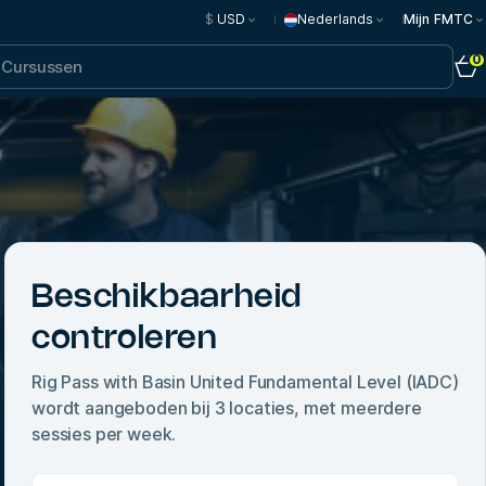
$
USD
Nederlands
Mijn FMTC
0
Beschikbaarheid
controleren
Rig Pass with Basin United Fundamental Level (IADC)
wordt aangeboden bij
3
locaties, met meerdere
sessies per week.