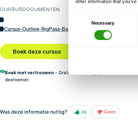
other information that you’ve
CURSUSDOCUMENTEN
Consent
Necessary
Selection
Cursus-Outline-RigPass-Basin-United-07-15-24-JL.pdf
Boek deze cursus
Laatst geboekt
21 min ge
Boek met vertrouwen
- Gratis annulering, geen vooruitbetal
deelnemer.
Was deze informatie nuttig?
Ja
Geen