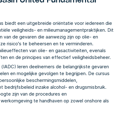
Basin United Fundamental
 biedt een uitgebreide oriëntatie voor iedereen die
ntiële veiligheids- en milieumanagementpraktijken. Dit
 van de gevaren die aanwezig zijn op olie- en
ze risico's te beheersen en te verminderen.
lieueffecten van olie- en gasactiviteiten, evenals
ften en de principes van effectief veiligheidsbeheer.
l (IADC) leren deelnemers de belangrijkste gevaren
gelen en mogelijke gevolgen te begrijpen. De cursus
 persoonlijke beschermingsmiddelen,
 bedrijfsbeleid inzake alcohol- en drugsmisbruik.
ogte zijn van de procedures en
me werkomgeving te handhaven op zowel onshore als