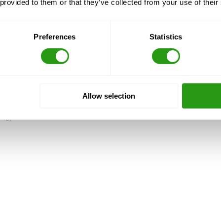
 provided to them or that they’ve collected from your use of their
Preferences
Statistics
leden
CURSUS GECERTIFICEERD DOOR
Allow selection
ing, en we nooit annuleren. Zelfs met alleen 1