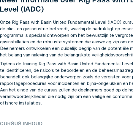
Meer informatie over
Rig Pass with 
Level (IADC)
Onze Rig Pass with Basin United Fundamental Level (IADC) cursus
de olie- en gasindustrie betreedt, waarbij de nadruk ligt op esse
programma is speciaal ontworpen om het bewustzijn te vergroten
gasinstallaties en de robuuste systemen die aanwezig zijn om de
Deelnemers ontwikkelen een duidelijk begrip van de potentiële mi
het belang van naleving van de belangrijkste veiligheidsvoorschri
Tijdens de training Rig Pass with Basin United Fundamental Leve
te identificeren, de risico's te beoordelen en de beheersmaatre
behandelt ook belangrijke onderwerpen zoals de vereisten voor
rapportageprocedures voor incidenten en bijna-ongelukken en het
Aan het einde van de cursus zullen de deelnemers goed op de ho
verantwoordelijkheden die nodig zijn om een veilige en confor
offshore installaties.
CURSUS INHOUD