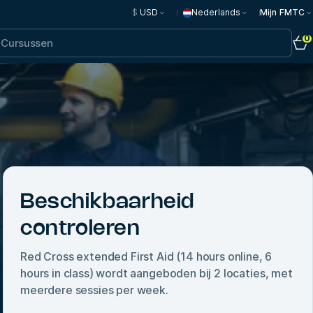
$
USD
Nederlands
Mijn FMTC
0
Beschikbaarheid
controleren
Red Cross extended First Aid (14 hours online, 6
hours in class)
wordt aangeboden bij
2
locaties, met
meerdere sessies per week.