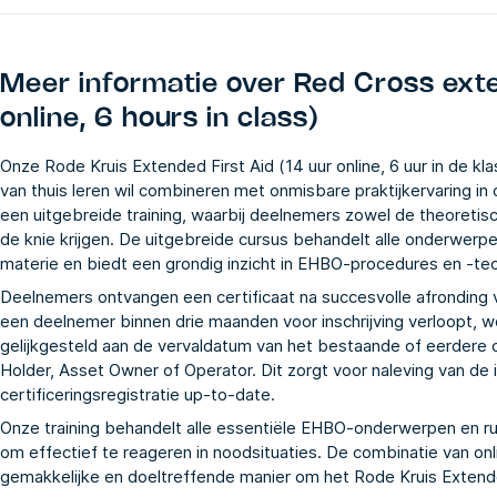
Meer informatie over
Red Cross exte
online, 6 hours in class)
Onze Rode Kruis Extended First Aid (14 uur online, 6 uur in de klas
van thuis leren wil combineren met onmisbare praktijkervaring in
een uitgebreide training, waarbij deelnemers zowel de theoretis
de knie krijgen. De uitgebreide cursus behandelt alle onderwerpe
materie en biedt een grondig inzicht in EHBO-procedures en -te
Deelnemers ontvangen een certificaat na succesvolle afronding va
een deelnemer binnen drie maanden voor inschrijving verloopt, w
gelijkgesteld aan de vervaldatum van het bestaande of eerdere c
Holder, Asset Owner of Operator. Dit zorgt voor naleving van de
certificeringsregistratie up-to-date.
Onze training behandelt alle essentiële EHBO-onderwerpen en ru
om effectief te reageren in noodsituaties. De combinatie van onli
gemakkelijke en doeltreffende manier om het Rode Kruis Extended