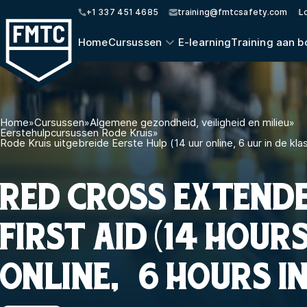
+1 337 451 4685
training@fmtcsafety.com
L
Home
Cursussen
E-learning
Training aan b
Home
»
Cursussen
»
Algemene gezondheid, veiligheid en milieu
»
Eerstehulpcursussen Rode Kruis
»
Rode Kruis uitgebreide Eerste Hulp (14 uur online, 6 uur in de kla
RED CROSS EXTEND
FIRST AID (14 HOUR
ONLINE, 6 HOURS IN