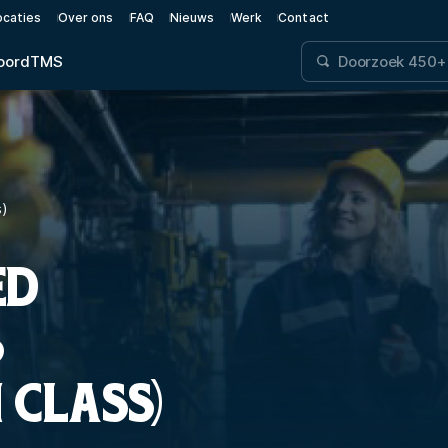
ocaties
Over ons
FAQ
Nieuws
Werk
Contact
oord
TMS
s)
ED
S
 CLASS)