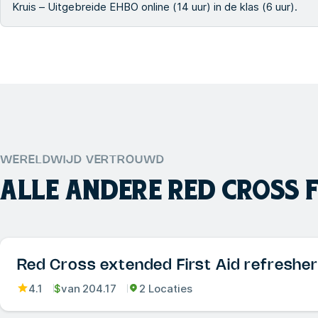
Kruis – Uitgebreide EHBO online (14 uur) in de klas (6 uur).
WERELDWIJD VERTROUWD
ALLE ANDERE
RED CROSS 
Red Cross extended First Aid refresher 
4.1
$
van
204.17
2 Locaties