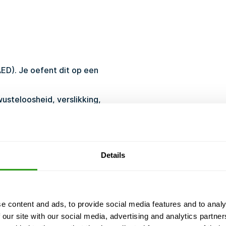
AED). Je oefent dit op een
usteloosheid, verslikking,
nsectenbeet, kortademigheid
itting, diabetes, epilepsie,
en en pijn op de borst.
Details
eden
e content and ads, to provide social media features and to analy
ng, en we annuleren nooit. Zelfs bij slechts 1
 our site with our social media, advertising and analytics partn