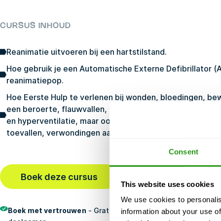
CURSUS INHOUD
Reanimatie uitvoeren bij een hartstilstand.
Hoe gebruik je een Automatische Externe Defibrillator (
reanimatiepop.
Hoe Eerste Hulp te verlenen bij wonden, bloedingen, bew
een beroerte, flauwvallen, een hersenschudding, een i
en hyperventilatie, maar ook bij onderkoeling en oververh
toevallen, verwondingen aan botten, spieren of gewricht
Consent
Boek deze cursus
Laatst geboekt
5 min gel
This website uses cookies
We use cookies to personalis
Boek met vertrouwen
- Gratis annulering, geen vooruitbetali
information about your use of