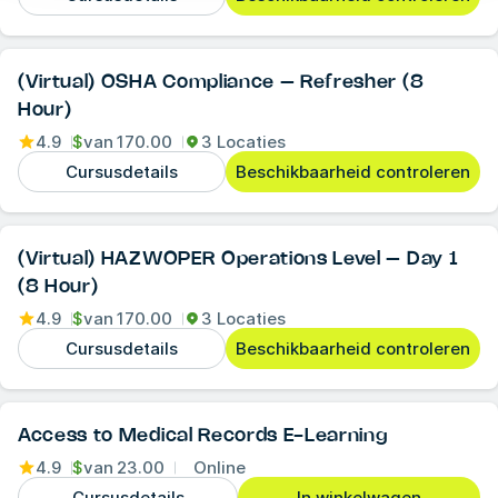
(Virtual) OSHA Compliance – Refresher (8
Hour)
4.9
$
van
170.00
3 Locaties
Cursusdetails
Beschikbaarheid controleren
(Virtual) HAZWOPER Operations Level – Day 1
(8 Hour)
4.9
$
van
170.00
3 Locaties
Cursusdetails
Beschikbaarheid controleren
Access to Medical Records E-Learning
4.9
$
van
23.00
Online
Cursusdetails
In winkelwagen