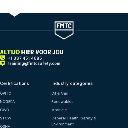
ALTIJD
HIER VOOR JOU
+1 337 451 4685
training@fmtcsafety.com
Certifications
Industry categories
OPITO
Oil & Gas
NOGEPA
Renewables
GWO
Maritime
STCW
General Health, Safety &
Environment
OSHA