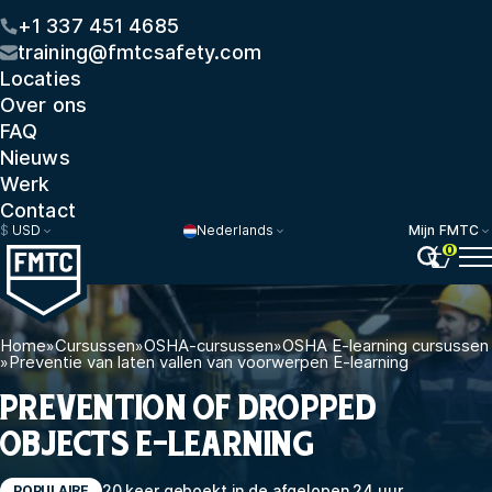
+1 337 451 4685
training@fmtcsafety.com
Locaties
Over ons
FAQ
Nieuws
Werk
Contact
$
USD
Nederlands
Mijn FMTC
0
Home
»
Cursussen
»
OSHA-cursussen
»
OSHA E-learning cursussen
»
Preventie van laten vallen van voorwerpen E-learning
PREVENTION OF DROPPED
OBJECTS E-LEARNING
20 keer geboekt in de afgelopen 24 uur
POPULAIRE