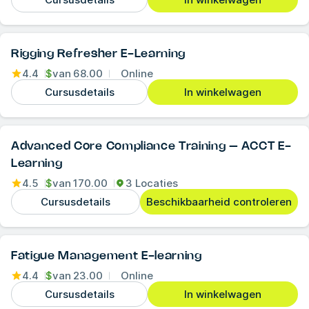
Rigging Refresher E-Learning
4.4
$
van
68.00
Online
Cursusdetails
In winkelwagen
Advanced Core Compliance Training – ACCT E-
Learning
4.5
$
van
170.00
3 Locaties
Cursusdetails
Beschikbaarheid controleren
Fatigue Management E-learning
4.4
$
van
23.00
Online
Cursusdetails
In winkelwagen