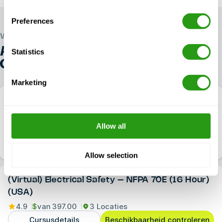
Preferences
WERELDWIJD VERTROUWD
ALLE ANDERE
OSHA E-LEARNING
Statistics
COURSES
Marketing
(Virtual) Electrical Safety – NFPA 70E (6/8
Hour) (USA)
Allow all
4.9
$
van
199.00
3 Locaties
Cursusdetails
Beschikbaarheid controleren
Allow selection
(Virtual) Electrical Safety – NFPA 70E (16 Hour)
(USA)
4.9
$
van
397.00
3 Locaties
Cursusdetails
Beschikbaarheid controleren