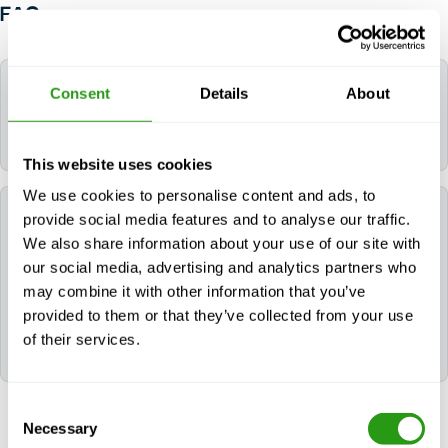
FAQ
Welke taal wordt er gebruikt tijdens de cursus?
Consent
Details
About
Alle FMTC-cursussen worden in het Engels gegeven.
This website uses cookies
We use cookies to personalise content and ads, to
Welke certificaten ontvang ik na het volgen van
provide social media features and to analyse our traffic.
de Prevention of Dropped Objects E-learning?
We also share information about your use of our site with
our social media, advertising and analytics partners who
Na succesvolle afronding van de E-learning Preventie
may combine it with other information that you’ve
van Uitgevallen Voorwerpen ontvangt de deelnemer
provided to them or that they’ve collected from your use
het volgende certificaat: Preventie van vallende
of their services.
voorwerpen - E-learning.
Consent
Necessary
Selection