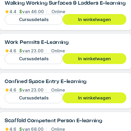
Walking Working Surfaces & Ladders E-learning
4.4
$
van
46.00
Online
Cursusdetails
In winkelwagen
Work Permits E-Learning
4.6
$
van
23.00
Online
Cursusdetails
In winkelwagen
Confined Space Entry E-learning
4.6
$
van
23.00
Online
Cursusdetails
In winkelwagen
Scaffold Competent Person E-learning
4.6
$
van
68.00
Online