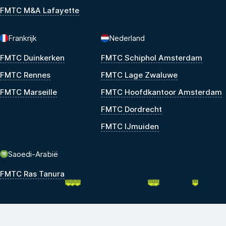
FMTC M&A Lafayette
Frankrijk
Nederland
FMTC Duinkerken
FMTC Schiphol Amsterdam
FMTC Rennes
FMTC Lage Zwaluwe
FMTC Marseille
FMTC Hoofdkantoor Amsterdam
FMTC Dordrecht
FMTC IJmuiden
Saoedi-Arabië
FMTC Ras Tanura