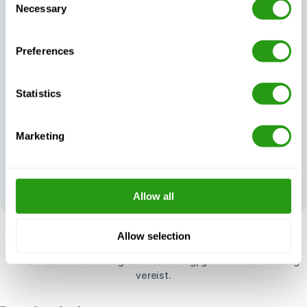
Necessary
Selection
Uitzonderlijke
Preferences
Altijd gecertificeerd,
klantenondersteuning,
altijd kwaliteit
dag en nacht
Statistics
Marketing
Uw feedback vormt
onze
uitmuntendheid
Allow all
Allow selection
RISICOVRIJ
Tot 24 uur van tevoren gratis annulering, geen vooruitbetaling
vereist.