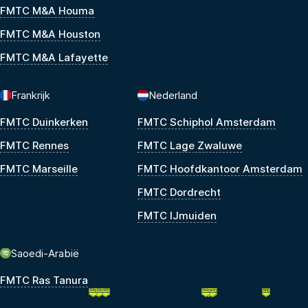
FMTC M&A Houma
FMTC M&A Houston
FMTC M&A Lafayette
Frankrijk
Nederland
FMTC Duinkerken
FMTC Schiphol Amsterdam
FMTC Rennes
FMTC Lage Zwaluwe
FMTC Marseille
FMTC Hoofdkantoor Amsterdam
FMTC Dordrecht
FMTC IJmuiden
Saoedi-Arabië
FMTC Ras Tanura