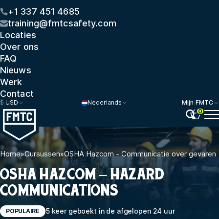
+1 337 451 4685
training@fmtcsafety.com
Locaties
Over ons
FAQ
Nieuws
Werk
Contact
$
USD
Nederlands
Mijn FMTC
0
Home
»
Cursussen
»
OSHA Hazcom - Communicatie over gevaren
OSHA HAZCOM – HAZARD
COMMUNICATIONS
5 keer geboekt in de afgelopen 24 uur
POPULAIRE