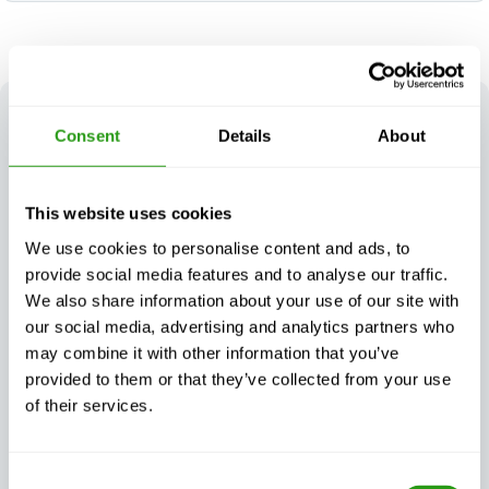
HET
VOORDEEL VAN
FMTC
Consent
Details
About
Onze aanpak garandeert veiligheidstrainingen die niet
alleen gecertificeerd en van hoge kwaliteit zijn, maar
ook flexibel genoeg zijn om te voldoen aan de
This website uses cookies
werkelijke eisen van uw organisatie.
We use cookies to personalise content and ads, to
provide social media features and to analyse our traffic.
We also share information about your use of our site with
our social media, advertising and analytics partners who
may combine it with other information that you’ve
provided to them or that they’ve collected from your use
Gegarandeerde
Flexibele training
trainingscontinuïteit,
afgestemd op uw
of their services.
wat er ook gebeurt
behoeften
Consent