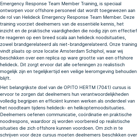
Emergency Response Team Member Training, is speciaal
ontworpen voor offshore personeel dat wordt toegewezen aan
de rol van Helideck Emergency Response Team Member. Deze
training voorziet deelnemers van de essentiële kennis, het
inzicht en de praktische vaardigheden die nodig zijn om effectief
te reageren op een breed scala aan helideck noodsituaties,
zowel brandgerelateerd als niet-brandgerelateerd. Onze training
vindt plaats op onze locatie Amsterdam Schiphol, waar wij
beschikken over een replica op ware grootte van een offshore
helideck. Dit zorgt ervoor dat alle oefeningen zo realistisch
mogelijk zijn en tegelijkertijd een veilige leeromgeving behouden
blijft.
Het belangrijkste doel van de OPITO HERTM (7041) cursus is
ervoor te zorgen dat deelnemers hun verantwoordelijkheden
volledig begrijpen en efficiënt kunnen werken als onderdeel van
het noodteam tijdens helideck- en helikopternoodsituaties.
Deelnemers oefenen communicatie, coördinatie en praktische
noodrespons, waardoor zij worden voorbereid op realistische
situaties die zich offshore kunnen voordoen. Om zich in te
schrijven voor deze cursus moeten deelnemers beschikken over