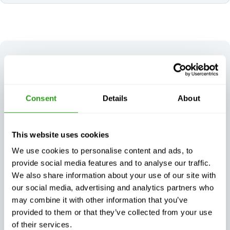
HET
VOORDEEL VAN
FMTC
Onze aanpak garandeert veiligheidstrainingen die niet
alleen gecertificeerd en van hoge kwaliteit zijn, maar
ook flexibel genoeg zijn om te voldoen aan de
Consent
Details
About
werkelijke eisen van uw organisatie.
This website uses cookies
We use cookies to personalise content and ads, to
provide social media features and to analyse our traffic.
We also share information about your use of our site with
Gegarandeerde
Flexibele training
our social media, advertising and analytics partners who
trainingscontinuïteit,
afgestemd op uw
may combine it with other information that you’ve
wat er ook gebeurt
behoeften
provided to them or that they’ve collected from your use
of their services.