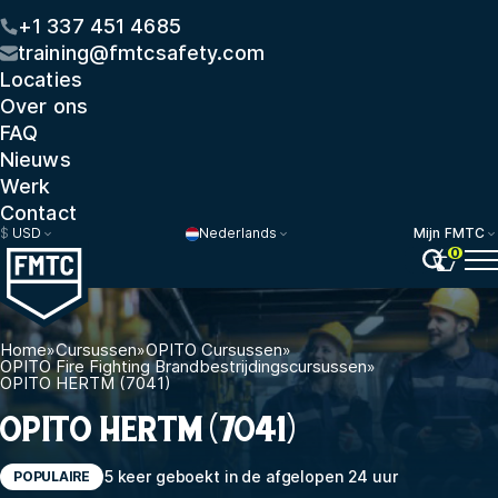
+1 337 451 4685
training@fmtcsafety.com
Locaties
Over ons
FAQ
Nieuws
Werk
Contact
$
USD
Nederlands
Mijn FMTC
0
Home
»
Cursussen
»
OPITO Cursussen
»
OPITO Fire Fighting Brandbestrijdingscursussen
»
OPITO HERTM (7041)
OPITO HERTM (7041)
5 keer geboekt in de afgelopen 24 uur
POPULAIRE