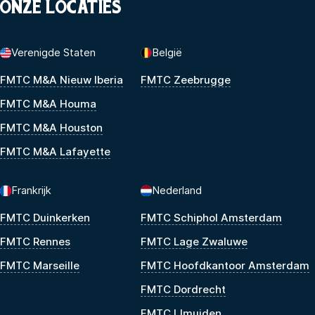
ONZE LOCATIES
Verenigde Staten
België
FMTC M&A Nieuw Iberia
FMTC Zeebrugge
FMTC M&A Houma
FMTC M&A Houston
FMTC M&A Lafayette
Frankrijk
Nederland
FMTC Duinkerken
FMTC Schiphol Amsterdam
FMTC Rennes
FMTC Lage Zwaluwe
FMTC Marseille
FMTC Hoofdkantoor Amsterdam
FMTC Dordrecht
FMTC IJmuiden