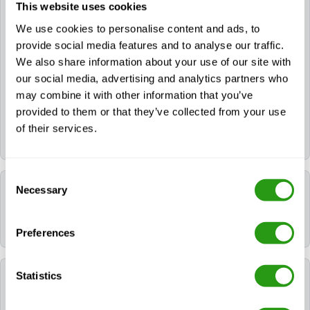
This website uses cookies
Kan FMTC mij helpen een hotel te boeken voor
mijn training?
We use cookies to personalise content and ads, to
provide social media features and to analyse our traffic.
We also share information about your use of our site with
Ja. Als je een hotel nodig hebt, kun je dit tijdens het
our social media, advertising and analytics partners who
boekingsproces aanvragen. Als je je cursus al hebt
geboekt, neem dan contact met ons op via
may combine it with other information that you’ve
info@fmtcsafety.com
of bel
+31 (0) 85 130 74 61
. In
provided to them or that they’ve collected from your use
je bevestigingsmail staan alle hotelgegevens en
of their services.
incheckinstructies.
Consent
Welke taal wordt er gebruikt tijdens de cursus?
Necessary
Selection
Alle FMTC-cursussen worden in het Engels gegeven.
Preferences
Statistics
Welke certificaten ontvang ik na het volgen van
NOGEPA 1.9B Banksman?