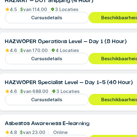
HAZMAT – DOT Shipping (4 Hour)
4.5
$
van
114.00
3 Locaties
Cursusdetails
Beschikbaarheid
HAZWOPER Operations Level – Day 1 (8 Hour)
4.6
$
van
170.00
4 Locaties
Cursusdetails
Beschikbaarheid
HAZWOPER Specialist Level – Day 1-5 (40 Hour)
4.6
$
van
688.00
3 Locaties
Cursusdetails
Beschikbaarheid
Asbestos Awareness E-learning
4.8
$
van
23.00
Online