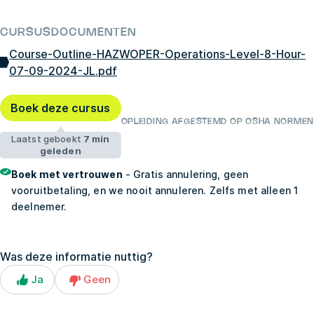
CURSUSDOCUMENTEN
Course-Outline-HAZWOPER-Operations-Level-8-Hour-
07-09-2024-JL.pdf
Boek deze cursus
OPLEIDING AFGESTEMD OP OSHA NORMEN
Laatst geboekt
7 min
geleden
Boek met vertrouwen
- Gratis annulering, geen
vooruitbetaling, en we nooit annuleren. Zelfs met alleen 1
deelnemer.
Was deze informatie nuttig?
Ja
Geen