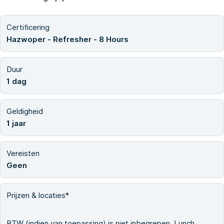
Certificering
Hazwoper - Refresher - 8 Hours
Duur
1 dag
Geldigheid
1 jaar
Vereisten
Geen
Prijzen & locaties*
BTW (indien van toepassing) is niet inbegrepen. Lunch,