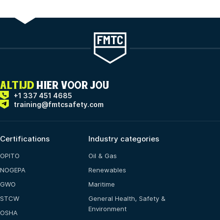
ALTIJD
HIER VOOR JOU
+1 337 451 4685
training@fmtcsafety.com
Certifications
Industry categories
OPITO
Oil & Gas
NOGEPA
Renewables
GWO
Maritime
STCW
General Health, Safety &
Environment
OSHA