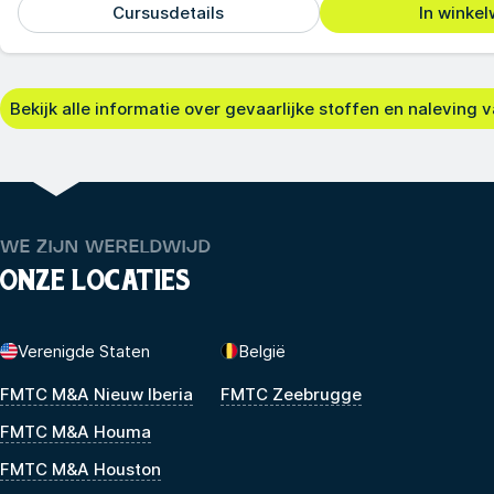
Cursusdetails
In winke
Bekijk alle informatie over gevaarlijke stoffen en naleving
WE ZIJN WERELDWIJD
ONZE LOCATIES
Verenigde Staten
België
FMTC M&A Nieuw Iberia
FMTC Zeebrugge
FMTC M&A Houma
FMTC M&A Houston