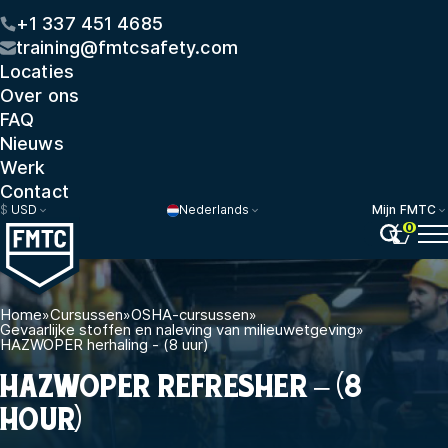
+1 337 451 4685
training@fmtcsafety.com
Locaties
Over ons
FAQ
Nieuws
Werk
Contact
$
USD
Nederlands
Mijn FMTC
0
Home
»
Cursussen
»
OSHA-cursussen
»
Gevaarlijke stoffen en naleving van milieuwetgeving
»
HAZWOPER herhaling - (8 uur)
HAZWOPER REFRESHER – (8
HOUR)