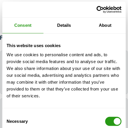
Consent
Details
About
FAQ
This website uses cookies
We use cookies to personalise content and ads, to
Hoe lang blijven de certificaten voor HAZWOPER
provide social media features and to analyse our traffic.
herhaling - (8 uur) geldig?
We also share information about your use of our site with
our social media, advertising and analytics partners who
Het certificaat of de certificaten voor HAZWOPER
may combine it with other information that you’ve
herhaling - (8 uur) blijven 1 jaar geldig.
provided to them or that they’ve collected from your use
of their services.
Kan FMTC mij helpen een hotel te boeken voor
mijn training?
Consent
Necessary
Selection
Ja. Als je een hotel nodig hebt, kun je dit tijdens het