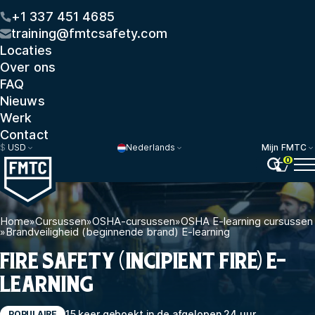
+1 337 451 4685
training@fmtcsafety.com
Locaties
Over ons
FAQ
Nieuws
Werk
Contact
$
USD
Nederlands
Mijn FMTC
0
Home
»
Cursussen
»
OSHA-cursussen
»
OSHA E-learning cursussen
»
Brandveiligheid (beginnende brand) E-learning
FIRE SAFETY (INCIPIENT FIRE) E-
LEARNING
15 keer geboekt in de afgelopen 24 uur
POPULAIRE