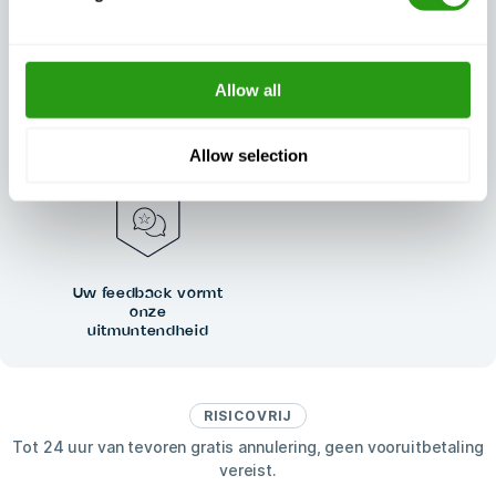
Allow all
Uitzonderlijke
Altijd gecertificeerd,
klantenondersteuning,
altijd kwaliteit
dag en nacht
Allow selection
Uw feedback vormt
onze
uitmuntendheid
RISICOVRIJ
Tot 24 uur van tevoren gratis annulering, geen vooruitbetaling
vereist.