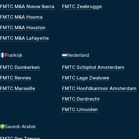
FMTC M&A Nieuw Iberia
FMTC Zeebrugge
FMTC M&A Houma
FMTC M&A Houston
FMTC M&A Lafayette
Frankrijk
Nederland
FMTC Duinkerken
FMTC Schiphol Amsterdam
FMTC Rennes
FMTC Lage Zwaluwe
FMTC Marseille
FMTC Hoofdkantoor Amsterdam
FMTC Dordrecht
FMTC IJmuiden
Saoedi-Arabië
FMTC Ras Tanura