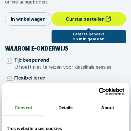
online aangeboden.
In winkelwagen
Cursus bestellen
Laatste geboekt
26 min geleden
WAAROM E-ONDERWIJS
Tijdbesparend
U hoeft niet te reizen voor klassikale sessies.
Flexibel leren
Studeren wanneer het jou uitkomt wanneer het jou
uitkomt, met 24/7 toegang tot materialen.
Kostenefficiënt
Consent
Details
About
Bespaar op reis en accommodatie uitgaven.
Wereldwijd toegankelijk
Overal beschikbaar met een internet verbinding.
This website uses cookies