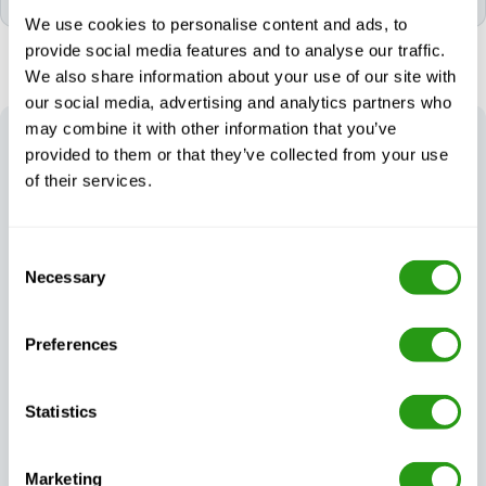
We use cookies to personalise content and ads, to
provide social media features and to analyse our traffic.
We also share information about your use of our site with
our social media, advertising and analytics partners who
may combine it with other information that you’ve
HET
VOORDEEL VAN
FMTC
provided to them or that they’ve collected from your use
Onze aanpak garandeert veiligheidstrainingen die niet
of their services.
alleen gecertificeerd en van hoge kwaliteit zijn, maar
ook flexibel genoeg zijn om te voldoen aan de
werkelijke eisen van uw organisatie.
Consent
Necessary
Selection
Preferences
Gegarandeerde
Flexibele training
Statistics
trainingscontinuïteit,
afgestemd op uw
wat er ook gebeurt
behoeften
Marketing