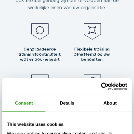
ook flexibel genoeg zijn om te voldoen aan de
werkelijke eisen van uw organisatie.
Gegarandeerde
Flexibele training
trainingscontinuïteit,
afgestemd op uw
wat er ook gebeurt
behoeften
Uitzonderlijke
Consent
Details
About
Altijd gecertificeerd,
klantenondersteuning,
altijd kwaliteit
dag en nacht
This website uses cookies
We use cookies to personalise content and ads, to