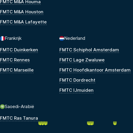
FMTC M&A Houma
FMTC M&A Houston
FMTC M&A Lafayette
Frankrijk
Nederland
FMTC Duinkerken
FMTC Schiphol Amsterdam
FMTC Rennes
FMTC Lage Zwaluwe
FMTC Marseille
FMTC Hoofdkantoor Amsterdam
FMTC Dordrecht
FMTC IJmuiden
Saoedi-Arabië
FMTC Ras Tanura