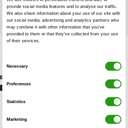
provide social media features and to analyse our traffic.
We also share information about your use of our site with
Uw feedback vormt
our social media, advertising and analytics partners who
onze
may combine it with other information that you’ve
uitmuntendheid
provided to them or that they’ve collected from your use
of their services.
RISICOVRIJ
Tot 24 uur van tevoren gratis annulering, geen vooruitbetaling
Consent
vereist.
Necessary
Selection
Betaalmethoden
Preferences
Statistics
Marketing