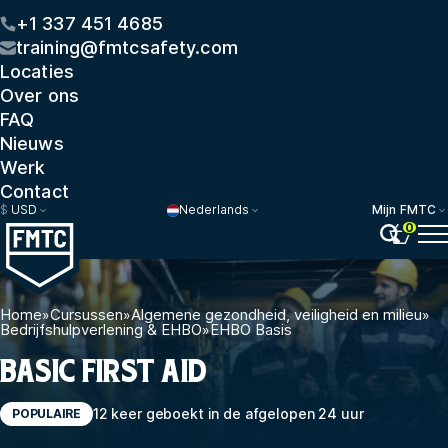
+1 337 451 4685
training@fmtcsafety.com
Locaties
Over ons
FAQ
Nieuws
Werk
Contact
$
USD
Nederlands
Mijn FMTC
0
Home
»
Cursussen
»
Algemene gezondheid, veiligheid en milieu
»
Bedrijfshulpverlening & EHBO
»
EHBO Basis
BASIC FIRST AID
12 keer geboekt in de afgelopen 24 uur
POPULAIRE