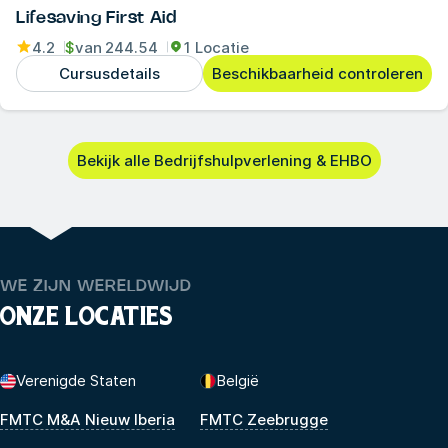
Lifesaving First Aid
4.2
$
van
244.54
1 Locatie
Cursusdetails
Beschikbaarheid controleren
Bekijk alle Bedrijfshulpverlening & EHBO
WE ZIJN WERELDWIJD
ONZE LOCATIES
Verenigde Staten
België
FMTC M&A Nieuw Iberia
FMTC Zeebrugge