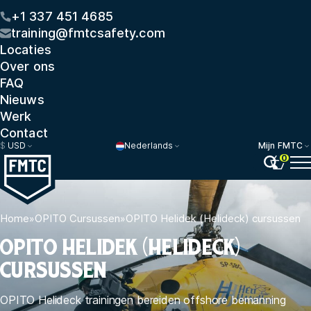
+1 337 451 4685
training@fmtcsafety.com
Locaties
Over ons
FAQ
Nieuws
Werk
Contact
$
USD
Nederlands
Mijn FMTC
0
Home
»
OPITO Cursussen
»
OPITO Helidek (Helideck) cursussen
OPITO HELIDEK (HELIDECK)
CURSUSSEN
OPITO Helideck trainingen bereiden offshore bemanning