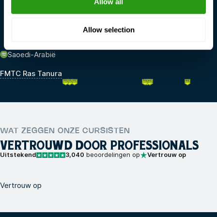
Allow all
FMTC Dordrecht
FMTC IJmuiden
Allow selection
Saoedi-Arabië
FMTC Ras Tanura
WAT ZEGGEN ONZE CURSISTEN
VERTROUWD DOOR PROFESSIONALS
Uitstekend
3,040
beoordelingen op
Vertrouw op
Vertrouw op