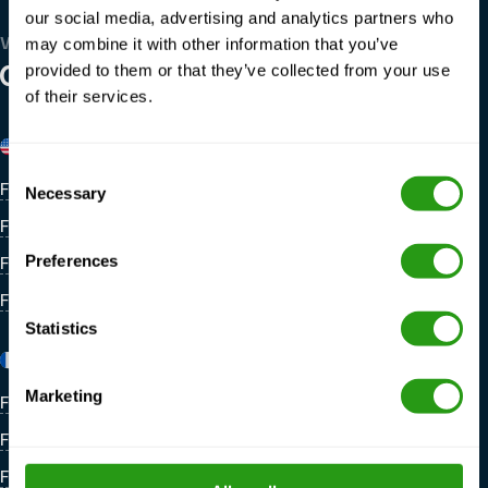
our social media, advertising and analytics partners who
may combine it with other information that you’ve
WE ZIJN WERELDWIJD
provided to them or that they’ve collected from your use
ONZE LOCATIES
of their services.
Verenigde Staten
België
Consent
FMTC M&A Nieuw Iberia
FMTC Zeebrugge
Necessary
Selection
FMTC M&A Houma
Preferences
FMTC M&A Houston
FMTC M&A Lafayette
Statistics
Frankrijk
Nederland
Marketing
FMTC Duinkerken
FMTC Schiphol Amsterdam
FMTC Rennes
FMTC Lage Zwaluwe
FMTC Marseille
FMTC Hoofdkantoor Amsterdam