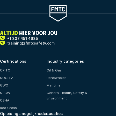
ALTIJD
HIER VOOR JOU
+1 337 451 4685
training@fmtcsafety.com
Certifications
Industry categories
OPITO
Oil & Gas
NOGEPA
Renewables
GWO
Maritime
STCW
General Health, Safety &
Environment
OSHA
Red Cross
Opleidingsmogelijkheden
Locaties