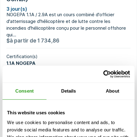
3 jour(s)
NOGEPA 1.1A / 2.9A est un cours combiné d'officier
d'atterrissage d'hélicoptère et de lutte contre les
incendies d'hélicoptère conçu pour le personnel offshore
qui...
$
à partir de
1 734,86
Certification(s)
1.1A NOGEPA
2.9A NOGEPA
2 années de validité
Consent
Details
About
Voir cours
This website uses cookies
Modules
Reconnaître les dangers des opérations héliportées et
We use cookies to personalise content and ads, to
être capable d'agir de manière appropriée
provide social media features and to analyse our traffic.
Superviser et contrôler la préparation d'un pont
We also share information about your use of our site with