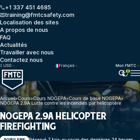
+1 337 451 4685
training@fmtcsafety.com
Localisation des sites
A propos de nous
FAQ
Actualités
Travailler avec nous
Contactez nous
$
USD
Français
Mon FMTC
0
Accueil
»
Cours
»
Cours NOGEPA
»
Cours de base NOGEPA
»
NOGEPA 2.9A Lutte contre les incendies par hélicoptère
NOGEPA 2.9A HELICOPTER
FIREFIGHTING
Réservé 7 fois au cours des dernières 24 heures
POPULAIRE