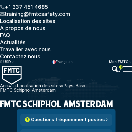
+1 337 451 4685
training@fmtcsafety.com
Localisation des sites
A propos de nous
FAQ
Actualités
Travailler avec nous
Contactez nous
$
USD
Français
Mon FMTC
0
Accueil
»
Localisation des sites
»
Pays-Bas
»
FMTC Schiphol Amsterdam
FMTC SCHIPHOL AMSTERDAM
Questions fréquemment posées