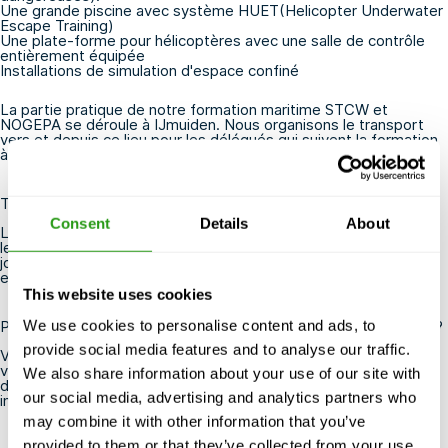
Une grande piscine avec système HUET
(Helicopter Underwater
Escape Training
)
Une plate-forme pour hélicoptères avec une salle de contrôle
entièrement équipée
Installations de simulation d'espace confiné
La partie pratique de notre formation maritime STCW et
NOGEPA se déroule à
IJmuiden
. Nous organisons le transport
vers et depuis ce lieu pour les délégués qui suivent la formation
à Amsterdam.
Tout ce dont vous avez besoin pour une formation en douceur
Consent
Details
About
Le FMTC propose des formules d'hébergement pratiques pour
les programmes de formation d'une journée ou de plusieurs
jours. Un parking gratuit est disponible sur tous les sites et des
examens médicaux peuvent être organisés si nécessaire.
This website uses cookies
Prêt à faire l'expérience de la sécurité à Schiphol (Amsterdam) ?
We use cookies to personalise content and ads, to
provide social media features and to analyse our traffic.
Vous êtes curieux de connaître nos cours, nos logements ou
vous cherchez une solution de formation sur mesure ? Appelez
We also share information about your use of our site with
directement le
+31(0)85 - 130 74 61
ou envoyez un message à
our social media, advertising and analytics partners who
info@fmtcsafety.com.
may combine it with other information that you’ve
provided to them or that they’ve collected from your use