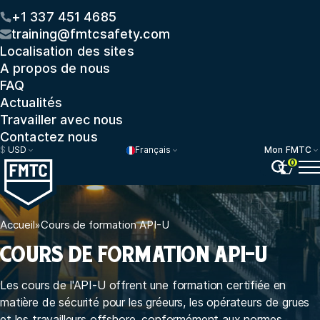
+1 337 451 4685
training@fmtcsafety.com
Localisation des sites
A propos de nous
FAQ
Actualités
Travailler avec nous
Contactez nous
$
USD
Français
Mon FMTC
0
Accueil
»
Cours de formation API-U
COURS DE FORMATION API-U
Les cours de l'API-U offrent une formation certifiée en
matière de sécurité pour les gréeurs, les opérateurs de grues
et les travailleurs offshore, conformément aux normes