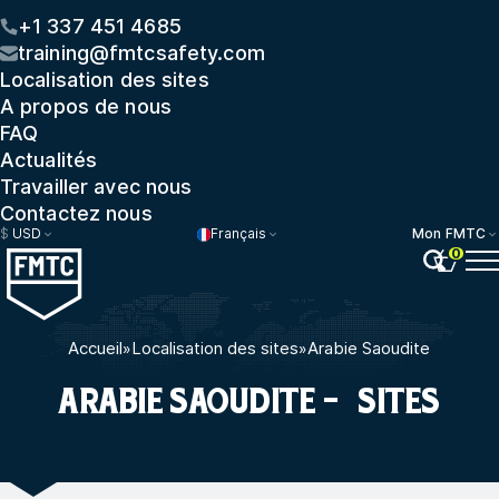
+1 337 451 4685
training@fmtcsafety.com
Localisation des sites
A propos de nous
FAQ
Actualités
Travailler avec nous
Contactez nous
$
USD
Français
Mon FMTC
0
Accueil
»
Localisation des sites
»
Arabie Saoudite
ARABIE SAOUDITE - SITES