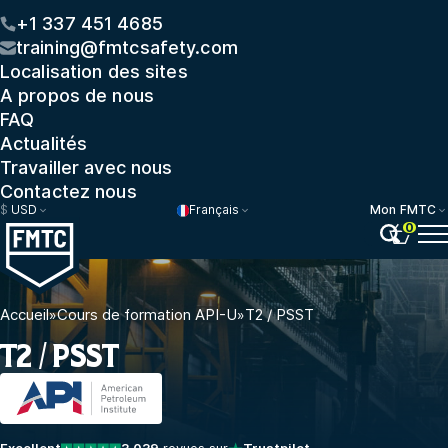
+1 337 451 4685
training@fmtcsafety.com
Localisation des sites
A propos de nous
FAQ
Actualités
Travailler avec nous
Contactez nous
$
USD
Français
Mon FMTC
0
Accueil
»
Cours de formation API-U
»
T2 / PSST
T2 / PSST