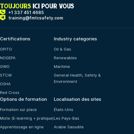
TOUJOURS
ICI POUR VOUS
+1 337 451 4685
training@fmtcsafety.com
Certifications
Industry categories
OPITO
Oil & Gas
NOGEPA
Renewables
GWO
Maritime
STCW
General Health, Safety &
Environment
OSHA
Red Cross
Options de formation
Localisation des sites
Formation sur place
États-Unis
Mixte (E-learning + pratique)
Les Pays-Bas
Apprentissage en ligne
Arabie Saoudite