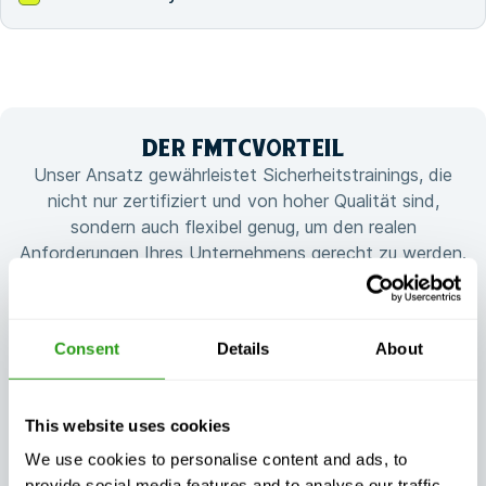
DER FMTC
VORTEIL
Unser Ansatz gewährleistet Sicherheitstrainings, die
nicht nur zertifiziert und von hoher Qualität sind,
sondern auch flexibel genug, um den realen
Anforderungen Ihres Unternehmens gerecht zu werden.
Consent
Details
About
Garantierte
Flexible, auf Ihre
This website uses cookies
Kontinuität der
Bedürfnisse
Ausbildung, egal
zugeschnittene
We use cookies to personalise content and ads, to
was passiert
Schulungen
provide social media features and to analyse our traffic.