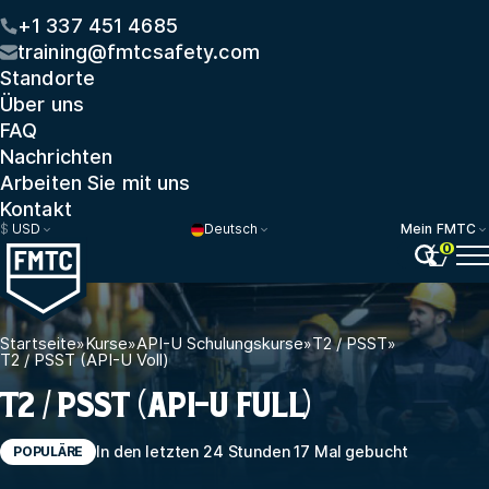
+1 337 451 4685
training@fmtcsafety.com
Standorte
Über uns
FAQ
Nachrichten
Arbeiten Sie mit uns
Kontakt
$
USD
Deutsch
Mein FMTC
0
Startseite
»
Kurse
»
API-U Schulungskurse
»
T2 / PSST
»
T2 / PSST (API-U Voll)
T2 / PSST (API-U FULL)
In den letzten 24 Stunden 17 Mal gebucht
POPULÄRE