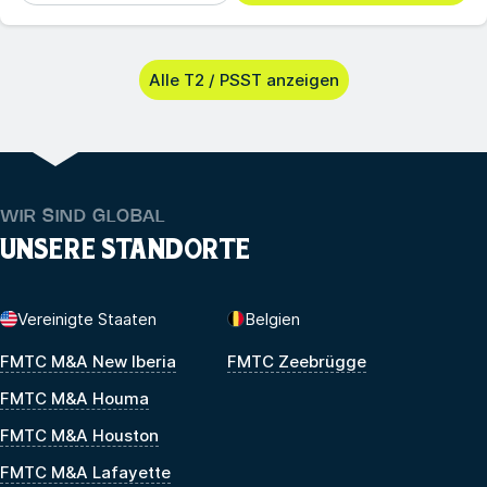
Alle T2 / PSST anzeigen
WIR SIND GLOBAL
UNSERE STANDORTE
Vereinigte Staaten
Belgien
FMTC M&A New Iberia
FMTC Zeebrügge
FMTC M&A Houma
FMTC M&A Houston
FMTC M&A Lafayette