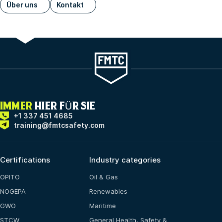
Über uns
Kontakt
IMMER
HIER FÜR SIE
+1 337 451 4685
training@fmtcsafety.com
Certifications
Industry categories
OPITO
Oil & Gas
NOGEPA
Renewables
GWO
Maritime
STCW
General Health, Safety &