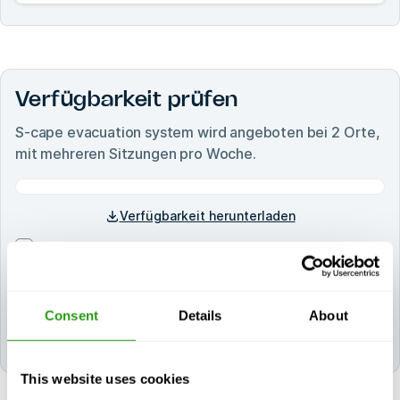
Verfügbarkeit prüfen
S-cape evacuation system
wird angeboten bei
2
Orte,
mit mehreren Sitzungen pro Woche.
Verfügbarkeit herunterladen
Alle auswählen/Abwählen
Niederlande
Consent
Details
About
FMTC Amsterdam
FMTC Dordrecht
This website uses cookies