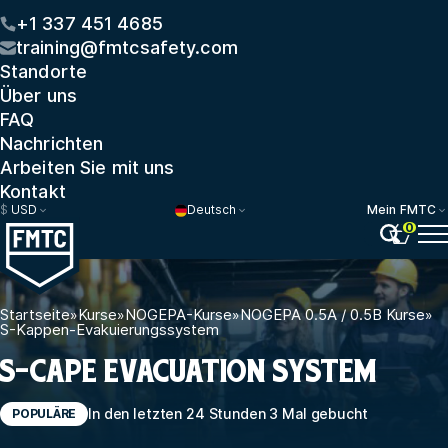
+1 337 451 4685
training@fmtcsafety.com
Standorte
Über uns
FAQ
Nachrichten
Arbeiten Sie mit uns
Kontakt
$
USD
Deutsch
Mein FMTC
0
Startseite
»
Kurse
»
NOGEPA-Kurse
»
NOGEPA 0.5A / 0.5B Kurse
»
S-Kappen-Evakuierungssystem
S-CAPE EVACUATION SYSTEM
In den letzten 24 Stunden 3 Mal gebucht
POPULÄRE