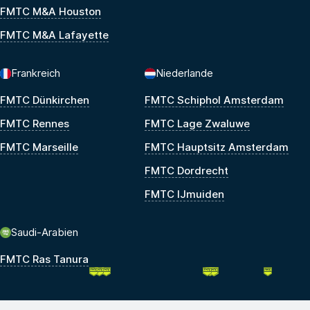
FMTC M&A Houston
FMTC M&A Lafayette
Frankreich
Niederlande
FMTC Dünkirchen
FMTC Schiphol Amsterdam
FMTC Rennes
FMTC Lage Zwaluwe
FMTC Marseille
FMTC Hauptsitz Amsterdam
FMTC Dordrecht
FMTC IJmuiden
Saudi-Arabien
FMTC Ras Tanura