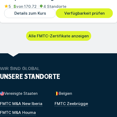
5
$
von
170.72
4 Standorte
Details zum Kurs
Verfügbarkeit prüfen
Alle FMTC-Zertifikate anzeigen
WIR SIND GLOBAL
UNSERE STANDORTE
Vereinigte Staaten
Belgien
FMTC M&A New Iberia
FMTC Zeebrügge
FMTC M&A Houma