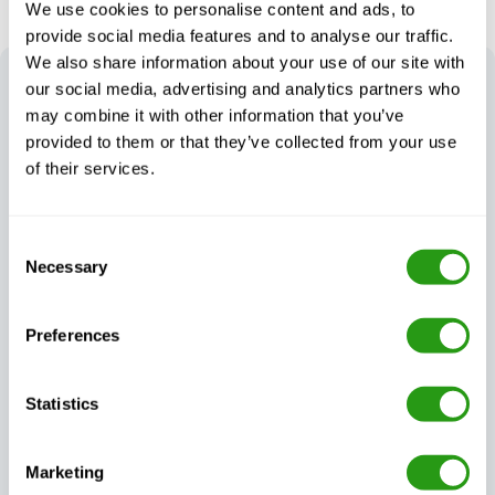
We use cookies to personalise content and ads, to
provide social media features and to analyse our traffic.
We also share information about your use of our site with
DER FMTC
VORTEIL
our social media, advertising and analytics partners who
Unser Ansatz gewährleistet Sicherheitstrainings, die
may combine it with other information that you’ve
nicht nur zertifiziert und von hoher Qualität sind,
provided to them or that they’ve collected from your use
sondern auch flexibel genug, um den realen
of their services.
Anforderungen Ihres Unternehmens gerecht zu werden.
Consent
Necessary
Selection
Preferences
Garantierte
Flexible, auf Ihre
Kontinuität der
Bedürfnisse
Ausbildung, egal
zugeschnittene
Statistics
was passiert
Schulungen
Marketing