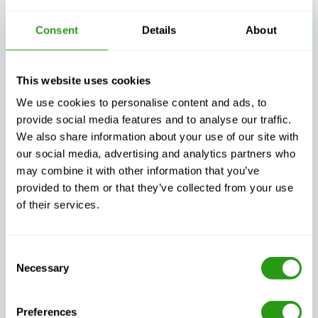
nicht nur zertifiziert und von hoher Qualität sind,
sondern auch flexibel genug, um den realen
Consent
Details
About
Anforderungen Ihres Unternehmens gerecht zu werden.
This website uses cookies
We use cookies to personalise content and ads, to
provide social media features and to analyse our traffic.
We also share information about your use of our site with
Garantierte
Flexible, auf Ihre
our social media, advertising and analytics partners who
Kontinuität der
Bedürfnisse
may combine it with other information that you’ve
Ausbildung, egal
zugeschnittene
was passiert
Schulungen
provided to them or that they’ve collected from your use
of their services.
Consent
Necessary
Selection
Außergewöhnlicher
Immer zertifiziert,
Kundensupport,
immer Qualität
Tag und Nacht
Preferences