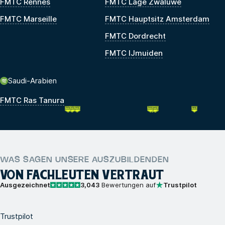
FMTC Rennes
FMTC Lage Zwaluwe
FMTC Marseille
FMTC Hauptsitz Amsterdam
FMTC Dordrecht
FMTC IJmuiden
Saudi-Arabien
FMTC Ras Tanura
WAS SAGEN UNSERE AUSZUBILDENDEN
VON FACHLEUTEN VERTRAUT
Ausgezeichnet
3,043
Bewertungen auf
Trustpilot
Trustpilot