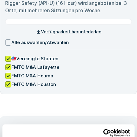
Rigger Safety (API-U) (16 Hour)
wird angeboten bei
3
Orte, mit mehreren Sitzungen pro Woche.
Verfügbarkeit herunterladen
Alle auswählen/Abwählen
Vereinigte Staaten
FMTC M&A Lafayette
FMTC M&A Houma
FMTC M&A Houston
DER FMTC
VORTEIL
Unser Ansatz gewährleistet Sicherheitstrainings, die