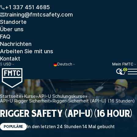
+1 337 451 4685
training@fmtcsafety.com
Standorte
Über uns
FAQ
Nachrichten
Arbeiten Sie mit uns
Kontakt
$
USD
Deutsch
Mein FMTC
0
Startseite
»
Kurse
»
API-U Schulungskurse
»
API-U Rigger Sicherheit
»
Rigger-Sicherheit (API-U) (16 Stunden)
RIGGER SAFETY (API-U) (16 HOUR)
In den letzten 24 Stunden 14 Mal gebucht
POPULÄRE