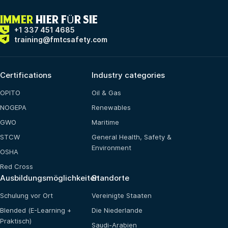
IMMER
HIER FÜR SIE
+1 337 451 4685
training@fmtcsafety.com
Certifications
Industry categories
OPITO
Oil & Gas
NOGEPA
Renewables
GWO
Maritime
STCW
General Health, Safety &
Environment
OSHA
Red Cross
Ausbildungsmöglichkeiten
Standorte
Schulung vor Ort
Vereinigte Staaten
Blended (E-Learning +
Die Niederlande
Praktisch)
Saudi-Arabien