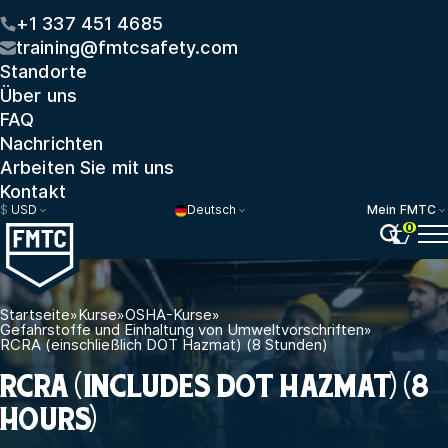
+1 337 451 4685
training@fmtcsafety.com
Standorte
Über uns
FAQ
Nachrichten
Arbeiten Sie mit uns
Kontakt
$
USD
Deutsch
Mein FMTC
0
Startseite
»
Kurse
»
OSHA-Kurse
»
Gefahrstoffe und Einhaltung von Umweltvorschriften
»
RCRA (einschließlich DOT Hazmat) (8 Stunden)
RCRA (INCLUDES DOT HAZMAT) (8
HOURS)