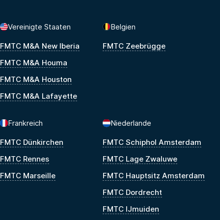
Vereinigte Staaten
Belgien
FMTC M&A New Iberia
FMTC Zeebrügge
FMTC M&A Houma
FMTC M&A Houston
FMTC M&A Lafayette
Frankreich
Niederlande
FMTC Dünkirchen
FMTC Schiphol Amsterdam
FMTC Rennes
FMTC Lage Zwaluwe
FMTC Marseille
FMTC Hauptsitz Amsterdam
FMTC Dordrecht
FMTC IJmuiden