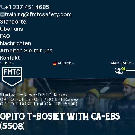
+1 337 451 4685
training@fmtcsafety.com
Standorte
Über uns
FAQ
Nachrichten
Arbeiten Sie mit uns
Kontakt
$
USD
Deutsch
Mein FMTC
0
Startseite
»
Kurse
»
OPITO-Kurse
»
OPITO HUET / FOET / BOSIET Kurse
»
OPITO T-BOSIET mit CA-EBS (5508)
OPITO T-BOSIET WITH CA-EBS
(5508)