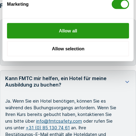
Marketing
FAQ
Wie lange sind die Zertifikate für OPITOT-
Allow all
BOSIET mit CA-EBS (5508) gültig?
Allow selection
Das/die Zertifikat(e) für OPITOT-BOSIET mit CA-
EBS (5508) ist/sind 4 Jahre lang gültig.
Kann FMTC mir helfen, ein Hotel für meine
Ausbildung zu buchen?
Ja. Wenn Sie ein Hotel benötigen, können Sie es
während des Buchungsvorgangs anfordern. Wenn Sie
Ihren Kurs bereits gebucht haben, kontaktieren Sie
uns bitte über
info@fmtcsafety.com
oder rufen Sie
uns unter
+31 (0) 85 130 74 61
an. Ihre
Bestätigungs-E-Mail enthält alle Hoteldaten und