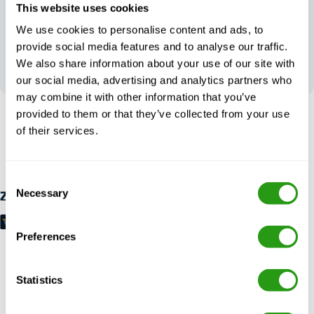
This website uses cookies
We use cookies to personalise content and ads, to
provide social media features and to analyse our traffic.
Ihr Feedback
prägt unsere
We also share information about your use of our site with
Spitzenleistungen
our social media, advertising and analytics partners who
may combine it with other information that you’ve
provided to them or that they’ve collected from your use
RISIKOFREI
of their services.
Bis zu 24 Stunden im Voraus kostenlos Stornierung, keine
Vorauszahlung erforderlich.
Consent
Necessary
Selection
Zahlungsmöglichkeiten
Preferences
Statistics