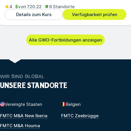
4
$
von
720.22
8 Standorte
Details zum Kurs
Verfügbarkeit prüfen
Alle GWO-Fortbildungen anzeigen
WIR SIND GLOBAL
UNSERE STANDORTE
Vereinigte Staaten
Belgien
FMTC M&A New Iberia
FMTC Zeebrügge
FMTC M&A Houma