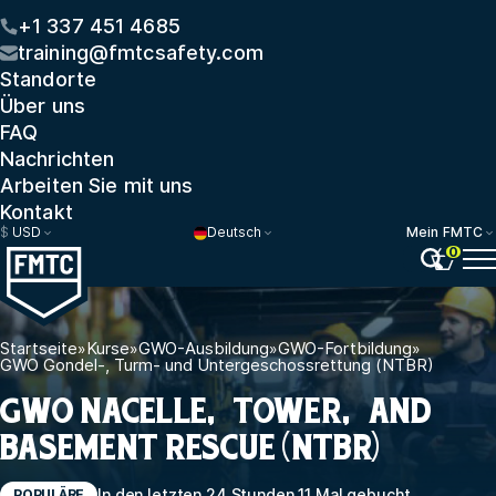
+1 337 451 4685
training@fmtcsafety.com
Standorte
Über uns
FAQ
Nachrichten
Arbeiten Sie mit uns
Kontakt
$
USD
Deutsch
Mein FMTC
0
Startseite
»
Kurse
»
GWO-Ausbildung
»
GWO-Fortbildung
»
GWO Gondel-, Turm- und Untergeschossrettung (NTBR)
GWO NACELLE, TOWER, AND
BASEMENT RESCUE (NTBR)
In den letzten 24 Stunden 11 Mal gebucht
POPULÄRE