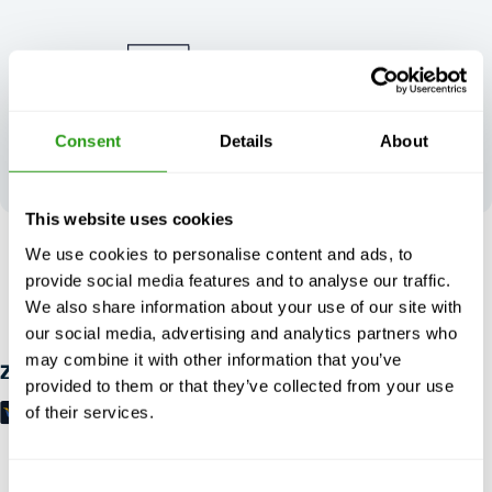
Consent
Details
About
Ihr Feedback
prägt unsere
Spitzenleistungen
This website uses cookies
We use cookies to personalise content and ads, to
RISIKOFREI
provide social media features and to analyse our traffic.
Bis zu 24 Stunden im Voraus kostenlos Stornierung, keine
We also share information about your use of our site with
Vorauszahlung erforderlich.
our social media, advertising and analytics partners who
may combine it with other information that you’ve
Zahlungsmöglichkeiten
provided to them or that they’ve collected from your use
of their services.
Consent