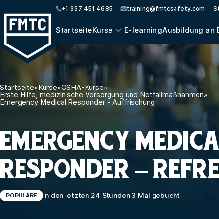
+1 337 451 4685
training@fmtcsafety.com
S
Startseite
Kurse
E-learning
Ausbildung an 
Startseite
»
Kurse
»
OSHA-Kurse
»
Erste Hilfe, medizinische Versorgung und Notfallmaßnahmen
»
Emergency Medical Responder - Auffrischung
EMERGENCY MEDICA
RESPONDER – REFR
In den letzten 24 Stunden 3 Mal gebucht
POPULÄRE