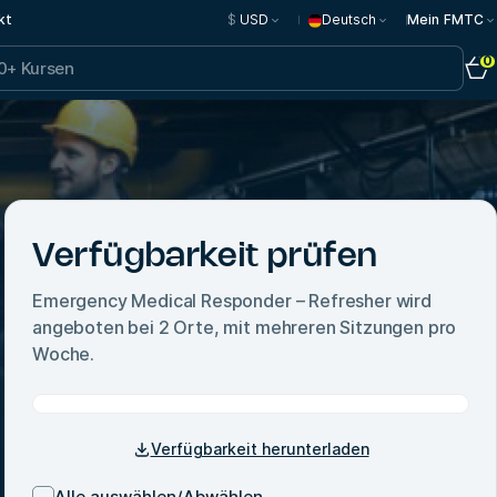
kt
$
USD
Deutsch
Mein FMTC
0
Verfügbarkeit prüfen
Emergency Medical Responder – Refresher
wird
angeboten bei
2
Orte, mit mehreren Sitzungen pro
Woche.
Verfügbarkeit herunterladen
Alle auswählen/Abwählen