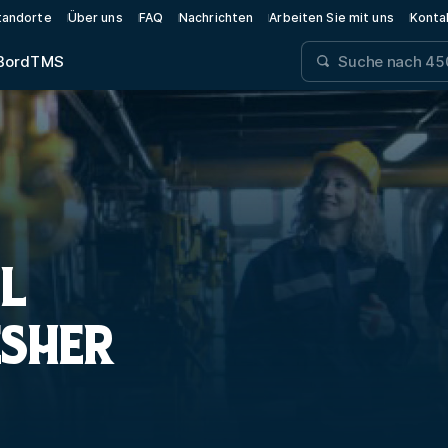
tandorte
Über uns
FAQ
Nachrichten
Arbeiten Sie mit uns
Konta
Bord
TMS
L
ESHER