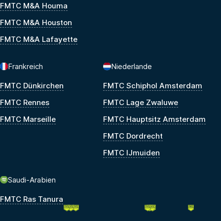
FMTC M&A Houma
FMTC M&A Houston
FMTC M&A Lafayette
Frankreich
Niederlande
FMTC Dünkirchen
FMTC Schiphol Amsterdam
FMTC Rennes
FMTC Lage Zwaluwe
FMTC Marseille
FMTC Hauptsitz Amsterdam
FMTC Dordrecht
FMTC IJmuiden
Saudi-Arabien
FMTC Ras Tanura