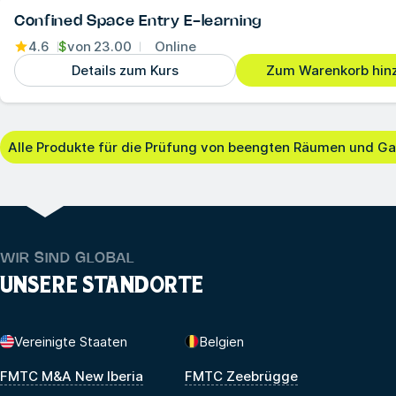
Confined Space Entry E-learning
4.6
$
von
23.00
Online
Details zum Kurs
Zum Warenkorb hin
Alle Produkte für die Prüfung von beengten Räumen und G
WIR SIND GLOBAL
UNSERE STANDORTE
Vereinigte Staaten
Belgien
FMTC M&A New Iberia
FMTC Zeebrügge