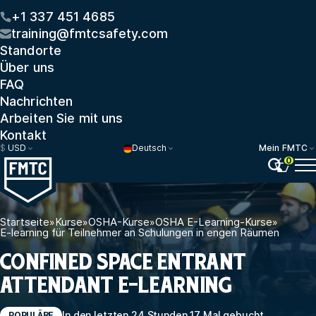
+1 337 451 4685
training@fmtcsafety.com
Standorte
Über uns
FAQ
Nachrichten
Arbeiten Sie mit uns
Kontakt
$
USD
Deutsch
Mein FMTC
0
Startseite
»
Kurse
»
OSHA-Kurse
»
OSHA E-Learning-Kurse
»
E-learning für Teilnehmer an Schulungen in engen Räumen
CONFINED SPACE ENTRANT
ATTENDANT E-LEARNING
In den letzten 24 Stunden 17 Mal gebucht
POPULÄRE