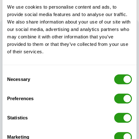
We use cookies to personalise content and ads, to
provide social media features and to analyse our traffic.
We also share information about your use of our site with
our social media, advertising and analytics partners who
DER FMTC
VORTEIL
may combine it with other information that you’ve
Unser Ansatz gewährleistet Sicherheitstrainings, die
provided to them or that they’ve collected from your use
nicht nur zertifiziert und von hoher Qualität sind,
of their services.
sondern auch flexibel genug, um den realen
Anforderungen Ihres Unternehmens gerecht zu werden.
Consent
Necessary
Selection
Preferences
Garantierte
Flexible, auf Ihre
Kontinuität der
Bedürfnisse
Ausbildung, egal
zugeschnittene
Statistics
was passiert
Schulungen
Marketing