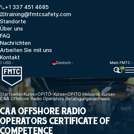
+1 337 451 4685
training@fmtcsafety.com
Standorte
Über uns
FAQ
Nachrichten
Arbeiten Sie mit uns
Kontakt
$
USD
Deutsch
Mein FMTC
0
Startseite
»
Kurse
»
OPITO-Kurse
»
OPITO Helideck Kurse
»
CAA Offshore Radio Operators Befähigungsnachweis
CAA OFFSHORE RADIO
OPERATORS CERTIFICATE OF
COMPETENCE