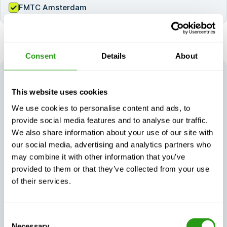
FMTC Amsterdam
Consent
Details
About
DER FMTC
VORTEIL
Unser Ansatz gewährleistet Sicherheitstrainings, die
This website uses cookies
nicht nur zertifiziert und von hoher Qualität sind,
We use cookies to personalise content and ads, to
sondern auch flexibel genug, um den realen
provide social media features and to analyse our traffic.
Anforderungen Ihres Unternehmens gerecht zu werden.
We also share information about your use of our site with
our social media, advertising and analytics partners who
may combine it with other information that you’ve
provided to them or that they’ve collected from your use
of their services.
Garantierte
Flexible, auf Ihre
Kontinuität der
Bedürfnisse
Consent
Ausbildung, egal
zugeschnittene
Necessary
was passiert
Schulungen