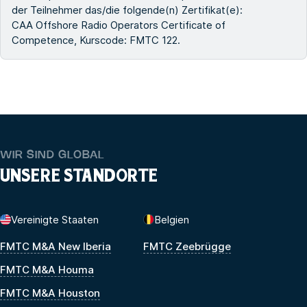
der Teilnehmer das/die folgende(n) Zertifikat(e):
CAA Offshore Radio Operators Certificate of
Competence, Kurscode: FMTC 122.
WIR SIND GLOBAL
UNSERE STANDORTE
Vereinigte Staaten
Belgien
FMTC M&A New Iberia
FMTC Zeebrügge
FMTC M&A Houma
FMTC M&A Houston