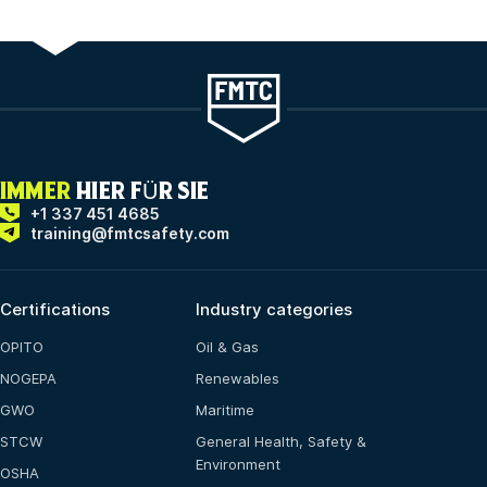
IMMER
HIER FÜR SIE
+1 337 451 4685
training@fmtcsafety.com
Certifications
Industry categories
OPITO
Oil & Gas
NOGEPA
Renewables
GWO
Maritime
STCW
General Health, Safety &
Environment
OSHA