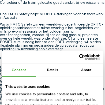
Controleer of de trainingslocatie goed aansluit bij uw reisschema
Hoe FMTC Safety helpt bij OPITO-trainingen voor offshorewerk
in Australië
Wij bij FMTC Safety zijn een wereldwijd gecertificeerde OPITO-
opleidingsaanbieder met ruime ervaring in het begeleiden van
offshore-professionals bij het voldoen aan hun
certificeringseisen, voordat zij aan de slag gaan bij projecten
over de hele wereld, waaronder Australië. Of u nu een eerste
BOSIET-cursus
nodig hebt of een
FOET-verlenging
, wij bieden
flexibele planning en gegarandeerde cursusdata, zodat uw
opleiding uw uitzending nooit vertraagt.
Dit kunt u verwachten als u bij ons boekt:
Door OPITO erkende cursussen, waaronder
BOSIET
,
FOET
,
Consent
Details
About
HUET
,
T-BOSIET
en
T-FOET
Opleidingscentra in de buurt van grote luchthavens en havens,
zodat ze gemakkelijk bereikbaar zijn
Gratis annuleren of verzetten tot 24 uur voor aanvang van de
cursus
This website uses cookies
Gegarandeerde cursusdata, zelfs bij een klein aantal deelnemers
Een Trustpilot-beoordeling van 5 sterren op basis van bijna
We use cookies to personalise content and ads, to
3.000 geverifieerde beoordelingen
Ervaren, in de branche erkende docenten die bij elke les
provide social media features and to analyse our traffic.
praktische kennis inbrengen