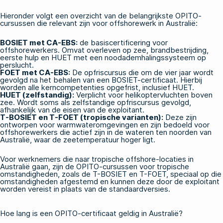
Hieronder volgt een overzicht van de belangrijkste OPITO-
cursussen die relevant zijn voor offshorewerk in Australië:
BOSIET met CA-EBS
:
de basiscertificering voor
offshorewerkers. Omvat overleven op zee, brandbestrijding,
eerste hulp en HUET met een noodademhalingssysteem op
perslucht.
FOET met CA-EBS
:
De opfriscursus die om de vier jaar wordt
gevolgd na het behalen van een BOSIET-certificaat. Hierbij
worden alle kerncompetenties opgefrist, inclusief HUET.
HUET (zelfstandig)
:
Verplicht voor helikoptervluchten boven
zee. Wordt soms als zelfstandige opfriscursus gevolgd,
afhankelijk van de eisen van de exploitant.
T-BOSIET en T-FOET (tropische varianten)
:
Deze zijn
ontworpen voor warmwateromgevingen en zijn bedoeld voor
offshorewerkers die actief zijn in de wateren ten noorden van
Australië, waar de zeetemperatuur hoger ligt.
Voor werknemers die naar tropische offshore-locaties in
Australië gaan, zijn de
OPITO-cursussen voor tropische
omstandigheden
, zoals de T-BOSIET en T-FOET, speciaal op die
omstandigheden afgestemd en kunnen deze door de exploitant
worden vereist in plaats van de standaardversies.
Hoe lang is een OPITO-certificaat geldig in Australië?