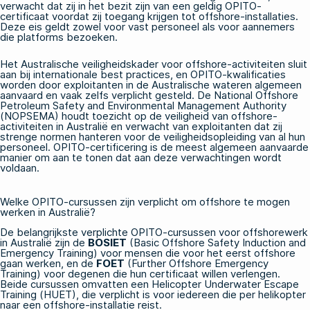
verwacht dat zij in het bezit zijn van een geldig OPITO-
certificaat voordat zij toegang krijgen tot offshore-installaties.
Deze eis geldt zowel voor vast personeel als voor aannemers
die platforms bezoeken.
Het Australische veiligheidskader voor offshore-activiteiten sluit
aan bij internationale best practices, en OPITO-kwalificaties
worden door exploitanten in de Australische wateren algemeen
aanvaard en vaak zelfs verplicht gesteld. De National Offshore
Petroleum Safety and Environmental Management Authority
(NOPSEMA) houdt toezicht op de veiligheid van offshore-
activiteiten in Australië en verwacht van exploitanten dat zij
strenge normen hanteren voor de veiligheidsopleiding van al hun
personeel. OPITO-certificering is de meest algemeen aanvaarde
manier om aan te tonen dat aan deze verwachtingen wordt
voldaan.
Welke OPITO-cursussen zijn verplicht om offshore te mogen
werken in Australië?
De belangrijkste verplichte OPITO-cursussen voor offshorewerk
in Australië zijn de
BOSIET
(Basic Offshore Safety Induction and
Emergency Training) voor mensen die voor het eerst offshore
gaan werken, en de
FOET
(Further Offshore Emergency
Training) voor degenen die hun certificaat willen verlengen.
Beide cursussen omvatten een Helicopter Underwater Escape
Training (HUET), die verplicht is voor iedereen die per helikopter
naar een offshore-installatie reist.