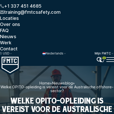
+1 337 451 4685
training@fmtcsafety.com
Locaties
Over ons
FAQ
Nieuws
Werk
Contact
$
USD
Nederlands
Mijn FMTC
0
Home
»
Nieuwsblog
»
Welke OPITO-opleiding is vereist voor de Australische offshore-
sector?
WELKE OPITO-OPLEIDING IS
VEREIST VOOR DE AUSTRALISCHE