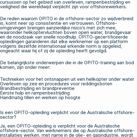
cursussen op het gebied van overleven, rampenbestrijding en
veiligheid die wereldwijd verplicht zijn voor offshorewerkers.
De reden waarom OPITO in de offshore-sector zo wijdverbreid
is, komt neer op consistentie en vertrouwen. Offshore-
omgevingen brengen aanzienlijke risico’s met zich mee,
waaronder helikoptervluchten boven open water, brandgevaar
en de noodzaak van snelle noodhulp. OPITO-gecertificeerde
opleidingen garanderen dat elke werknemer op een platform
volgens dezelfde internationaal erkende norm is opgeleid,
ongeacht waar hij of zij de opleiding heeft gevolgd.
De belangrijkste onderwerpen die in
de OPITO-training
aan bod
komen, zijn onder meer:
Technieken voor het ontsnappen uit een helikopter onder water
Overleven op zee en procedures voor reddingsboten
Brandbestrijding en brandpreventie
Eerste hulp en rampenbestrijding
Handmatig tillen en werken op hoogte
Is een OPITO-opleiding verplicht voor de Australische offshore-
sector?
Ja, een OPITO-opleiding is verplicht voor de Australische
offshore-sector. Van werknemers die op Australische offshore-
installaties werken, met name in de olie- en gasindustrie, wordt