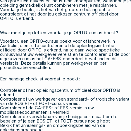
van grote luchthavens en industriële knooppunten, waardoor je je
opleiding gemakkelijk kunt combineren met je reisplannen.
Voordat je boekt, is het van het grootste belang dat je
controleert of het door jou gekozen centrum officieel door
OPITO is erkend.
Waar moet je op letten voordat je je OPITO-cursus boekt?
Voordat u een OPITO-cursus boekt voor offshorewerk in
Australië, dient u te controleren of de opleidingsinstantie
officieel door OPITO is erkend, na te gaan welke specifieke
cursusvariant uw werkgever vereist en te controleren of de door
u gekozen cursus het CA-EBS-onderdeel bevat, indien dit
vereist is. Deze details kunnen per werkgever en per
projectlocatie verschillen.
Een handige checklist voordat je boekt:
Controleer of het opleidingscentrum officieel door OPITO is
erkend
Controleer of uw werkgever een standaard- of tropische variant
van de BOSIET- of FOET-cursus vereist
Controleer of de CA-EBS- of EBS-versie in uw
mobilisatiedocumenten is vermeld
Controleer de vervaldatum van je huidige certificaat om te
bepalen of je een BOSIET- of FOET-cursus nodig hebt
Bekijk het annulerings- en omboekingsbeleid van de
opleidingsorganisatie