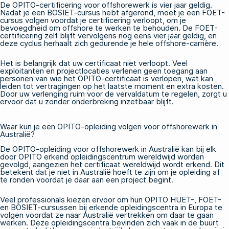
De OPITO-certificering voor offshorewerk is vier jaar geldig.
Nadat je een BOSIET-cursus hebt afgerond, moet je een FOET-
cursus volgen voordat je certificering verloopt, om je
bevoegdheid om offshore te werken te behouden. De FOET-
certificering zelf blijft vervolgens nog eens vier jaar geldig, en
deze cyclus herhaalt zich gedurende je hele offshore-carrière.
Het is belangrijk dat uw certificaat niet verloopt. Veel
exploitanten en projectlocaties verlenen geen toegang aan
personen van wie het OPITO-certificaat is verlopen, wat kan
leiden tot vertragingen op het laatste moment en extra kosten.
Door uw verlenging ruim voor de vervaldatum te regelen, zorgt u
ervoor dat u zonder onderbreking inzetbaar blijft.
Waar kun je een OPITO-opleiding volgen voor offshorewerk in
Australië?
De OPITO-opleiding voor offshorewerk in Australië kan bij elk
door OPITO erkend opleidingscentrum wereldwijd worden
gevolgd, aangezien het certificaat wereldwijd wordt erkend. Dit
betekent dat je niet in Australië hoeft te zijn om je opleiding af
te ronden voordat je daar aan een project begint.
Veel professionals kiezen ervoor om hun
OPITO HUET-, FOET-
en BOSIET-cursussen
bij erkende opleidingscentra in Europa te
volgen voordat ze naar Australië vertrekken om daar te gaan
werken. Deze opleidingscentra bevinden zich vaak in de buurt