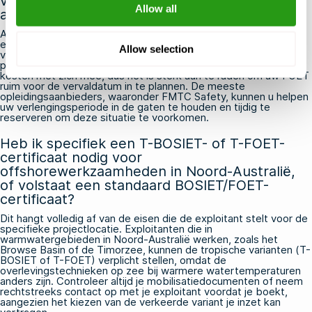
verloopt voordat ik mijn FOET-verlenging heb
Allow all
afgerond?
Als uw OPITO-certificaat verloopt, moet u doorgaans opnieuw
een volledige BOSIET-cursus volgen in plaats van een FOET-
Allow selection
verlenging, aangezien de FOET alleen beschikbaar is voor
personen met een geldig certificaat. Dit brengt extra tijd en
kosten met zich mee, dus het is sterk aan te raden om uw FOET
ruim voor de vervaldatum in te plannen. De meeste
opleidingsaanbieders, waaronder FMTC Safety, kunnen u helpen
uw verlengingsperiode in de gaten te houden en tijdig te
reserveren om deze situatie te voorkomen.
Heb ik specifiek een T-BOSIET- of T-FOET-
certificaat nodig voor
offshorewerkzaamheden in Noord-Australië,
of volstaat een standaard BOSIET/FOET-
certificaat?
Dit hangt volledig af van de eisen die de exploitant stelt voor de
specifieke projectlocatie. Exploitanten die in
warmwatergebieden in Noord-Australië werken, zoals het
Browse Basin of de Timorzee, kunnen de tropische varianten (T-
BOSIET of T-FOET) verplicht stellen, omdat de
overlevingstechnieken op zee bij warmere watertemperaturen
anders zijn. Controleer altijd je mobilisatiedocumenten of neem
rechtstreeks contact op met je exploitant voordat je boekt,
aangezien het kiezen van de verkeerde variant je inzet kan