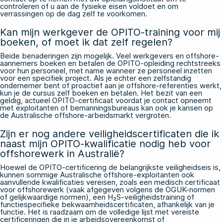
controleren of u aan de fysieke eisen voldoet en om
verrassingen op de dag zelf te voorkomen.
Kan mijn werkgever de OPITO-training voor mij
boeken, of moet ik dat zelf regelen?
Beide benaderingen zijn mogelijk. Veel werkgevers en offshore-
aannemers boeken en betalen de OPITO-opleiding rechtstreeks
voor hun personeel, met name wanneer ze personeel inzetten
voor een specifiek project. Als je echter een zelfstandig
ondernemer bent of proactief aan je offshore-referenties werkt,
kun je de cursus zelf boeken en betalen. Het bezit van een
geldig, actueel OPITO-certificaat voordat je contact opneemt
met exploitanten of bemanningsbureaus kan ook je kansen op
de Australische offshore-arbeidsmarkt vergroten.
Zijn er nog andere veiligheidscertificaten die ik
naast mijn OPITO-kwalificatie nodig heb voor
offshorewerk in Australië?
Hoewel de OPITO-certificering de belangrijkste veiligheidseis is,
kunnen sommige Australische offshore-exploitanten ook
aanvullende kwalificaties vereisen, zoals een medisch certificaat
voor offshorewerk (vaak afgegeven volgens de OGUK-normen
of gelijkwaardige normen), een H₂S-veiligheidstraining of
functiespecifieke bekwaamheidscertificaten, afhankelijk van je
functie. Het is raadzaam om de volledige lijst met vereiste
certificeringen die in je arbeidsovereenkomst of