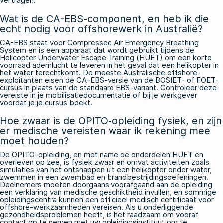
vertragen.
Wat is de CA-EBS-component, en heb ik die
echt nodig voor offshorewerk in Australië?
CA-EBS staat voor Compressed Air Emergency Breathing
System en is een apparaat dat wordt gebruikt tijdens de
Helicopter Underwater Escape Training (HUET) om een korte
voorraad ademlucht te leveren in het geval dat een helikopter in
het water terechtkomt. De meeste Australische offshore-
exploitanten eisen de CA-EBS-versie van de BOSIET- of FOET-
cursus in plaats van de standaard EBS-variant. Controleer deze
vereiste in je mobilisatiedocumentatie of bij je werkgever
voordat je je cursus boekt.
Hoe zwaar is de OPITO-opleiding fysiek, en zijn
er medische vereisten waar ik rekening mee
moet houden?
De OPITO-opleiding, en met name de onderdelen HUET en
overleven op zee, is fysiek zwaar en omvat activiteiten zoals
simulaties van het ontsnappen uit een helikopter onder water,
zwemmen in een zwembad en brandbestrijdingsoefeningen.
Deelnemers moeten doorgaans voorafgaand aan de opleiding
een verklaring van medische geschiktheid invullen, en sommige
opleidingscentra kunnen een officieel medisch certificaat voor
offshore-werkzaamheden vereisen. Als u onderliggende
gezondheidsproblemen heeft, is het raadzaam om vooraf
contact op te nemen met uw opleidingsinstituut om te