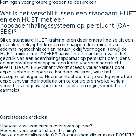
kortingen voor grotere groepen te bespreken.
Wat is het verschil tussen een standaard HUET
en een HUET met een
noodademhalingssysteem op perslucht (CA-
EBS)?
Bij de standaard HUET-training leren deelnemers hoe ze uit een
gezonken helikopter kunnen ontsnappen door middel van
ademhalingstechnieken en natuurlijk drijfvermogen, terwijl de
HUET-training met CA-EBS aanvullende training omvat in het
gebruik van een ademhalingsapparaat op perslucht dat tijdens
de onderwaterontsnapping een korte voorraad ademlucht
levert. De CA-EBS-variant wordt steeds vaker vereist door
exploitanten in diepere of koudere wateren, waar het
risicoprofiel hoger is. Neem contact op met je werkgever of de
exploitant van de installatie om te controleren welke variant
vereist is voor jouw specifieke functie en regio, voordat je je
aanmeldt.
Gerelateerde artikelen
Hoeveel kost een cursus overleven op zee?
Hoeveel kost een offshore-training?
Welke gespecialiseerde OPITO-cursussen zijn er naast BOSIET?