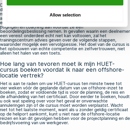
De instructeurs hebben ruime ervaring met het begeleiden van
deelnemers bij de moeilijkere onderdelen van de cursus, en de
meeste mensen voltooien alle oefeningen met succes dankzij
Allow selection
aanmoediging en begeleide oefening. Als je moeite hebt met
een specifieke oefening, bieden instructeurs doorgaans extra
pogingen en coaching aan voordat ze een
beoordelingsbeslissing nemen. In gevallen waarin een deelnemer
een vereist onderdeel echt niet kan voltooien, zal het
trainingscentrum advies geven over de volgende stappen,
waaronder mogelijk een vervolgsessie. Het doel van de cursus is
het opbouwen van echte competentie en zelfvertrouwen, niet
alleen het halen van een toets.
Hoe lang van tevoren moet ik mijn HUET-
cursus boeken voordat ik naar een offshore-
locatie vertrek?
Het is aan te raden om uw HUET-cursus ten minste twee tot
vier weken vóór de geplande datum van uw offshore-inzet te
boeken, zodat er voldoende tijd is voor de planning, de reis en
de afhandeling van het certificaat. Door eerder te boeken, houdt
u ook wat speling over voor het geval er onverwachte
annuleringen zijn of de cursus moet worden verplaatst. Wacht
niet tot het laatste moment, want als u zonder geldig certificaat
op de heliport aankomt, kunt u niet naar de offshore-locatie
reizen en kan dit gevolgen hebben voor de projectplanning en de
bedrijfsvoering van uw werkgever.