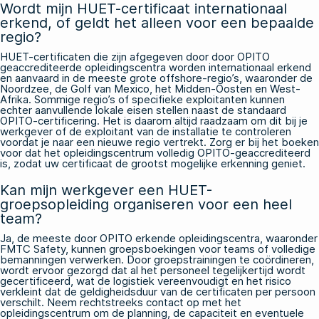
Wordt mijn HUET-certificaat internationaal
erkend, of geldt het alleen voor een bepaalde
regio?
HUET-certificaten die zijn afgegeven door door OPITO
geaccrediteerde opleidingscentra worden internationaal erkend
en aanvaard in de meeste grote offshore-regio’s, waaronder de
Noordzee, de Golf van Mexico, het Midden-Oosten en West-
Afrika. Sommige regio’s of specifieke exploitanten kunnen
echter aanvullende lokale eisen stellen naast de standaard
OPITO-certificering. Het is daarom altijd raadzaam om dit bij je
werkgever of de exploitant van de installatie te controleren
voordat je naar een nieuwe regio vertrekt. Zorg er bij het boeken
voor dat het opleidingscentrum volledig OPITO-geaccrediteerd
is, zodat uw certificaat de grootst mogelijke erkenning geniet.
Kan mijn werkgever een HUET-
groepsopleiding organiseren voor een heel
team?
Ja, de meeste door OPITO erkende opleidingscentra, waaronder
FMTC Safety, kunnen groepsboekingen voor teams of volledige
bemanningen verwerken. Door groepstrainingen te coördineren,
wordt ervoor gezorgd dat al het personeel tegelijkertijd wordt
gecertificeerd, wat de logistiek vereenvoudigt en het risico
verkleint dat de geldigheidsduur van de certificaten per persoon
verschilt. Neem rechtstreeks contact op met het
opleidingscentrum om de planning, de capaciteit en eventuele