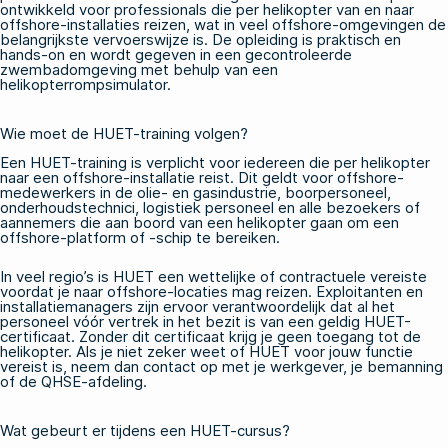
ontwikkeld voor professionals die per helikopter van en naar
offshore-installaties reizen, wat in veel offshore-omgevingen de
belangrijkste vervoerswijze is. De opleiding is praktisch en
hands-on en wordt gegeven in een gecontroleerde
zwembadomgeving met behulp van een
helikopterrompsimulator.
Wie moet de HUET-training volgen?
Een HUET-training is verplicht voor iedereen die per helikopter
naar een offshore-installatie reist. Dit geldt voor offshore-
medewerkers in de olie- en gasindustrie, boorpersoneel,
onderhoudstechnici, logistiek personeel en alle bezoekers of
aannemers die aan boord van een helikopter gaan om een
offshore-platform of -schip te bereiken.
In veel regio’s is HUET een wettelijke of contractuele vereiste
voordat je naar offshore-locaties mag reizen. Exploitanten en
installatiemanagers zijn ervoor verantwoordelijk dat al het
personeel vóór vertrek in het bezit is van een geldig HUET-
certificaat. Zonder dit certificaat krijg je geen toegang tot de
helikopter. Als je niet zeker weet of HUET voor jouw functie
vereist is, neem dan contact op met je werkgever, je bemanning
of de QHSE-afdeling.
Wat gebeurt er tijdens een HUET-cursus?