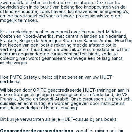
zwembadfaciliteiten en helikoptersimulatoren. Deze centra
bevinden zich in de buurt van belangrijke knooppunten van de
offshore-industrie, zoals havens, luchthavens en energieregio’s,
om de bereikbaarheid voor offshore-professionals zo groot
mogelijk te maken.
Er zijn opleidingslocaties verspreid over Europa, het Midden-
Oosten en Noord-Amerika, met centra in landen als Nederland,
Frankrijk, België, de Verenigde Staten en Saoedi-Arabië. Houd bij
het kiezen van een locatie rekening met de afstand tot je
vertrekpunt of thuisbasis, de beschikbare cursusdata en of het
centrum gegarandeerde cursuscontinuïteit biedt, zodat je
opleiding niet wordt geannuleerd vanwege een te laag aantal
inschrijvingen.
Hoe FMTC Safety u helpt bij het behalen van uw HUET-
certificaat
Wij bieden
door OPITO geaccrediteerde HUET-trainingen
aan in
onze strategisch gelegen opleidingscentra in Nederland, de VS,
Frankrijk, België en Saoedi-Arabië. Onze cursussen zijn praktisch,
duidelijk en echt nuttig, en worden gegeven door instructeurs
met daadwerkelijke offshore-ervaring.
Dit kun je verwachten als je je HUET-cursus bij ons boekt:
Gegarandeerde cursusdoorloop
, zodat je training ook bij