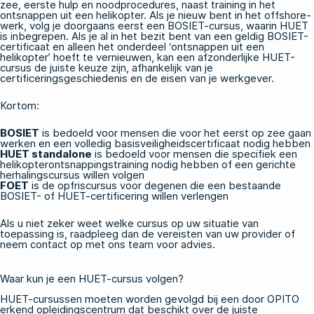
zee, eerste hulp en noodprocedures, naast training in het
ontsnappen uit een helikopter. Als je nieuw bent in het offshore-
werk, volg je doorgaans eerst een BOSIET-cursus, waarin HUET
is inbegrepen. Als je al in het bezit bent van een geldig BOSIET-
certificaat en alleen het onderdeel ‘ontsnappen uit een
helikopter’ hoeft te vernieuwen, kan een afzonderlijke
HUET-
cursus
de juiste keuze zijn, afhankelijk van je
certificeringsgeschiedenis en de eisen van je werkgever.
Kortom:
BOSIET
is bedoeld voor mensen die voor het eerst op zee gaan
werken en een volledig basisveiligheidscertificaat nodig hebben
HUET standalone
is bedoeld voor mensen die specifiek een
helikopterontsnappingstraining nodig hebben of een gerichte
herhalingscursus willen volgen
FOET
is de opfriscursus voor degenen die een bestaande
BOSIET- of HUET-certificering willen verlengen
Als u niet zeker weet welke cursus op uw situatie van
toepassing is, raadpleeg dan de vereisten van uw provider of
neem contact op met ons team
voor advies.
Waar kun je een HUET-cursus volgen?
HUET-cursussen moeten worden gevolgd bij een door OPITO
erkend opleidingscentrum dat beschikt over de juiste