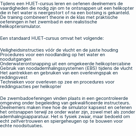
Tijdens een HUET-cursus leren en oefenen deelnemers de
vaardigheden die nodig zijn om te ontsnappen uit een helikopter
die in het water is neergestort of na een botsing is gekanteld.
De training combineert theorie in de klas met praktische
oefeningen in het zwembad in een realistische
helikoptersimulator.
Een standaard HUET-cursus omvat het volgende:
Veiligheidsinstructies vóór de vlucht en de juiste houding
Procedures voor een noodlanding op het water en
nooduitgangen
Onderwaterontsnapping uit een omgekeerde helikoptercabine
Gebruik van noodademhalingssystemen (EBS) tijdens de vlucht
Het aantrekken en gebruiken van een overlevingspak en
reddingsvest
Technieken voor overleven op zee en procedures voor
reddingsacties per helikopter
De zwembadoefeningen vinden plaats in een gecontroleerde
omgeving onder begeleiding van gekwalificeerde instructeurs.
Deelnemers maken mee hoe de simulator kapseist en oefenen
het ontsnappen terwijl ze onder water zijn, zowel met als zonder
ademhalingsapparatuur. Het is fysiek zwaar, maar bedoeld om
echt zelfvertrouwen en spiergeheugen op te bouwen voor
echte noodsituaties.