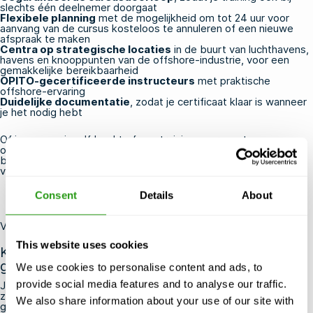
slechts één deelnemer doorgaat
Flexibele planning
met de mogelijkheid om tot 24 uur voor
aanvang van de cursus kosteloos te annuleren of een nieuwe
afspraak te maken
Centra op strategische locaties
in de buurt van luchthavens,
havens en knooppunten van de offshore-industrie, voor een
gemakkelijke bereikbaarheid
OPITO-gecertificeerde instructeurs
met praktische
offshore-ervaring
Duidelijke documentatie
, zodat je certificaat klaar is wanneer
je het nodig hebt
Of je nu voor jezelf boekt of een training voor een team
organiseert, wij maken het proces eenvoudig.
Bekijk de
beschikbare data voor onze HUET-cursussen en reserveer
vandaag nog je plaats.
Consent
Details
About
Veelgestelde vragen
This website uses cookies
Kan ik de HUET-training volgen als ik niet zo'n
goede zwemmer ben?
We use cookies to personalise content and ads, to
provide social media features and to analyse our traffic.
Ja, je kunt de HUET-training ook volgen als je geen sterke
zwemmer bent. De oefeningen vinden plaats in een
We also share information about your use of our site with
gecontroleerde zwembadomgeving, waarbij er te allen tijde