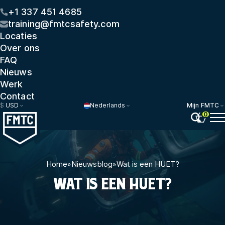
+1 337 451 4685
training@fmtcsafety.com
Locaties
Over ons
FAQ
Nieuws
Werk
Contact
$
USD
Nederlands
Mijn FMTC
0
Home
»
Nieuwsblog
»
Wat is een HUET?
WAT IS EEN HUET?