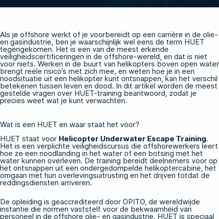
Als je offshore werkt of je voorbereidt op een carrière in de olie-
en gasindustrie, ben je waarschijnlijk wel eens de term HUET
tegengekomen. Het is een van de meest erkende
veiligheidscertificeringen in de offshore-wereld, en dat is niet
voor niets. Werken in de buurt van helikopters boven open water
brengt reële risico’s met zich mee, en weten hoe je in een
noodsituatie uit een helikopter kunt ontsnappen, kan het verschil
betekenen tussen leven en dood. In dit artikel worden de meest
gestelde vragen over HUET-training beantwoord, zodat je
precies weet wat je kunt verwachten.
Wat is een HUET en waar staat het voor?
HUET staat voor
Helicopter Underwater Escape Training
.
Het is een verplichte veiligheidscursus die offshorewerkers leert
hoe ze een noodlanding in het water of een botsing met het
water kunnen overleven. De training bereidt deelnemers voor op
het ontsnappen uit een ondergedompelde helikoptercabine, het
omgaan met hun overlevingsuitrusting en het drijven totdat de
reddingsdiensten arriveren.
De opleiding is geaccrediteerd door OPITO, de wereldwijde
instantie die normen vaststelt voor de bekwaamheid van
personeel in de offshore olie- en gasindustrie. HUET is speciaal