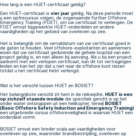
Hoe lang is een HUET-certificaat geldig?
Een HUET-certificaat is
vier jaar
geldig. Na deze periode moet
u een opfriscursus volgen, de zogenaamde
Further Offshore
Emergency Training (FOET)
, om uw certificaat te verlengen. De
FOET omvat bijgewerkte HUET-onderdelen en andere
vaardigheden op het gebied van overleven op zee.
Het is belangrijk om de vervaldatum van uw certificaat goed in
de gaten te houden. Veel offshore-exploitanten en aannemers
eisen dat uw certificaat gedurende de gehele looptijd van een
project geldig is, en niet alleen bij aanvang. Als u bij een project
aankomt met een verlopen certificaat, kan dit tot vertragingen
leiden en kan het zijn dat u niet naar de offshore kunt reizen
totdat u het certificaat hebt verlengd.
Wat is het verschil tussen HUET en BOSIET?
Het belangrijkste verschil zit hem in de reikwijdte.
HUET is een
op zichzelf staande module
die specifiek gericht is op het
onder water ontsnappen uit een helikopter, terwijl
BOSIET
(Basic Offshore Safety Induction and Emergency Training)
een uitgebreide cursus offshoreveiligheid is waarvan HUET een
onderdeel vormt.
BOSIET omvat een breder scala aan vaardigheden voor
overleven op zee, waaronder brandbestrijding, overleven op