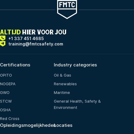
ALTIJD
HIER VOOR JOU
+1 337 451 4685
training@fmtcsafety.com
Certifications
Industry categories
OPITO
Oil & Gas
NOGEPA
Renewables
GWO
Maritime
STCW
General Health, Safety &
Environment
OSHA
Red Cross
Opleidingsmogelijkheden
Locaties