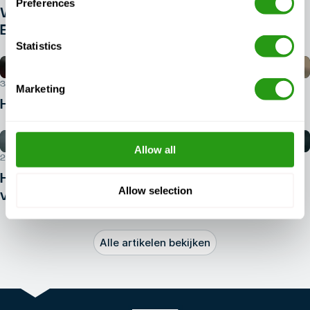
Preferences
Welk identiteitsbewijs heb je nodig voor
BOSIET?
Statistics
30 JULI 2026
Marketing
Hoe kan ik een BOSIET-cursus boeken?
Allow all
29 JULI 2026
Hoe kom je in de offshore-
Allow selection
veiligheidssector terecht?
Alle artikelen bekijken