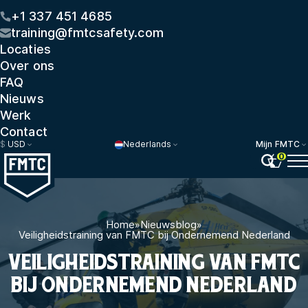
+1 337 451 4685
training@fmtcsafety.com
Locaties
Over ons
FAQ
Nieuws
Werk
Contact
$
USD
Nederlands
Mijn FMTC
0
Home
»
Nieuwsblog
»
Veiligheidstraining van FMTC bij Ondernemend Nederland
VEILIGHEIDSTRAINING VAN FMTC
BIJ ONDERNEMEND NEDERLAND