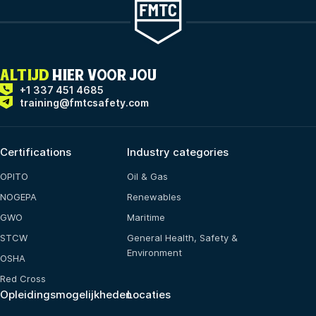
ALTIJD
HIER VOOR JOU
+1 337 451 4685
training@fmtcsafety.com
Certifications
Industry categories
OPITO
Oil & Gas
NOGEPA
Renewables
GWO
Maritime
STCW
General Health, Safety &
Environment
OSHA
Red Cross
Opleidingsmogelijkheden
Locaties