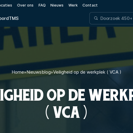
ocaties
Over ons
FAQ
Nieuws
Werk
Contact
oord
TMS
Home
»
Nieuwsblog
»
Veiligheid op de werkplek ( VCA )
LIGHEID OP DE WERK
( VCA )