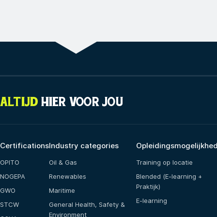
ALTIJD
HIER VOOR JOU
Certifications
Industry categories
Opleidingsmogelijkhe
OPITO
Oil & Gas
Training op locatie
NOGEPA
Renewables
Blended (E-learning +
Praktijk)
GWO
Maritime
E-learning
STCW
General Health, Safety &
Environment