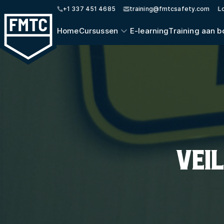
+1 337 451 4685
training@fmtcsafety.com
L
Home
Cursussen
E-learning
Training aan b
VEI