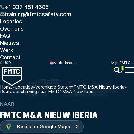
+1 337 451 4685
training@fmtcsafety.com
Locaties
Over ons
FAQ
Nieuws
Werk
Contact
$
USD
Nederlands
Mijn FMTC
0
Home
»
Locaties
»
Verenigde Staten
»
FMTC M&A Nieuw Iberia
»
Routebeschrijving naar FMTC M&A New Iberia
NAAR
FMTC M&A NIEUW IBERIA
Bekijk op Google Maps