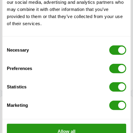
Reizen vanuit Lafayette
our social media, advertising and analytics partners who
may combine it with other information that you’ve
provided to them or that they’ve collected from your use
Volg Jefferson St naar US-90 E/Hwy 90 E/SW
of their services.
Evangeline Thruway
Volg US-90 E/Hwy 90 E naar S Lewis St in
Consent
Iberia Parish. Neem afslag 129 van de US-90
Necessary
Selection
E/Hwy 90 E.
Preferences
Ga verder op S Lewis St. Drive naar Import Dr
Statistics
Reizen vanuit Morgan City
Marketing
Volg US-90 W tot LA-83 in Iberia Parish.
Allow all