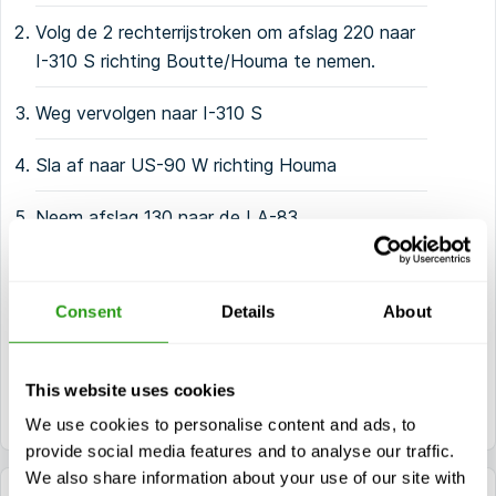
Volg de 2 rechterrijstroken om afslag 220 naar
I-310 S richting Boutte/Houma te nemen.
Weg vervolgen naar I-310 S
Sla af naar US-90 W richting Houma
Neem afslag 130 naar de LA-83
Houd rechts aan bij de splitsing en voeg in op
de LA-83
Consent
Details
About
Ga verder op de LA-83. Neem de S Lewis
St/Par Rd 605 naar Import Dr.
This website uses cookies
We use cookies to personalise content and ads, to
provide social media features and to analyse our traffic.
We also share information about your use of our site with