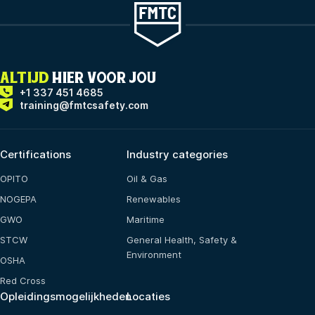
ALTIJD
HIER VOOR JOU
+1 337 451 4685
training@fmtcsafety.com
Certifications
Industry categories
OPITO
Oil & Gas
NOGEPA
Renewables
GWO
Maritime
STCW
General Health, Safety &
Environment
OSHA
Red Cross
Opleidingsmogelijkheden
Locaties