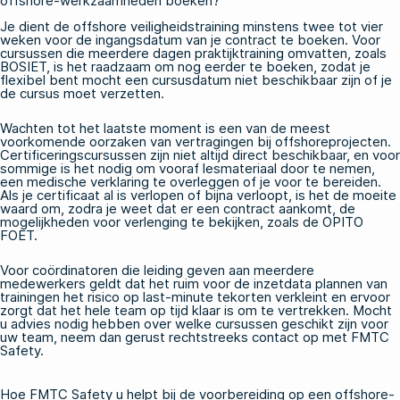
offshore-werkzaamheden boeken?
Je dient de offshore veiligheidstraining minstens twee tot vier
weken voor de ingangsdatum van je contract te boeken. Voor
cursussen die meerdere dagen praktijktraining omvatten, zoals
BOSIET, is het raadzaam om nog eerder te boeken, zodat je
flexibel bent mocht een cursusdatum niet beschikbaar zijn of je
de cursus moet verzetten.
Wachten tot het laatste moment is een van de meest
voorkomende oorzaken van vertragingen bij offshoreprojecten.
Certificeringscursussen zijn niet altijd direct beschikbaar, en voor
sommige is het nodig om vooraf lesmateriaal door te nemen,
een medische verklaring te overleggen of je voor te bereiden.
Als je certificaat al is verlopen of bijna verloopt, is het de moeite
waard om, zodra je weet dat er een contract aankomt, de
mogelijkheden voor verlenging te bekijken, zoals de
OPITO
FOET
.
Voor coördinatoren die leiding geven aan meerdere
medewerkers geldt dat het ruim voor de inzetdata plannen van
trainingen het risico op last-minute tekorten verkleint en ervoor
zorgt dat het hele team op tijd klaar is om te vertrekken. Mocht
u advies nodig hebben over welke cursussen geschikt zijn voor
uw team,
neem
dan gerust rechtstreeks
contact op met FMTC
Safety
.
Hoe FMTC Safety u helpt bij de voorbereiding op een offshore-