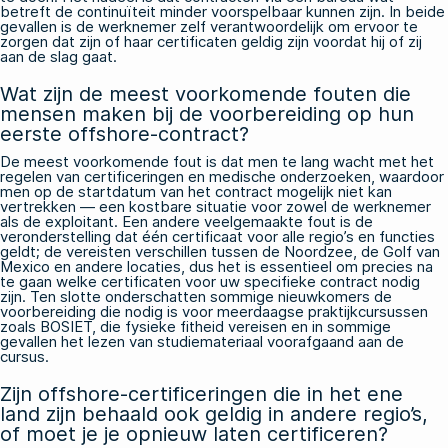
betreft de continuïteit minder voorspelbaar kunnen zijn. In beide
gevallen is de werknemer zelf verantwoordelijk om ervoor te
zorgen dat zijn of haar certificaten geldig zijn voordat hij of zij
aan de slag gaat.
Wat zijn de meest voorkomende fouten die
mensen maken bij de voorbereiding op hun
eerste offshore-contract?
De meest voorkomende fout is dat men te lang wacht met het
regelen van certificeringen en medische onderzoeken, waardoor
men op de startdatum van het contract mogelijk niet kan
vertrekken — een kostbare situatie voor zowel de werknemer
als de exploitant. Een andere veelgemaakte fout is de
veronderstelling dat één certificaat voor alle regio’s en functies
geldt; de vereisten verschillen tussen de Noordzee, de Golf van
Mexico en andere locaties, dus het is essentieel om precies na
te gaan welke certificaten voor uw specifieke contract nodig
zijn. Ten slotte onderschatten sommige nieuwkomers de
voorbereiding die nodig is voor meerdaagse praktijkcursussen
zoals BOSIET, die fysieke fitheid vereisen en in sommige
gevallen het lezen van studiemateriaal voorafgaand aan de
cursus.
Zijn offshore-certificeringen die in het ene
land zijn behaald ook geldig in andere regio’s,
of moet je je opnieuw laten certificeren?