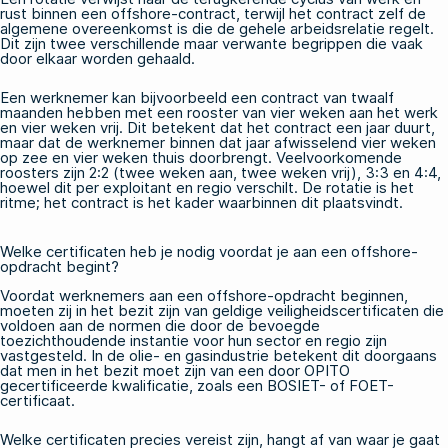
rust binnen een offshore-contract, terwijl het contract zelf de
algemene overeenkomst is die de gehele arbeidsrelatie regelt.
Dit zijn twee verschillende maar verwante begrippen die vaak
door elkaar worden gehaald.
Een werknemer kan bijvoorbeeld een contract van twaalf
maanden hebben met een rooster van vier weken aan het werk
en vier weken vrij. Dit betekent dat het contract een jaar duurt,
maar dat de werknemer binnen dat jaar afwisselend vier weken
op zee en vier weken thuis doorbrengt. Veelvoorkomende
roosters zijn 2:2 (twee weken aan, twee weken vrij), 3:3 en 4:4,
hoewel dit per exploitant en regio verschilt. De rotatie is het
ritme; het contract is het kader waarbinnen dit plaatsvindt.
Welke certificaten heb je nodig voordat je aan een offshore-
opdracht begint?
Voordat werknemers aan een offshore-opdracht beginnen,
moeten zij in het bezit zijn van geldige veiligheidscertificaten die
voldoen aan de normen die door de bevoegde
toezichthoudende instantie voor hun sector en regio zijn
vastgesteld. In de olie- en gasindustrie betekent dit doorgaans
dat men in het bezit moet zijn van een door OPITO
gecertificeerde kwalificatie, zoals een BOSIET- of FOET-
certificaat.
Welke certificaten precies vereist zijn, hangt af van waar je gaat