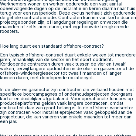
Werknemers wonen en werken gedurende een vast aantal
opeenvolgende dagen op de installatie en keren daarna naar huis
terug voor een rustperiode. Deze cyclus herhaalt zich gedurende
de gehele contractperiode. Contracten kunnen van korte duur en
projectgebonden zijn, of langduriger regelingen omvatten die
maanden of zelfs jaren duren, met ingebouwde terugkerende
roosters.
Hoe lang duurt een standaard offshore-contract?
Een typisch offshore-contract duurt enkele weken tot meerdere
jaren, afhankelijk van de sector en het soort opdracht.
Kortlopende contracten duren vaak tussen de vier en twaalf
weken, terwijl langere opdrachten in de olie- en gassector of de
offshore-windenergiesector tot twaalf maanden of langer
kunnen duren, met doorlopende roulatiecycli.
In de olie- en gassector zijn contracten die verband houden met
specifieke boorcampagnes of onderhoudsprojecten doorgaans
korter en duidelijker afgebakend. Voor operationele functies op
productieplatforms gelden vaak langere contracten, omdat
continuïteit daar van groot belang is. In de offshore-windsector
zijn contracten voor installatieprojecten vaak gekoppeld aan de
projectduur, die kan variëren van enkele maanden tot meer dan
een jaar.