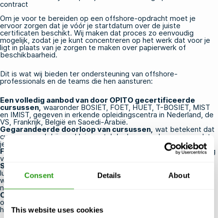
contract
Om je voor te bereiden op een offshore-opdracht moet je
ervoor zorgen dat je vóór je startdatum over de juiste
certificaten beschikt. Wij maken dat proces zo eenvoudig
mogelijk, zodat je je kunt concentreren op het werk dat voor je
ligt in plaats van je zorgen te maken over papierwerk of
beschikbaarheid.
Dit is wat wij bieden ter ondersteuning van offshore-
professionals en de teams die hen aansturen:
Een volledig aanbod van door OPITO gecertificeerde
cursussen,
waaronder
BOSIET
,
FOET
,
HUET
,
T-BOSIET
, MIST
en IMIST, gegeven in erkende opleidingscentra in Nederland, de
VS, Frankrijk, België en Saoedi-Arabië.
Gegarandeerde doorloop van cursussen,
wat betekent dat
cursussen ook bij een klein aantal deelnemers doorgaan, zodat
je planning op schema blijft.
Flexibele annulering en verplaatsing
tot 24 uur voor aanvang
van de cursus, zonder extra kosten.
Strategisch gelegen opleidingscentra
in de buurt van
luchthavens, havens en belangrijke industriële knooppunten,
Consent
Details
About
waardoor u de opleiding gemakkelijk kunt afronden voordat u
naar uw project vertrekt.
Ondersteuning voor zowel particulieren als organisaties,
of je nu voor jezelf een training boekt of een training voor een
heel team organiseert.
This website uses cookies