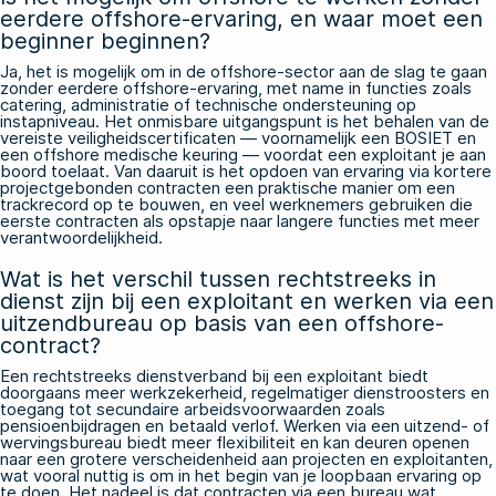
eerdere offshore-ervaring, en waar moet een
beginner beginnen?
Ja, het is mogelijk om in de offshore-sector aan de slag te gaan
zonder eerdere offshore-ervaring, met name in functies zoals
catering, administratie of technische ondersteuning op
instapniveau. Het onmisbare uitgangspunt is het behalen van de
vereiste veiligheidscertificaten — voornamelijk een BOSIET en
een offshore medische keuring — voordat een exploitant je aan
boord toelaat. Van daaruit is het opdoen van ervaring via kortere
projectgebonden contracten een praktische manier om een
trackrecord op te bouwen, en veel werknemers gebruiken die
eerste contracten als opstapje naar langere functies met meer
verantwoordelijkheid.
Wat is het verschil tussen rechtstreeks in
dienst zijn bij een exploitant en werken via een
uitzendbureau op basis van een offshore-
contract?
Een rechtstreeks dienstverband bij een exploitant biedt
doorgaans meer werkzekerheid, regelmatiger dienstroosters en
toegang tot secundaire arbeidsvoorwaarden zoals
pensioenbijdragen en betaald verlof. Werken via een uitzend- of
wervingsbureau biedt meer flexibiliteit en kan deuren openen
naar een grotere verscheidenheid aan projecten en exploitanten,
wat vooral nuttig is om in het begin van je loopbaan ervaring op
te doen. Het nadeel is dat contracten via een bureau wat