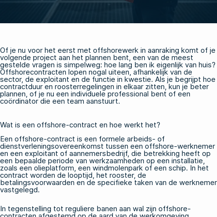
Of je nu voor het eerst met offshorewerk in aanraking komt of je
volgende project aan het plannen bent, een van de meest
gestelde vragen is simpelweg: hoe lang ben ik eigenlijk van huis?
Offshorecontracten lopen nogal uiteen, afhankelijk van de
sector, de exploitant en de functie in kwestie. Als je begrijpt hoe
contractduur en roosterregelingen in elkaar zitten, kun je beter
plannen, of je nu een individuele professional bent of een
coördinator die een team aanstuurt.
Wat is een offshore-contract en hoe werkt het?
Een offshore-contract is een formele arbeids- of
dienstverleningsovereenkomst tussen een offshore-werknemer
en een exploitant of aannemersbedrijf, die betrekking heeft op
een bepaalde periode van werkzaamheden op een installatie,
zoals een olieplatform, een windmolenpark of een schip. In het
contract worden de looptijd, het rooster, de
betalingsvoorwaarden en de specifieke taken van de werknemer
vastgelegd.
In tegenstelling tot reguliere banen aan wal zijn offshore-
contracten afgestemd op de aard van de werkomgeving.