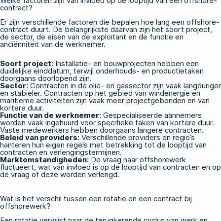
Welke factoren zijn van invloed op de looptijd van een offshore-
contract?
Er zijn verschillende factoren die bepalen hoe lang een offshore-
contract duurt. De belangrijkste daarvan zijn het soort project,
de sector, de eisen van de exploitant en de functie en
anciënniteit van de werknemer.
Soort project:
Installatie- en bouwprojecten hebben een
duidelijke einddatum, terwijl onderhouds- en productietaken
doorgaans doorlopend zijn.
Sector:
Contracten in de olie- en gassector zijn vaak langduriger
en stabieler. Contracten op het gebied van windenergie en
maritieme activiteiten zijn vaak meer projectgebonden en van
kortere duur.
Functie van de werknemer:
Gespecialiseerde aannemers
worden vaak ingehuurd voor specifieke taken van kortere duur.
Vaste medewerkers hebben doorgaans langere contracten.
Beleid van providers:
Verschillende providers en regio’s
hanteren hun eigen regels met betrekking tot de looptijd van
contracten en verlengingstermijnen.
Marktomstandigheden:
De vraag naar offshorewerk
fluctueert, wat van invloed is op de looptijd van contracten en op
de vraag of deze worden verlengd.
Wat is het verschil tussen een rotatie en een contract bij
offshorewerk?
Een rotatie verwijst naar de terugkerende cyclus van werk en