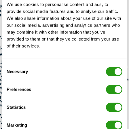
We use cookies to personalise content and ads, to
Klaar om je certificaat te halen voor je volgende offshore-
opdracht?
Bekijk onze BOSIET-, FOET- en HUET-cursussen
en
provide social media features and to analyse our traffic.
reserveer vandaag nog je plek.
We also share information about your use of our site with
our social media, advertising and analytics partners who
may combine it with other information that you’ve
Veelgestelde vragen
provided to them or that they’ve collected from your use
of their services.
Kan een offshore-contract worden verlengd,
en hoe vaak komt dat voor?
Ja, contractverlengingen komen vrij vaak voor bij offshorewerk,
Consent
vooral wanneer een project langer duurt dan gepland of wanneer
een exploitant een betrouwbare medewerker wil behouden.
Necessary
Selection
Verlengingen worden meestal enkele weken voor de
oorspronkelijke einddatum aangeboden, dus het loont de moeite
om contact te houden met je werkgever of uitzendbureau
wanneer je contract bijna afloopt. Houd er rekening mee dat
Preferences
voor elke verlenging al uw certificaten gedurende de extra
periode geldig moeten blijven — als een vervaldatum binnen de
verlengingsperiode valt, moet u deze vernieuwen voordat u
weer offshore gaat werken.
Statistics
Wat gebeurt er als mijn veiligheidscertificaat
verloopt terwijl mijn contract nog loopt?
Marketing