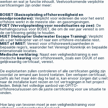
werken en wat je functie inhoudt. Veelvoorkomende verplichte
certificeringen zijn onder meer:
BOSIET (Basisopleiding offshoreveiligheid en
noodprocedures):
Verplicht voor iedereen die voor het eerst
offshore werkt in de meeste olie- en gasomgevingen.
FOET (Vervolgopleiding voor noodsituaties op zee):
De
herhalingscursus voor BOSIET, die om de vier jaar vereist is om
de certificering geldig te houden.
HUET (Helicopter Underwater Escape Training):
Verplicht
als u per helikopter van of naar een offshore-installatie reist.
MIST of IMIST:
Vereist voor offshorewerkzaamheden in
bepaalde regio’s, waaronder het Verenigd Koninkrijk en bepaalde
internationale locaties.
Medische verklaring:
Naast een veiligheidstraining is een
medische
keuring
voor offshorewerk, zoals een OGUK of een
gelijkwaardig certificaat, vereist.
De exploitanten zullen controleren of alle certificaten geldig zijn
voordat ze iemand aan boord toelaten. Een verlopen certificaat,
zelfs als het maar één dag te laat is, kan ervoor zorgen dat u niet
naar de installatie kunt reizen en tot vertragingen in het project
leiden. Bekijk het volledige aanbod van
OPITO-
offshorecursussen
om de juiste certificering voor uw situatie te
vinden.
Hoe lang van tevoren moet je een veiligheidstraining voor