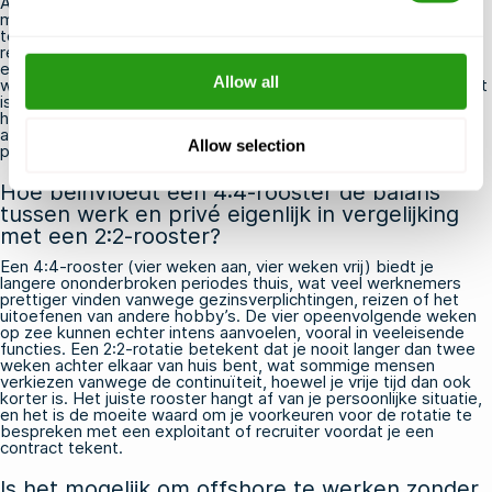
Als een certificaat tijdens de looptijd van een contract verloopt,
mag u doorgaans niet op de installatie blijven of ernaar
terugkeren totdat het is verlengd. Exploitanten controleren
regelmatig of de certificaten van het personeel nog geldig zijn,
en een verlopen certificaat – zelfs als het maar één dag is –
Allow all
wordt beschouwd als een overtreding van de voorschriften. Het
is het beste om alle vervaldata ruim van tevoren in de gaten te
houden en vernieuwingstrainingen, zoals een FOET voor een
aflopende BOSIET, in te plannen voordat er een gat ontstaat, in
Allow selection
plaats van erna.
Hoe beïnvloedt een 4:4-rooster de balans
tussen werk en privé eigenlijk in vergelijking
met een 2:2-rooster?
Een 4:4-rooster (vier weken aan, vier weken vrij) biedt je
langere ononderbroken periodes thuis, wat veel werknemers
prettiger vinden vanwege gezinsverplichtingen, reizen of het
uitoefenen van andere hobby’s. De vier opeenvolgende weken
op zee kunnen echter intens aanvoelen, vooral in veeleisende
functies. Een 2:2-rotatie betekent dat je nooit langer dan twee
weken achter elkaar van huis bent, wat sommige mensen
verkiezen vanwege de continuïteit, hoewel je vrije tijd dan ook
korter is. Het juiste rooster hangt af van je persoonlijke situatie,
en het is de moeite waard om je voorkeuren voor de rotatie te
bespreken met een exploitant of recruiter voordat je een
contract tekent.
Is het mogelijk om offshore te werken zonder