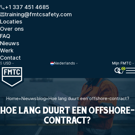
+1 337 451 4685
training@fmtcsafety.com
Locaties
Over ons
FAQ
Nieuws
Werk
Contact
$
USD
Nederlands
Mijn FMTC
0
Home
»
Nieuwsblog
»
Hoe lang duurt een offshore-contract?
HOE LANG DUURT EEN OFFSHORE-
CONTRACT?