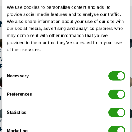
We use cookies to personalise content and ads, to
provide social media features and to analyse our traffic.
We also share information about your use of our site with
NIEUWS
our social media, advertising and analytics partners who
may combine it with other information that you’ve
provided to them or that they’ve collected from your use
of their services.
1 AUGUSTUS 2026
Welk identiteitsbewijs heb je nodig voor
BOSIET?
Consent
Necessary
Selection
30 JULI 2026
Preferences
Hoe kan ik een BOSIET-cursus boeken?
Statistics
29 JULI 2026
Hoe kom je in de offshore-
Marketing