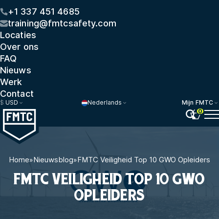
+1 337 451 4685
training@fmtcsafety.com
Locaties
Over ons
FAQ
Nieuws
Werk
Contact
$
USD
Nederlands
Mijn FMTC
0
Home
»
Nieuwsblog
»
FMTC Veiligheid Top 10 GWO Opleiders
FMTC VEILIGHEID TOP 10 GWO
OPLEIDERS