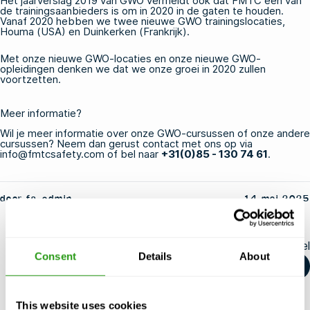
Het jaarverslag 2019 van GWO vermeldt ook dat FMTC een van
de trainingsaanbieders is om in 2020 in de gaten te houden.
Vanaf 2020 hebben we twee nieuwe GWO trainingslocaties,
Houma (USA) en Duinkerken (Frankrijk).
Met onze nieuwe GWO-locaties en onze
nieuwe GWO-
opleidingen
denken we dat we onze groei in 2020 zullen
voortzetten.
Meer informatie?
Wil je meer informatie over onze GWO-cursussen of onze andere
cursussen? Neem dan gerust contact met ons op via
info@fmtcsafety.com
of bel naar
+31(0)85 - 130 74 61
.
door fs-admin
14 mei 2025
Deel dit artikel
Consent
Details
About
This website uses cookies