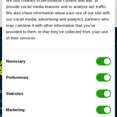
We use cookies to personalise content and ads, to
Dagelijks bereikbaar tussen 7:00 - 17:00 (GMT +1)
provide social media features and to analyse our traffic.
We also share information about your use of our site with
our social media, advertising and analytics partners who
may combine it with other information that you’ve
provided to them or that they’ve collected from your use
of their services.
Consent
Necessary
Selection
ALTIJD
HIER VOOR JOU
+1 337 451 4685
training@fmtcsafety.com
Preferences
Certifications
Industry categories
Statistics
OPITO
Oil & Gas
NOGEPA
Renewables
Marketing
GWO
Maritime