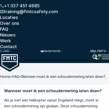
+1 337 451 4685
training@fmtcsafety.com
Locaties
Over ons
FAQ
Nieuws
Werk
Contact
$
USD
Nederlands
Mijn FMTC
0
Home
»
FAQ
»
Wanneer moet ik een schoudermeting laten doen?
Wanneer moet ik een schoudermeting laten doen?
Als je met een helikopter vanuit Engeland vliegt, moet er
een schoudermeting zijn gedaan. Deze schoudermeting