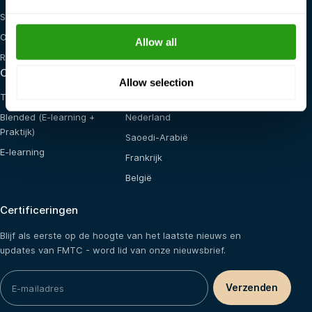
STCW
General Health, Safety &
Environment
OSHA
Allow all
Red Cross
Opleidingsmogelijkheden
Locaties
Allow selection
Training op locatie
Verenigde Staten
Blended (E-learning +
Nederland
Praktijk)
Saoedi-Arabië
E-learning
Frankrijk
België
Certificeringen
Blijf als eerste op de hoogte van het laatste nieuws en
updates van FMTC - word lid van onze nieuwsbrief.