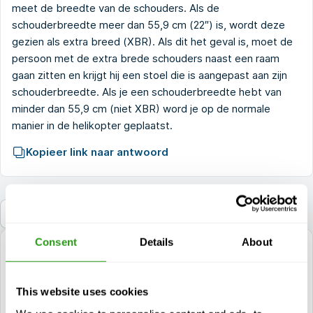
meet de breedte van de schouders. Als de
schouderbreedte meer dan 55,9 cm (22″) is, wordt deze
gezien als extra breed (XBR). Als dit het geval is, moet de
persoon met de extra brede schouders naast een raam
gaan zitten en krijgt hij een stoel die is aangepast aan zijn
schouderbreedte. Als je een schouderbreedte hebt van
minder dan 55,9 cm (niet XBR) word je op de normale
manier in de helikopter geplaatst.
Kopieer link naar antwoord
Terug naar de FAQ
Consent
Details
About
vragen?
+1 337 451 4685
This website uses cookies
training@fmtcsafety.com