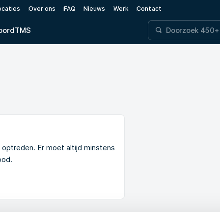
ocaties
Over ons
FAQ
Nieuws
Werk
Contact
oord
TMS
n optreden. Er moet altijd minstens
ood.