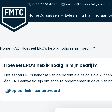
+1 337 451 4685
training@fmtcsafety.com
L
Home
Cursussen
E-learning
Training aan b
Home
»
FAQ
»
Hoeveel ERO's heb ik nodig in mijn bedrijf?
Hoeveel ERO's heb ik nodig in mijn bedrijf?
Het aantal ERO's hangt af van de potentiële risico's die kunne
één ERO aanwezig zijn om actie te ondernemen in geval van n
Kopieer link naar antwoord