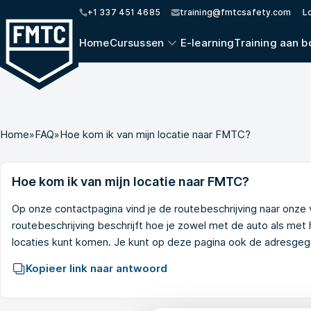
+1 337 451 4685
training@fmtcsafety.com
L
Home
Cursussen
E-learning
Training aan b
Home
»
FAQ
»
Hoe kom ik van mijn locatie naar FMTC?
Hoe kom ik van mijn locatie naar FMTC?
Op onze
contactpagina
vind je de routebeschrijving naar onze 
routebeschrijving beschrijft hoe je zowel met de auto als met
locaties kunt komen. Je kunt op deze pagina ook de adresgege
Kopieer link naar antwoord