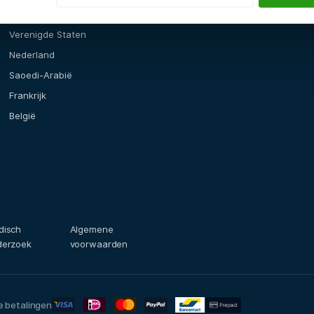
den
Locaties
Verenigde Staten
Nederland
Saoedi-Arabië
Frankrijk
België
disch
Algemene
derzoek
voorwaarden
ge betalingen