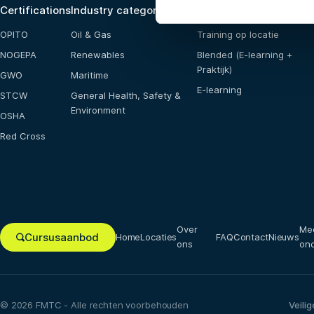
Certifications
Industry categories
Opleidingsmogelijkhe
OPITO
Oil & Gas
Training op locatie
NOGEPA
Renewables
Blended (E-learning +
Praktijk)
GWO
Maritime
E-learning
STCW
General Health, Safety &
Environment
OSHA
Red Cross
Over
Me
Cursusaanbod
Home
Locaties
FAQ
Contact
Nieuws
ons
on
© 2026 FMTC - Alle rechten voorbehouden
Veili