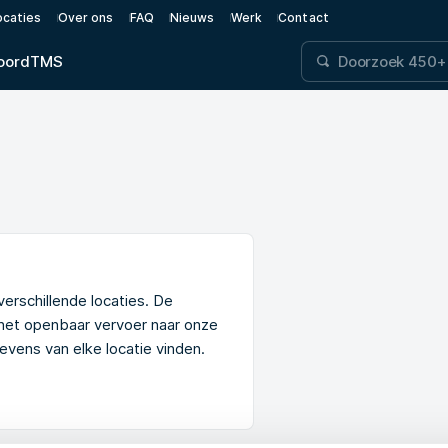
ocaties
Over ons
FAQ
Nieuws
Werk
Contact
oord
TMS
verschillende locaties. De
 het openbaar vervoer naar onze
vens van elke locatie vinden.