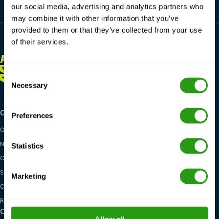
our social media, advertising and analytics partners who
may combine it with other information that you’ve
provided to them or that they’ve collected from your use
of their services.
ALTIJD
HIER VOOR JOU
+1 337 451 4685
Consent
training@fmtcsafety.com
Necessary
Selection
Certifications
Industry categories
Preferences
OPITO
Oil & Gas
NOGEPA
Renewables
Statistics
GWO
Maritime
STCW
General Health, Safety &
Marketing
Environment
OSHA
Red Cross
Opleidingsmogelijkheden
Locaties
Allow all