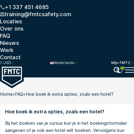
+1 337 451 4685
training@fmtcsafety.com
Locaties
Over ons
FAQ
Nieuws
Werk
Contact
$
USD
Nederlands
Mijn FMTC
0
Home
»
FAQ
»
Hoe boek ik extra opties, zoals een hotel?
Hoe boek ik extra opties, zoals een hotel?
Bij het boeken van je cursus kun je in het boekingsformulier
aangeven of je ook een hotel wilt boeken. Vervolgens kun