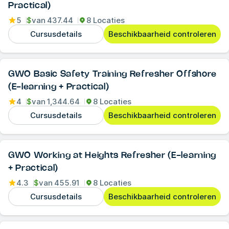
Practical)
5
$
van
437.44
8 Locaties
Cursusdetails
Beschikbaarheid controleren
GWO Basic Safety Training Refresher Offshore
(E-learning + Practical)
4
$
van
1,344.64
8 Locaties
Cursusdetails
Beschikbaarheid controleren
GWO Working at Heights Refresher (E-learning
+ Practical)
4.3
$
van
455.91
8 Locaties
Cursusdetails
Beschikbaarheid controleren