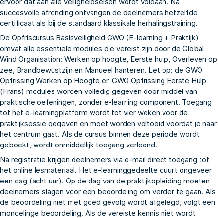
ervoor dat aan alle veiligheidseisen wordt voldaan. Na
succesvolle afronding ontvangen de deelnemers hetzelfde
certificaat als bij de standaard klassikale herhalingstraining.
De Opfriscursus Basisveiligheid GWO (E-learning + Praktijk)
omvat alle essentiële modules die vereist zijn door de Global
Wind Organisation: Werken op hoogte, Eerste hulp, Overleven op
zee, Brandbewustzijn en Manueel hanteren. Let op: de
GWO
Opfrissing Werken op Hoogte
en
GWO Opfrissing Eerste Hulp
(Frans)
modules worden volledig gegeven door middel van
praktische oefeningen, zonder e-learning component. Toegang
tot het e-learningplatform wordt tot vier weken voor de
praktijksessie gegeven en moet worden voltooid voordat je naar
het centrum gaat. Als de cursus binnen deze periode wordt
geboekt, wordt onmiddellijk toegang verleend.
Na registratie krijgen deelnemers via e-mail direct toegang tot
het online lesmateriaal. Het e-learninggedeelte duurt ongeveer
een dag (acht uur). Op de dag van de praktijkopleiding moeten
deelnemers slagen voor een beoordeling om verder te gaan. Als
de beoordeling niet met goed gevolg wordt afgelegd, volgt een
mondelinge beoordeling. Als de vereiste kennis niet wordt