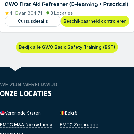
GWO First Aid Refresher (E-learning + Practical)
4
$
van
304.71
8 Locaties
Cursusdetails
Beschikbaarheid controleren
Bekijk alle GWO Basic Safety Training (BST)
WE ZIJN WERELDWIJD
ONZE LOCATIES
Verenigde Staten
België
FMTC M&A Nieuw Iberia
FMTC Zeebrugge