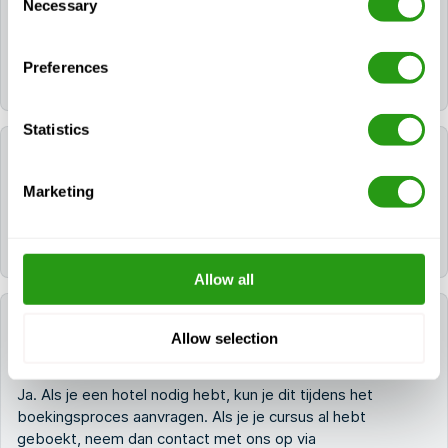
Necessary
Selection
de vervaldatum op het huidige certificaat of
trainingsgegevens. De geldigheidsperiode wordt
automatisch berekend in WINDA door de
Preferences
voltooiingsdatum in te voeren.
Statistics
Kan ik de praktijkdag bijwonen zonder de e-
learning te volgen?
Marketing
Nee, je moet de e-learning afronden voordat je aan
de praktijk begint.
Allow all
Kan FMTC mij helpen een hotel te boeken voor
Allow selection
mijn training?
Ja. Als je een hotel nodig hebt, kun je dit tijdens het
boekingsproces aanvragen. Als je je cursus al hebt
geboekt, neem dan contact met ons op via