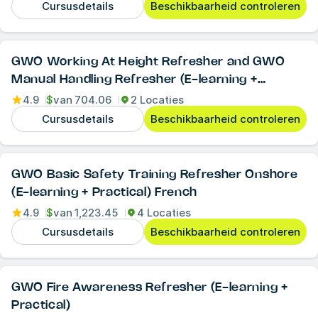
Cursusdetails
Beschikbaarheid controleren
GWO Working At Height Refresher and GWO
Manual Handling Refresher (E-learning +
Practical)
4.9
$
van
704.06
2 Locaties
Cursusdetails
Beschikbaarheid controleren
GWO Basic Safety Training Refresher Onshore
(E-learning + Practical) French
4.9
$
van
1,223.45
4 Locaties
Cursusdetails
Beschikbaarheid controleren
GWO Fire Awareness Refresher (E-learning +
Practical)