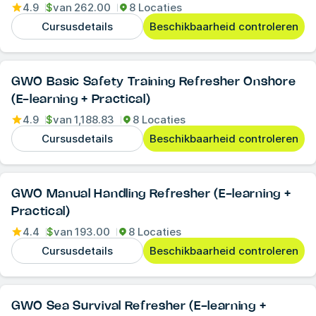
4.9
$
van
262.00
8 Locaties
Cursusdetails
Beschikbaarheid controleren
GWO Basic Safety Training Refresher Onshore
(E-learning + Practical)
4.9
$
van
1,188.83
8 Locaties
Cursusdetails
Beschikbaarheid controleren
GWO Manual Handling Refresher (E-learning +
Practical)
4.4
$
van
193.00
8 Locaties
Cursusdetails
Beschikbaarheid controleren
GWO Sea Survival Refresher (E-learning +