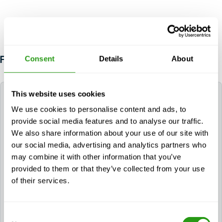
Consent
Details
About
FAQ
This website uses cookies
Wat is het venster om deel te nemen aan een
GWO herhalingscursus?
We use cookies to personalise content and ads, to
provide social media features and to analyse our traffic.
Om
de oorspronkelijke certificeringsdatum te
We also share information about your use of our site with
behouden, kan een
kan een certificaat of
our social media, advertising and analytics partners who
trainingsrecord tot twee maanden voor de
may combine it with other information that you’ve
vervaldatum worden verlengd. Het is nog steeds
provided to them or that they’ve collected from your use
mogelijk om deel te nemen aan een herhaling buiten
of their services.
de twee maanden van de vervaldatum. In dat geval
moet het certificaat de nieuwe certificeringsdatum
bevatten. Een deelnemer mag alleen deelnemen aan
Consent
een herhaling in de specifieke trainingsmodule vóór