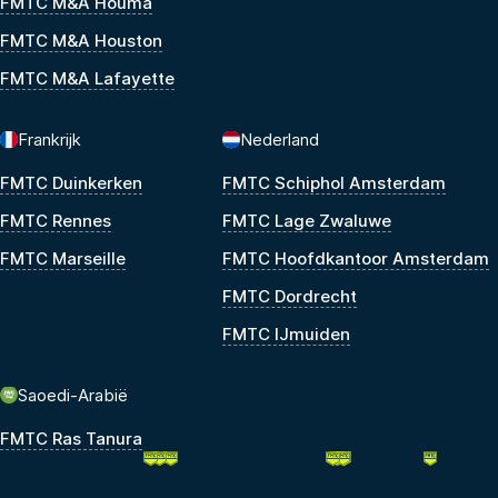
FMTC M&A Houma
FMTC M&A Houston
FMTC M&A Lafayette
Frankrijk
Nederland
FMTC Duinkerken
FMTC Schiphol Amsterdam
FMTC Rennes
FMTC Lage Zwaluwe
FMTC Marseille
FMTC Hoofdkantoor Amsterdam
FMTC Dordrecht
FMTC IJmuiden
Saoedi-Arabië
FMTC Ras Tanura