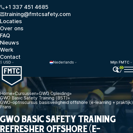
+1 337 451 4685
training@fmtcsafety.com
Locaties
Over ons
FAQ
Nieuws
Werk
Contact
$
USD
Nederlands
Mijn FMTC
0
Home
»
Cursussen
»
GWO Opleiding
»
GWO Basic Safety Training (BST)
»
GWO-opfriscursus basisveiligheid offshore (e-learning + praktijk)
Frans
GWO BASIC SAFETY TRAINING
REFRESHER OFFSHORE (E-