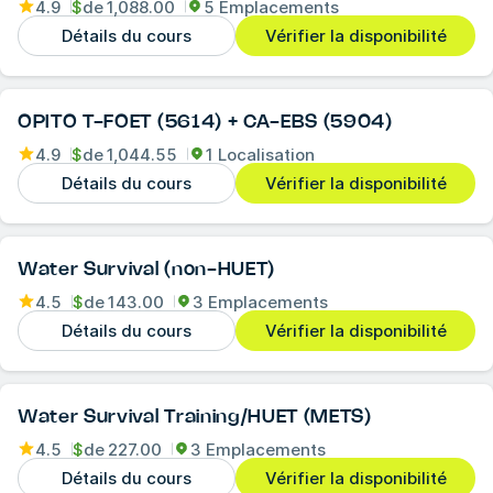
4.9
$
de
1,088.00
5 Emplacements
Détails du cours
Vérifier la disponibilité
OPITO T-FOET (5614) + CA-EBS (5904)
4.9
$
de
1,044.55
1 Localisation
Détails du cours
Vérifier la disponibilité
Water Survival (non-HUET)
4.5
$
de
143.00
3 Emplacements
Détails du cours
Vérifier la disponibilité
Water Survival Training/HUET (METS)
4.5
$
de
227.00
3 Emplacements
Détails du cours
Vérifier la disponibilité