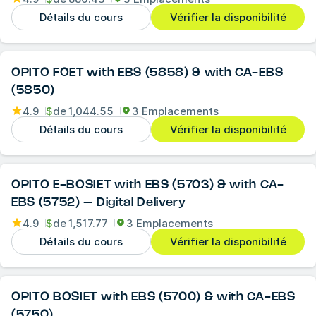
Détails du cours
Vérifier la disponibilité
OPITO FOET with EBS (5858) & with CA-EBS
(5850)
4.9
$
de
1,044.55
3 Emplacements
Détails du cours
Vérifier la disponibilité
OPITO E-BOSIET with EBS (5703) & with CA-
EBS (5752) – Digital Delivery
4.9
$
de
1,517.77
3 Emplacements
Détails du cours
Vérifier la disponibilité
OPITO BOSIET with EBS (5700) & with CA-EBS
(5750)