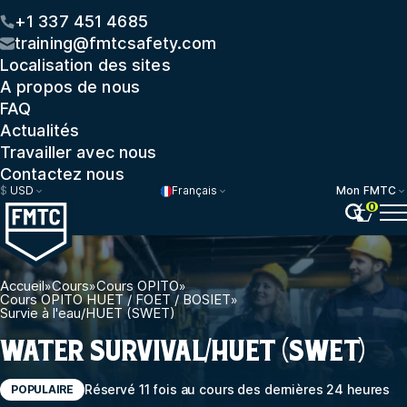
+1 337 451 4685
training@fmtcsafety.com
Localisation des sites
A propos de nous
FAQ
Actualités
Travailler avec nous
Contactez nous
$
USD
Français
Mon FMTC
0
Accueil
»
Cours
»
Cours OPITO
»
Cours OPITO HUET / FOET / BOSIET
»
Survie à l'eau/HUET (SWET)
WATER SURVIVAL/HUET (SWET)
Réservé 11 fois au cours des dernières 24 heures
POPULAIRE