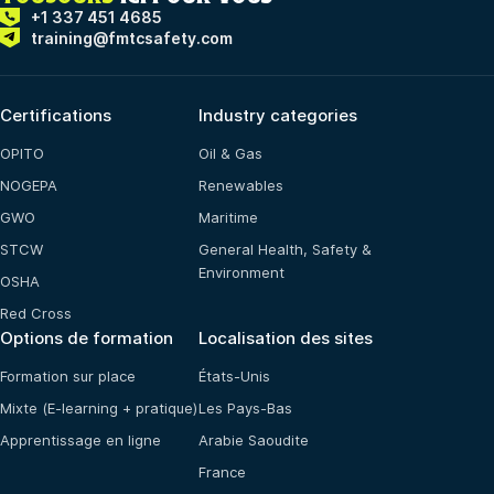
+1 337 451 4685
training@fmtcsafety.com
Certifications
Industry categories
OPITO
Oil & Gas
NOGEPA
Renewables
GWO
Maritime
STCW
General Health, Safety &
Environment
OSHA
Red Cross
Options de formation
Localisation des sites
Formation sur place
États-Unis
Mixte (E-learning + pratique)
Les Pays-Bas
Apprentissage en ligne
Arabie Saoudite
France