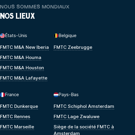
NOUS SOMMES MONDIAUX
NOS LIEUX
États-Unis
Belgique
FMTC M&A New Iberia
FMTC Zeebrugge
FMTC M&A Houma
FMTC M&A Houston
FMTC M&A Lafayette
France
Pays-Bas
FMTC Dunkerque
FMTC Schiphol Amsterdam
FMTC Rennes
FMTC Lage Zwaluwe
FMTC Marseille
Siège de la société FMTC à
Amsterdam