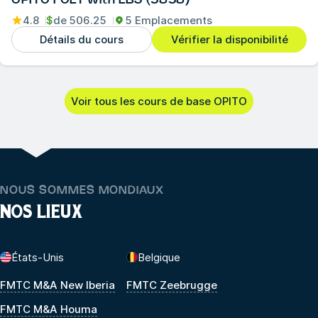
4.8
$
de
506.25
5 Emplacements
Détails du cours
Vérifier la disponibilité
Voir tous les cours de base OPITO
NOUS SOMMES MONDIAUX
NOS LIEUX
États-Unis
Belgique
FMTC M&A New Iberia
FMTC Zeebrugge
FMTC M&A Houma