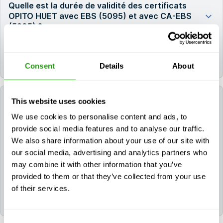
Quelle est la durée de validité des certificats
OPITO HUET avec EBS (5095) et avec CA-EBS
(5295) ?
Les certificats OPITO HUET avec EBS (5095) et
avec CA-EBS (5295) restent valables pendant 4 ans.
Consent
Details
About
La FMTC peut-elle m'aider à réserver un hôtel
This website uses cookies
pour ma formation ?
We use cookies to personalise content and ads, to
provide social media features and to analyse our traffic.
Si vous avez besoin d'un hôtel, vous pouvez en faire
We also share information about your use of our site with
la demande au cours du processus de réservation. Si
our social media, advertising and analytics partners who
vous avez déjà réservé votre cours, veuillez nous
may combine it with other information that you’ve
contacter via
info@fmtcsafety.com
ou appeler le
+31
provided to them or that they’ve collected from your use
(0) 85 130 74 61.
Votre courriel de confirmation
of their services.
contiendra tous les détails concernant l'hôtel et les
instructions d'enregistrement.
Consent