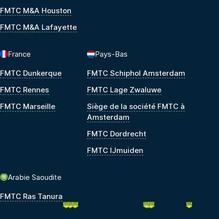
FMTC M&A Houston
FMTC M&A Lafayette
France
Pays-Bas
FMTC Dunkerque
FMTC Schiphol Amsterdam
FMTC Rennes
FMTC Lage Zwaluwe
FMTC Marseille
Siège de la société FMTC à
Amsterdam
FMTC Dordrecht
FMTC IJmuiden
Arabie Saoudite
FMTC Ras Tanura