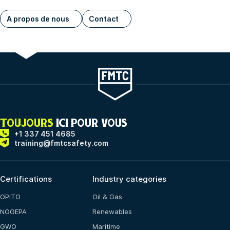
A propos de nous
Contact
TOUJOURS
ICI POUR VOUS
+1 337 451 4685
training@fmtcsafety.com
Certifications
Industry categories
OPITO
Oil & Gas
NOGEPA
Renewables
GWO
Maritime