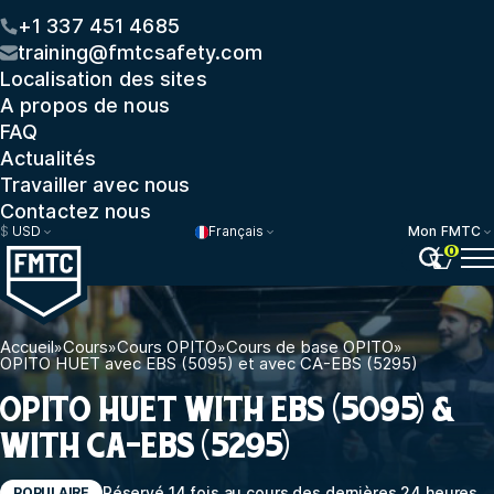
+1 337 451 4685
training@fmtcsafety.com
Localisation des sites
A propos de nous
FAQ
Actualités
Travailler avec nous
Contactez nous
$
USD
Français
Mon FMTC
0
Accueil
»
Cours
»
Cours OPITO
»
Cours de base OPITO
»
OPITO HUET avec EBS (5095) et avec CA-EBS (5295)
OPITO HUET WITH EBS (5095) &
WITH CA-EBS (5295)
Réservé 14 fois au cours des dernières 24 heures
POPULAIRE