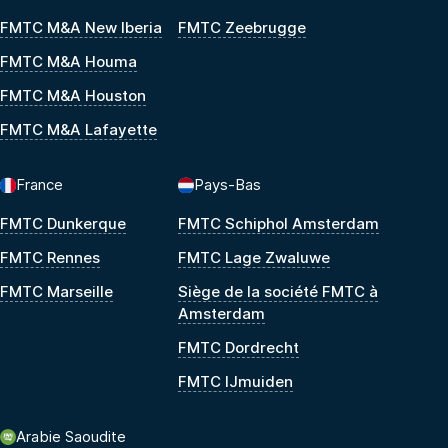
FMTC M&A New Iberia
FMTC Zeebrugge
FMTC M&A Houma
FMTC M&A Houston
FMTC M&A Lafayette
France
Pays-Bas
FMTC Dunkerque
FMTC Schiphol Amsterdam
FMTC Rennes
FMTC Lage Zwaluwe
FMTC Marseille
Siège de la société FMTC à
Amsterdam
FMTC Dordrecht
FMTC IJmuiden
Arabie Saoudite