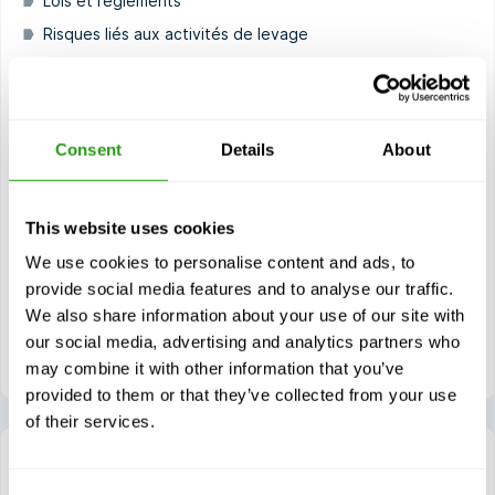
Lois et règlements
Risques liés aux activités de levage
Principes de base des grues et du matériel de levage
Utilisation de signaux manuels et de communications
radio
Consent
Details
About
Effectuer des activités de levage avec des charges pré-
élinguées
Effectuer des activités de levage avec des charges
This website uses cookies
difficiles à atteindre
We use cookies to personalise content and ads, to
Effectuer des opérations de levage en dehors de la vue
du grutier
provide social media features and to analyse our traffic.
We also share information about your use of our site with
Évaluation des charges dont le centre de gravité est
our social media, advertising and analytics partners who
difficile à déterminer
may combine it with other information that you’ve
provided to them or that they’ve collected from your use
of their services.