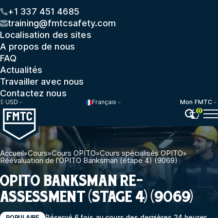
+1 337 451 4685
training@fmtcsafety.com
Localisation des sites
A propos de nous
FAQ
Actualités
Travailler avec nous
Contactez nous
$
USD
Français
Mon FMTC
0
Accueil
»
Cours
»
Cours OPITO
»
Cours spécialisés OPITO
»
Réévaluation de l'OPITO Banksman (étape 4) (9069)
OPITO BANKSMAN RE-
ASSESSMENT (STAGE 4) (9069)
Réservé 6 fois au cours des dernières 24 heures
POPULAIRE