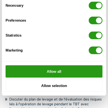
Consent
Necessary
Selection
OPITO Banksman Assessment (Stage 3)
(9068)
1 jour(s)
Preferences
L'évaluation OPITO Banksman (étape 3) est conçue pour
les personnes qui ont déjà suivi une formation Banksman
et Slinger ou qui possèdent suffisamment de...
Statistics
$
à partir de
1 141,50
Marketing
Certification(s)
OPITO Banksman and Slinger Stage 3
2 années de validité
Allow all
Voir cours
Allow selection
Modules
Discuter du plan de levage et de l'évaluation des risques
liés à l'opération de levage pendant le TBT avec