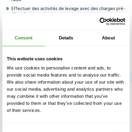
Effectuer des activités de levage avec des charges pré-
élinguées
Effectuer des activités de levage avec des charges
difficiles à atteindre
Consent
Details
About
Effectuer des opérations de levage en dehors de la vue
du grutier
Évaluation des charges dont le centre de gravité est
difficile à déterminer
This website uses cookies
We use cookies to personalise content and ads, to
provide social media features and to analyse our traffic.
We also share information about your use of our site with
our social media, advertising and analytics partners who
may combine it with other information that you’ve
provided to them or that they’ve collected from your use
NOGEPA 1.9A Banksman
of their services.
3 jour(s)
NOGEPA 1.9A Banksman est l'acronyme de la formation de
l'Association néerlandaise pour l'exploration et la
Consent