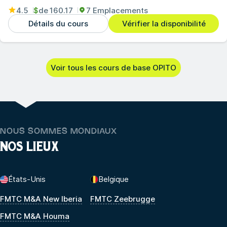
4.5
$
de
160.17
7 Emplacements
Détails du cours
Vérifier la disponibilité
Voir tous les cours de base OPITO
NOUS SOMMES MONDIAUX
NOS LIEUX
États-Unis
Belgique
FMTC M&A New Iberia
FMTC Zeebrugge
FMTC M&A Houma