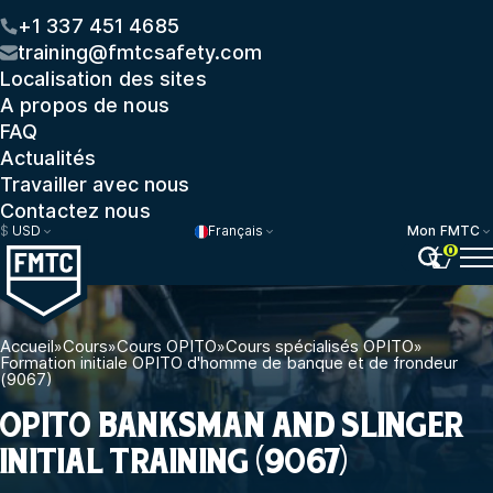
+1 337 451 4685
training@fmtcsafety.com
Localisation des sites
A propos de nous
FAQ
Actualités
Travailler avec nous
Contactez nous
$
USD
Français
Mon FMTC
0
Accueil
»
Cours
»
Cours OPITO
»
Cours spécialisés OPITO
»
Formation initiale OPITO d'homme de banque et de frondeur
(9067)
OPITO BANKSMAN AND SLINGER
INITIAL TRAINING (9067)