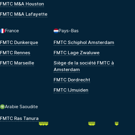
FMTC M&A Houston
FMTC M&A Lafayette
France
Pays-Bas
FMTC Dunkerque
FMTC Schiphol Amsterdam
FMTC Rennes
FMTC Lage Zwaluwe
FMTC Marseille
Siège de la société FMTC à
Amsterdam
FMTC Dordrecht
FMTC IJmuiden
Arabie Saoudite
FMTC Ras Tanura