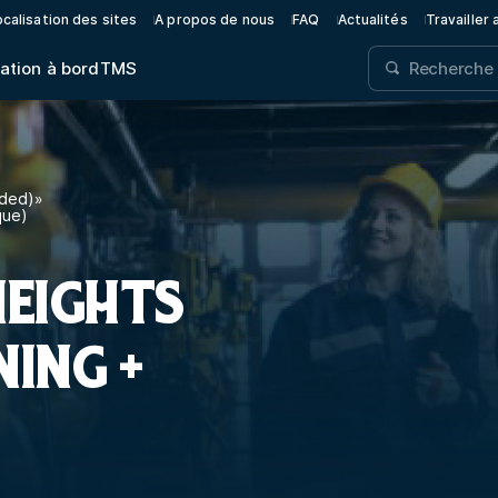
calisation des sites
A propos de nous
FAQ
Actualités
Travailler
ation à bord
TMS
nded)
»
que)
EIGHTS
NING +