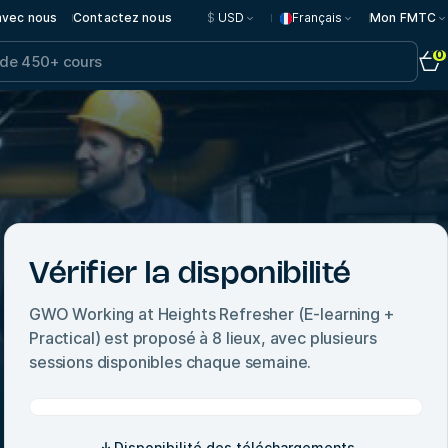
 avec nous
Contactez nous
$
USD
Français
Mon FMTC
0
Vérifier la disponibilité
GWO Working at Heights Refresher (E-learning +
Practical)
est proposé à
8
lieux, avec plusieurs
sessions disponibles chaque semaine.
Disponibilité des téléchargements