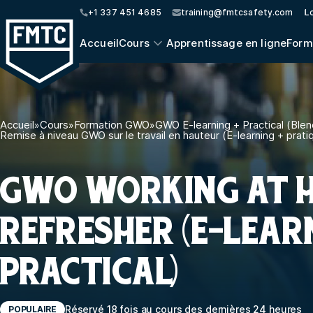
+1 337 451 4685
training@fmtcsafety.com
Lo
Accueil
Cours
Apprentissage en ligne
Form
Accueil
»
Cours
»
Formation GWO
»
GWO E-learning + Practical (Ble
Remise à niveau GWO sur le travail en hauteur (E-learning + prati
GWO WORKING AT H
REFRESHER (E-LEAR
PRACTICAL)
Réservé 18 fois au cours des dernières 24 heures
POPULAIRE