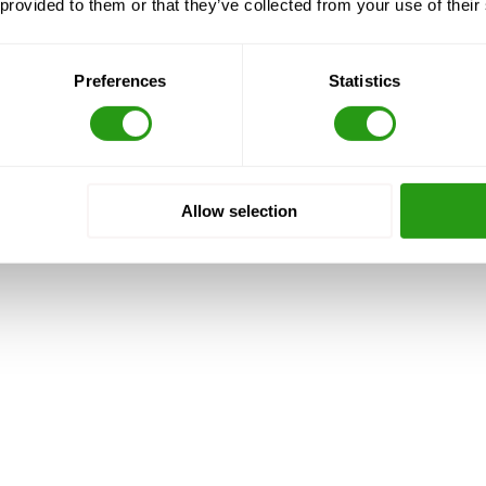
 provided to them or that they’ve collected from your use of their
 y a 2
COURS CERTIFIÉ PAR
Preferences
Statistics
paiement, et nous jamais annuler. Même avec avec
Allow selection
Non