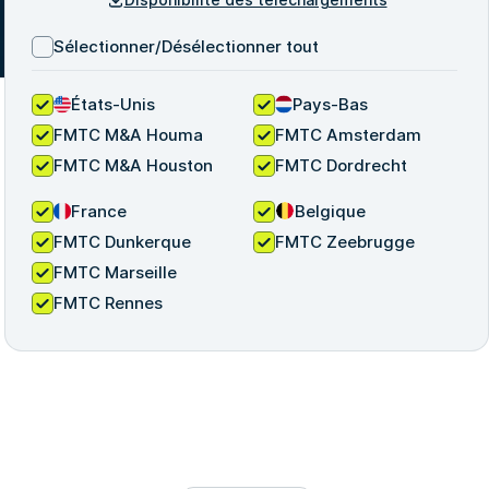
Sélectionner/Désélectionner tout
États-Unis
Pays-Bas
FMTC M&A Houma
FMTC Amsterdam
FMTC M&A Houston
FMTC Dordrecht
France
Belgique
FMTC Dunkerque
FMTC Zeebrugge
FMTC Marseille
FMTC Rennes