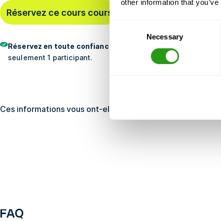
other information that you’ve
Dernière réservation
Il
Réservez ce cours cours
heures
Consent
Necessary
Selection
Réservez en toute confiance
- Gratuit annulation, pas pré
seulement 1 participant.
Ces informations vous ont-elles été utiles ?
Oui
FAQ