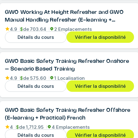
GWO Working At Height Refresher and GWO
Manual Handling Refresher (E-learning +
Practical)
4.9
$
de
703.64
2 Emplacements
Détails du cours
Vérifier la disponibilité
GWO Basic Safety Training Refresher Onshore
– Scenario Based Training
4.9
$
de
575.60
1 Localisation
Détails du cours
Vérifier la disponibilité
GWO Basic Safety Training Refresher Offshore
(E-learning + Practical) French
4
$
de
1,712.95
4 Emplacements
Détails du cours
Vérifier la disponibilité