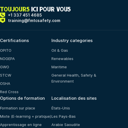
TOUJOURS
ICI POUR VOUS
+1 337 451 4685
training@fmtcsafety.com
Certifications
Industry categories
OPITO
Oil & Gas
NOGEPA
Renewables
GWO
Maritime
STCW
General Health, Safety &
Environment
OSHA
Red Cross
Options de formation
Localisation des sites
Formation sur place
États-Unis
Mixte (E-learning + pratique)
Les Pays-Bas
Apprentissage en ligne
Arabie Saoudite