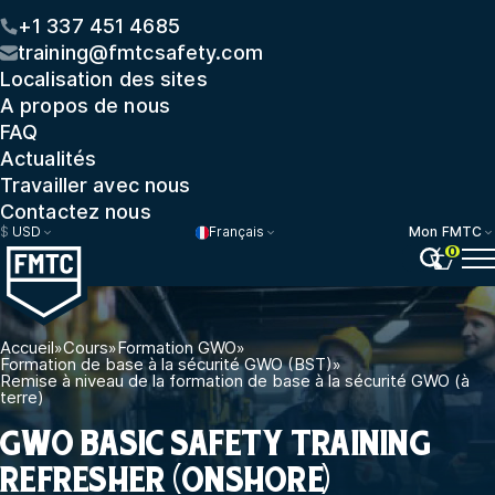
+1 337 451 4685
training@fmtcsafety.com
Localisation des sites
A propos de nous
FAQ
Actualités
Travailler avec nous
Contactez nous
$
USD
Français
Mon FMTC
0
Accueil
»
Cours
»
Formation GWO
»
Formation de base à la sécurité GWO (BST)
»
Remise à niveau de la formation de base à la sécurité GWO (à
terre)
GWO BASIC SAFETY TRAINING
REFRESHER (ONSHORE)