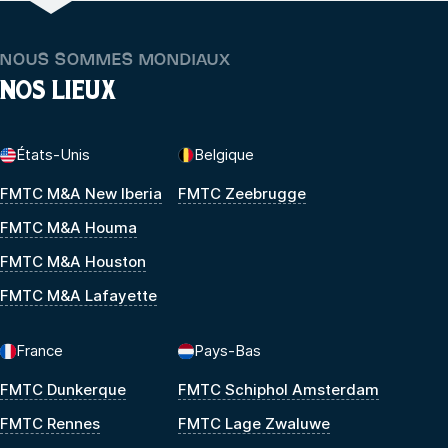
NOUS SOMMES MONDIAUX
NOS LIEUX
États-Unis
Belgique
FMTC M&A New Iberia
FMTC Zeebrugge
FMTC M&A Houma
FMTC M&A Houston
FMTC M&A Lafayette
France
Pays-Bas
FMTC Dunkerque
FMTC Schiphol Amsterdam
FMTC Rennes
FMTC Lage Zwaluwe