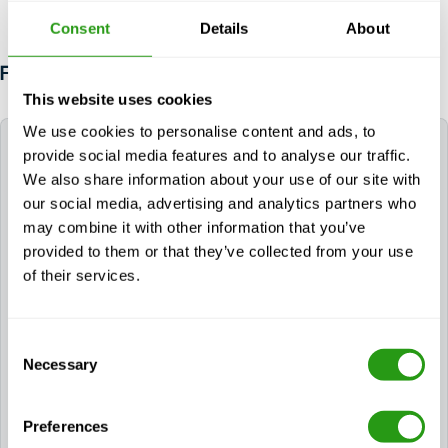
Consent
Details
About
FAQ
This website uses cookies
We use cookies to personalise content and ads, to
Quel est le délai pour participer à un cours de
provide social media features and to analyse our traffic.
recyclage GWO ?
We also share information about your use of our site with
our social media, advertising and analytics partners who
Pour
Pour maintenir la date de certification initiale,
may combine it with other information that you’ve
un
un certificat ou un dossier de formation peut être
provided to them or that they’ve collected from your use
renouvelé jusqu'à deux mois avant son expiration. Il
of their services.
est toujours possible de participer à un cours de
recyclage en dehors des deux mois d'expiration.
Dans ce cas, le certificat doit porter la nouvelle date
Consent
de certification. Un participant n'est autorisé à
Necessary
Selection
participer qu'à un recyclage dans le module de
formation spécifique avant la date d'expiration du
certificat actuel ou des dossiers de formation. La
Preferences
période de validité est automatiquement calculée