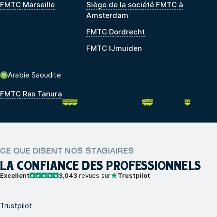
FMTC Marseille
Siège de la société FMTC à
Amsterdam
FMTC Dordrecht
FMTC IJmuiden
Arabie Saoudite
FMTC Ras Tanura
CE QUE DISENT NOS STAGIAIRES
LA CONFIANCE DES PROFESSIONNELS
Excellent
3,043
revues sur
Trustpilot
Trustpilot