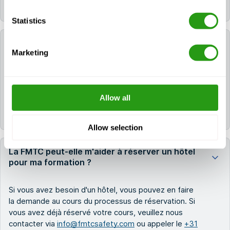
dans WINDA en introduisant la date d'achèvement.
Statistics
Puis-je participer à un cours de recyclage GWO
Marketing
si mon certificat a expiré ?
Non, GWO n'accorde aucune dispense. Sans
certificat valide, vous n'êtes pas autorisé à participer
Allow all
à un cours de recyclage. Dans ce cas, vous devrez
suivre à nouveau la formation initiale complète.
Allow selection
La FMTC peut-elle m'aider à réserver un hôtel
pour ma formation ?
Si vous avez besoin d'un hôtel, vous pouvez en faire
la demande au cours du processus de réservation. Si
vous avez déjà réservé votre cours, veuillez nous
contacter via
info@fmtcsafety.com
ou appeler le
+31