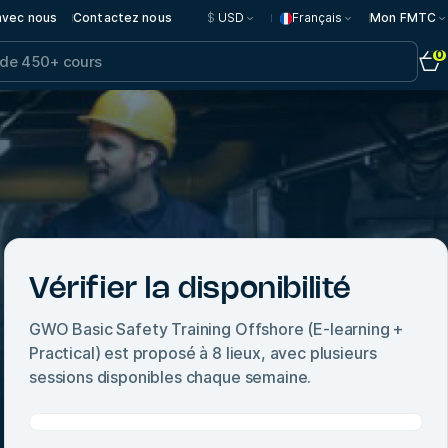
 avec nous
Contactez nous
$
USD
Français
Mon FMTC
0
Vérifier la disponibilité
GWO Basic Safety Training Offshore (E-learning +
Practical)
est proposé à
8
lieux, avec plusieurs
sessions disponibles chaque semaine.