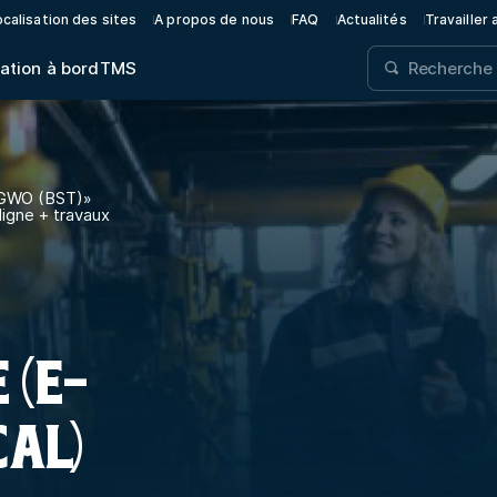
calisation des sites
A propos de nous
FAQ
Actualités
Travailler
ation à bord
TMS
é GWO (BST)
»
ligne + travaux
 (E-
CAL)