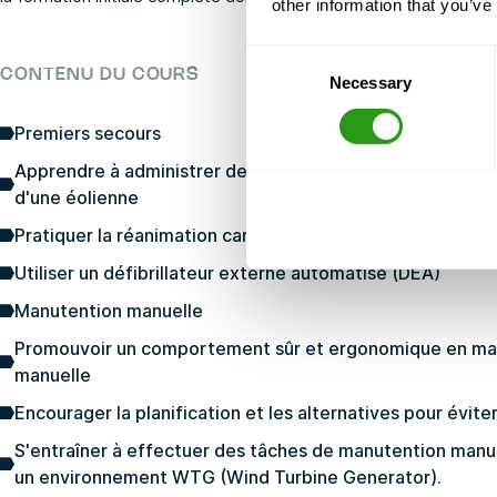
other information that you’ve
Consent
CONTENU DU COURS
Necessary
Selection
Premiers secours
Apprendre à administrer des premiers secours sûrs et ef
d'une éolienne
Pratiquer la réanimation cardio-pulmonaire (RCP)
Utiliser un défibrillateur externe automatisé (DEA)
Manutention manuelle
Promouvoir un comportement sûr et ergonomique en ma
manuelle
Encourager la planification et les alternatives pour éviter
S'entraîner à effectuer des tâches de manutention manue
un environnement WTG (Wind Turbine Generator).