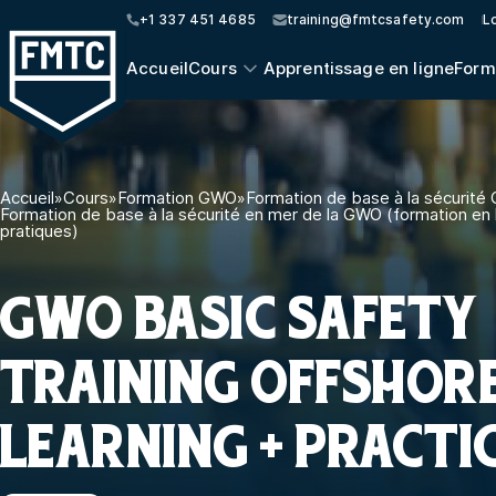
+1 337 451 4685
training@fmtcsafety.com
Lo
Accueil
Cours
Apprentissage en ligne
Form
Accueil
»
Cours
»
Formation GWO
»
Formation de base à la sécurit
Formation de base à la sécurité en mer de la GWO (formation en 
pratiques)
GWO BASIC SAFETY
TRAINING OFFSHORE
LEARNING + PRACTI