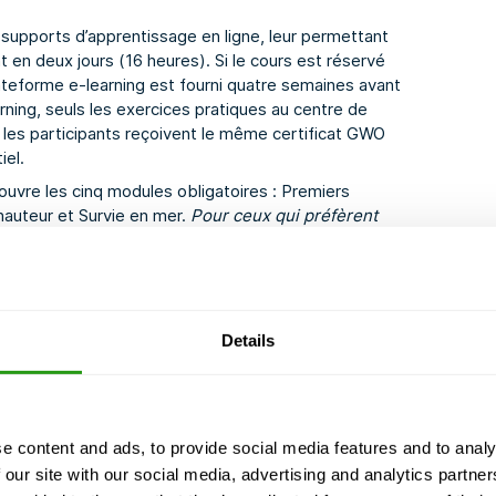
ux supports d’apprentissage en ligne, leur permettant
 en deux jours (16 heures). Si le cours est réservé
lateforme e-learning est fourni quatre semaines avant
rning, seuls les exercices pratiques au centre de
, les participants reçoivent le même certificat GWO
iel.
ouvre les cinq modules obligatoires : Premiers
 hauteur et Survie en mer.
Pour ceux qui préfèrent
t des cours d'apprentissage en ligne séparés :
ligne sur
les premiers secours GWO,
Formation en
utention manuelle GWO
et
Formation en ligne sur la
Details
 certifiées GWO. Cet identifiant peut être créé
lobalwindsafety.org
. Les participants doivent
NDA à la session pratique. Les certificats GWO Basic
èvement. Pour maintenir la certification, un cours de
te une période de renouvellement de 60 jours pour le
e content and ads, to provide social media features and to analy
Si le recyclage n’est pas effectué dans le délai imparti,
 our site with our social media, advertising and analytics partn