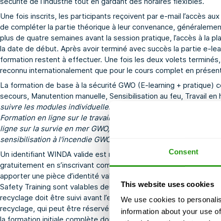
sécurité de l’industrie tout en gardant des horaires flexibles.
Une fois inscrits, les participants reçoivent par e-mail l’accès a
de compléter la partie théorique à leur convenance, généralement
plus de quatre semaines avant la session pratique, l’accès à la p
la date de début. Après avoir terminé avec succès la partie e-lea
formation restent à effectuer. Une fois les deux volets terminés
reconnu internationalement que pour le cours complet en présent
La formation de base à la sécurité GWO (E-learning + pratique) c
secours, Manutention manuelle, Sensibilisation au feu, Travail en
suivre les modules individuellement, nous proposons égalemen
Formation en ligne sur le travail en hauteur GWO
,
Formation en 
ligne sur la survie en mer GWO
,
Formation en ligne sur la man
sensibilisation à l'incendie GWO
.
Consent
Un identifiant WINDA valide est requis pour toutes les formations
gratuitement en s’inscrivant comme délégué sur
https://winda.g
apporter une pièce d’identité valide ainsi que leur identifiant WI
This website uses cookies
Safety Training sont valables deux ans à compter de la date d’ach
recyclage doit être suivi avant l’expiration du certificat. Il exis
We use cookies to personalis
recyclage, qui peut être réservé via
GWO Refresher E-learning
. 
information about your use of
la formation initiale complète doit être reprise.