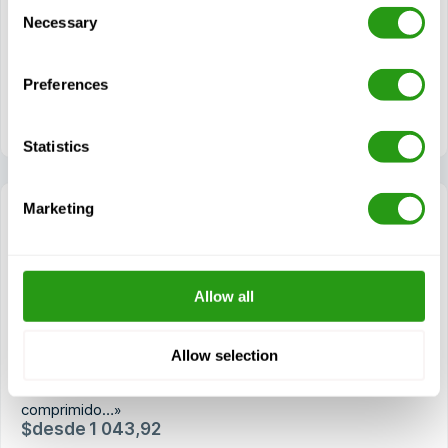
Consent
Alarma y funcionamiento de los extintores portátiles
Necessary
Selection
Técnicas de auto-rescate
Primeros auxilios de urgencia
Preferences
Técnicas de primeros auxilios inmediatos
Statistics
Marketing
OPITO FOET with EBS (5858) + CA-EBS
(5904)
Allow all
1 día(s)
OPITO FOET con EBS (5858) + CA-EBS (5904) significa
Allow selection
«Formación avanzada en emergencias en alta mar con
sistema de respiración de emergencia más aire
comprimido…»
$
desde
1 043,92