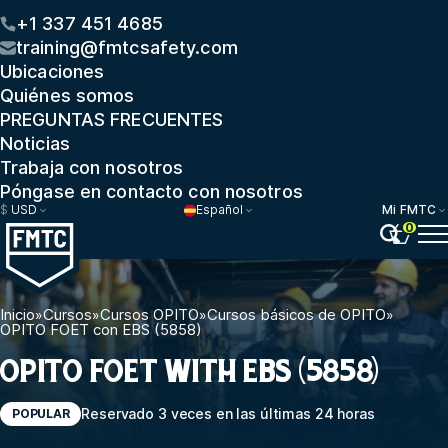
+1 337 451 4685
training@fmtcsafety.com
Ubicaciones
Quiénes somos
PREGUNTAS FRECUENTES
Noticias
Trabaja con nosotros
Póngase en contacto con nosotros
$
USD
Español
Mi FMTC
0
Inicio
»
Cursos
»
Cursos OPITO
»
Cursos básicos de OPITO
»
OPITO FOET con EBS (5858)
OPITO FOET WITH EBS (5858)
Reservado 3 veces en las últimas 24 horas
POPULAR