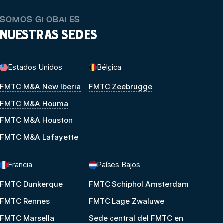
SOMOS GLOBALES
NUESTRAS SEDES
Estados Unidos
Bélgica
FMTC M&A New Iberia
FMTC Zeebrugge
FMTC M&A Houma
FMTC M&A Houston
FMTC M&A Lafayette
Francia
Países Bajos
FMTC Dunkerque
FMTC Schiphol Amsterdam
FMTC Rennes
FMTC Lage Zwaluwe
FMTC Marsella
Sede central del FMTC en