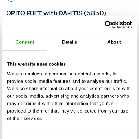
OPITO FOET with CA-EBS (5850)
1 día(s)
El OPITO FOET con CA-EBS (5858) son las siglas de
Further Offshore Emergency Training with Compressed Air
Consent
Details
About
Emergency Breathing System...
$
desde
596,00
This website uses cookies
Certificación(es)
OPITO FOET with CA-EBS
We use cookies to personalise content and ads, to
4 años de validez
provide social media features and to analyse our traffic.
We also share information about your use of our site with
our social media, advertising and analytics partners who
Ver curso
may combine it with other information that you’ve
provided to them or that they’ve collected from your use
Módulos
of their services.
Seguridad en helicópteros y técnicas de escape
Técnicas prácticas de escape de helicópteros