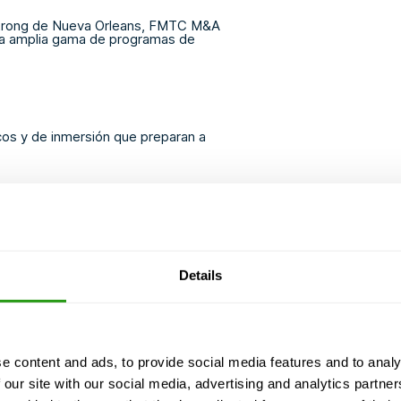
rmstrong de Nueva Orleans, FMTC M&A
na amplia gama de programas de
s y de inmersión que preparan a
Details
 espacio dedicado a la formación,
inción de incendios, módulos de
 contra caídas, grúas de pedestal
dos (disponibles en Houma y
e content and ads, to provide social media features and to analy
 our site with our social media, advertising and analytics partn