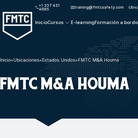
+1 337 451
training@fmtcsafety.com
Ubic
4685
Inicio
Cursos
E-learning
Formación a bordo
Inicio
»
Ubicaciones
»
Estados Unidos
»
FMTC M&A Houma
FMTC M&A HOUMA