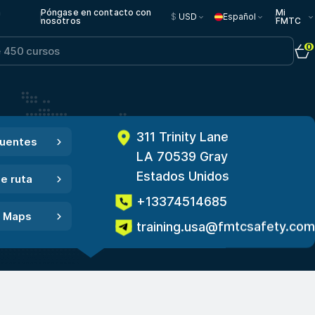
n
Póngase en contacto con
Mi
$
USD
Español
nosotros
FMTC
0
311 Trinity Lane
cuentes
LA 70539 Gray
Estados Unidos
e ruta
+13374514685
e Maps
training.usa@fmtcsafety.com