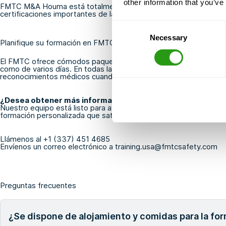
other information that you’ve
FMTC M&A Houma está totalmente aprobado para OPITO, GWO y
certificaciones importantes de la industria.
Consent
Necessary
Selection
Planifique su formación en FMTC M&A Houma
El FMTC ofrece cómodos paquetes de alojamiento tanto para pr
como de varios días. En todas las sedes hay aparcamiento gratui
reconocimientos médicos cuando sea necesario.
¿Desea obtener más información acerca de FMTC M&A H
Nuestro equipo está listo para ayudarle a encontrar el curso ade
formación personalizada que satisfaga sus necesidades.
Llámenos al
+1 (337) 451 4685
Envíenos un correo electrónico a
training.usa@fmtcsafety.com
Preguntas frecuentes
¿Se dispone de alojamiento y comidas para la for