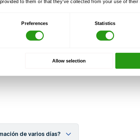
 provided to them or that they’ve collected from your use of their
 STCW, junto con todas las demás
Preferences
Statistics
ogramas de formación de un solo día
to y se pueden organizar
Allow selection
ouma?
cuado o construir una solución de
mación de varios días?