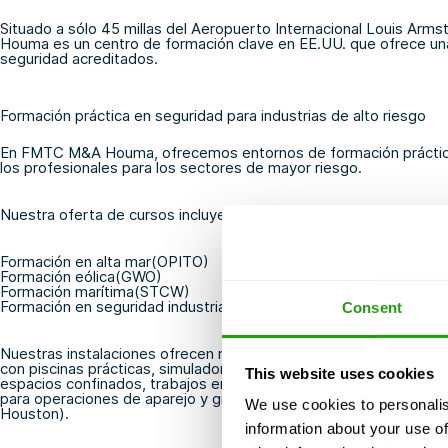
Situado a sólo 45 millas del Aeropuerto Internacional Louis A
Houma es un centro de formación clave en EE.UU. que ofrece u
seguridad acreditados.
Formación práctica en seguridad para industrias de alto riesgo
En FMTC M&A Houma, ofrecemos entornos de formación práctico
los profesionales para los sectores de mayor riesgo.
Nuestra oferta de cursos incluye:
Formación en alta mar
(OPITO
)
Formación eólica
(GWO
)
Formación marítima
(STCW
)
Formación en seguridad industrial
Consent
Nuestras instalaciones ofrecen más de 20.000 pies cuadrados de
con piscinas prácticas, simuladores
HUET
, TEMPSC, zonas de ext
This website uses cookies
espacios confinados, trabajos en altura y puntales de protección
para operaciones de aparejo y grúa, y puntales GWO especializa
We use cookies to personalis
Houston).
information about your use of