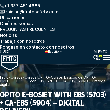
+1 337 451 4685
training@fmtcsafety.com
Ubicaciones
Quiénes somos
PREGUNTAS FRECUENTES
Noticias
Trabaja con nosotros
Póngase en contacto con nosotros
$
USD
Español
Mi FMTC
0
Inicio
»
Cursos
»
Cursos OPITO
»
Cursos básicos de OPITO
»
OPITO E-BOSIET con EBS (5703) + CA-EBS (5904) – Entrega
digital
OPITO E-BOSIET WITH EBS (5703)
+ CA-EBS (5904) – DIGITAL