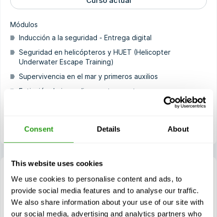
Curso actual
Módulos
Inducción a la seguridad - Entrega digital
Seguridad en helicópteros y HUET (Helicopter
Underwater Escape Training)
Supervivencia en el mar y primeros auxilios
Extinción de incendios y autorescate
Módulo EBS
Módulo CA-EBS
Consent
Details
About
This website uses cookies
We use cookies to personalise content and ads, to
provide social media features and to analyse our traffic.
TEORÍA EN LÍNEA, PRÁCTICAS IN SITU
We also share information about your use of our site with
our social media, advertising and analytics partners who