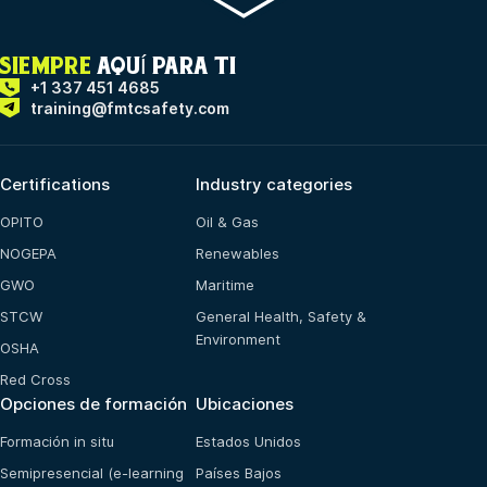
SIEMPRE
AQUÍ PARA TI
+1 337 451 4685
training@fmtcsafety.com
Certifications
Industry categories
OPITO
Oil & Gas
NOGEPA
Renewables
GWO
Maritime
STCW
General Health, Safety &
Environment
OSHA
Red Cross
Opciones de formación
Ubicaciones
Formación in situ
Estados Unidos
Semipresencial (e-learning
Países Bajos