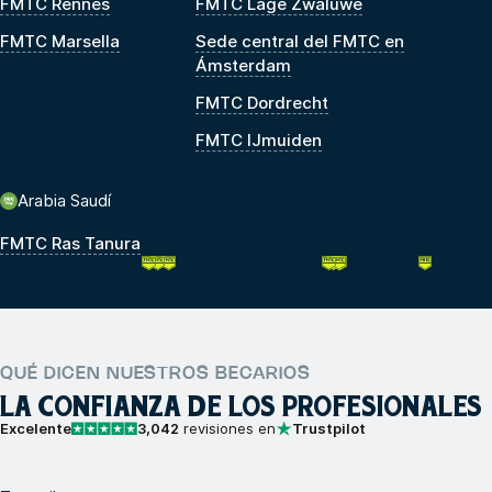
FMTC Rennes
FMTC Lage Zwaluwe
FMTC Marsella
Sede central del FMTC en
Ámsterdam
FMTC Dordrecht
FMTC IJmuiden
Arabia Saudí
FMTC Ras Tanura
QUÉ DICEN NUESTROS BECARIOS
LA CONFIANZA DE LOS PROFESIONALES
Excelente
3,042
revisiones en
Trustpilot