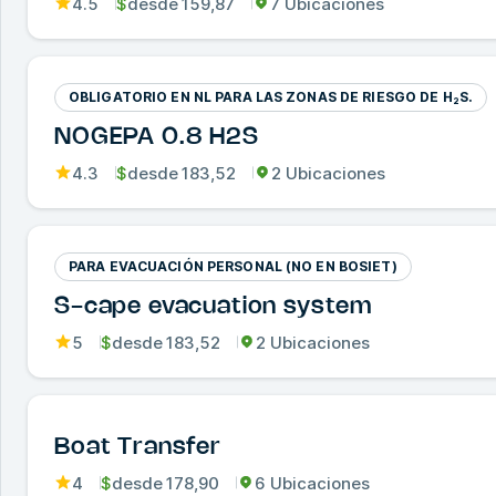
4.5
$
desde
159,87
7 Ubicaciones
OBLIGATORIO EN NL PARA LAS ZONAS DE RIESGO DE H₂S.
NOGEPA 0.8 H2S
4.3
$
desde
183,52
2 Ubicaciones
PARA EVACUACIÓN PERSONAL (NO EN BOSIET)
S-cape evacuation system
5
$
desde
183,52
2 Ubicaciones
Boat Transfer
4
$
desde
178,90
6 Ubicaciones