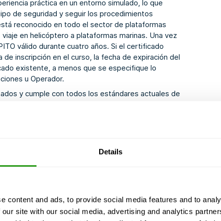
riencia práctica en un entorno simulado, lo que
uipo de seguridad y seguir los procedimientos
está reconocido en todo el sector de plataformas
 viaje en helicóptero a plataformas marinas. Una vez
ITO válido durante cuatro años. Si el certificado
de inscripción en el curso, la fecha de expiración del
ficado existente, a menos que se especifique lo
laciones u Operador.
tados y cumple con todos los estándares actuales de
arados para los desafíos únicos de los viajes en
relativa a requisitos previos, requisitos médicos y
ectrices de OPITO.
Details
e content and ads, to provide social media features and to analy
 our site with our social media, advertising and analytics partn