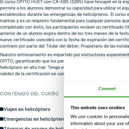
El curso OPITO HUET con CA-EBS (5295) hace hincapié en la expe
permite a los alumnos demostrar su capacidad para utilizar el eq
establecidos durante las emergencias de helicópteros. El curso 
marinas y es un requisito fundamental para cualquier persona que
completado con éxito, los participantes reciben un certificado OP
anterior de un alumno expira dentro de los tres meses de la fecha 
nuevo certificado coincidirá con la fecha de expiración del certi
contrario por parte del Titular del deber, Propietario de las insta
Nuestro entrenamiento es impartido por instructores experimen
OPITO, garantizando que los participantes estén totalmente prep
helicóptero en alta mar. Tenga en cuenta que toda la información 
validez de la certificación se cumple estrictamente según las dir
Consent
CONTENIDO DEL CURSO
This website uses cookies
Viajes en helicóptero
We use cookies to personalis
Emergencias en helicóptero
information about your use of
Técnicas de escape de helicópteros