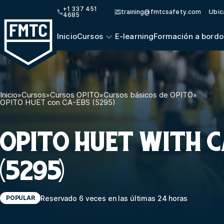
+1 337 451
training@fmtcsafety.com
Ubic
4685
Inicio
Cursos
E-learning
Formación a bordo
Inicio
»
Cursos
»
Cursos OPITO
»
Cursos básicos de OPITO
»
OPITO HUET con CA-EBS (5295)
OPITO HUET WITH C
(5295)
Reservado 6 veces en las últimas 24 horas
POPULAR