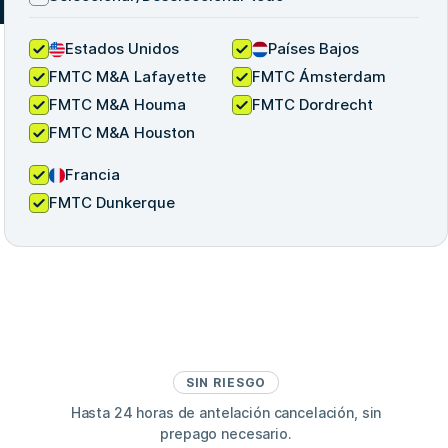
Estados Unidos
Países Bajos
FMTC M&A Lafayette
FMTC Ámsterdam
FMTC M&A Houma
FMTC Dordrecht
FMTC M&A Houston
Francia
FMTC Dunkerque
SIN RIESGO
Hasta 24 horas de antelación cancelación, sin
prepago necesario.