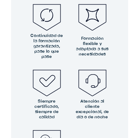
Continuidad de
Formación
la formación
flexible y
garantizada,
adaptada a sus
pase lo que
necesidades
pase
Siempre
Atención al
certificado,
cliente
siempre de
excepcional, de
calidad
día o de noche