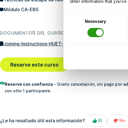
other information that you’ve
Módulo CA-EBS
Consent
Necessary
Selection
DOCUMENTOS DEL CURSO
Joining-Instructions-HUET-CA-EBS-08-16-22-JP.pdf
Reserve este curso
Última reserva
hace 1 hora
Reserve con confianza
- Gratis cancelación, sin pago por a
con sólo 1 participante.
¿Le ha resultado útil esta información?
Sí
No