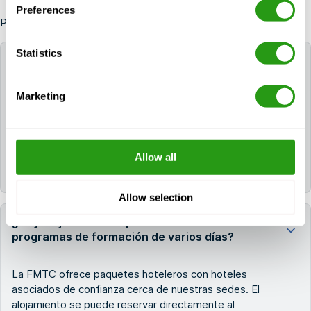
Preferences
Preguntas frecuentes
Statistics
¿Qué tipos de formación en seguridad ofrece el
FMTC de Dordrecht?
Marketing
FMTC Dordrecht ofrece formación certificada en
seguridad en los sectores offshore (OPITO y
NOGEPA), eólico (GWO), marítimo (STCW) e
Allow all
industrial; reconocida tanto a nivel nacional como
internacional.
Allow selection
¿Hay alojamiento disponible durante los
programas de formación de varios días?
La FMTC ofrece paquetes hoteleros con hoteles
asociados de confianza cerca de nuestras sedes. El
alojamiento se puede reservar directamente al