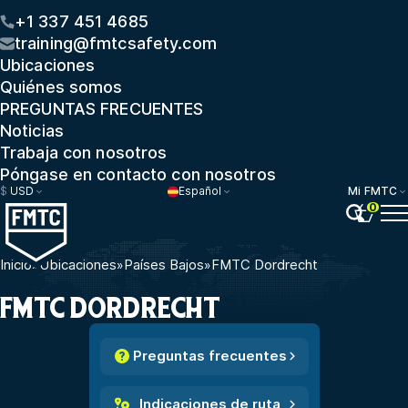
+1 337 451 4685
training@fmtcsafety.com
Ubicaciones
Quiénes somos
PREGUNTAS FRECUENTES
Noticias
Trabaja con nosotros
Póngase en contacto con nosotros
$
USD
Español
Mi FMTC
0
Inicio
»
Ubicaciones
»
Países Bajos
»
FMTC Dordrecht
FMTC DORDRECHT
Preguntas frecuentes
Indicaciones de ruta