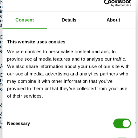
Nuestras instalaciones en el FMTC de Dordrecht incluyen
objetos realistas contra incendios: maquetas de buques, naves
industriales y contenedores OGS, piscina HUET para
formación
en escape subacuático de helicópteros
, simuladores de
Consent
Details
About
espacios confinados, torre Church para formación en
trabajo en
altura
, embarcaciones de supervivencia y rescate rápido.
El Centro de Seguridad Spinel, zona oficial de entrenamiento
regional para los cuerpos de bomberos locales y sus socios en
This website uses cookies
situaciones de crisis, ofrece un realismo y una diversidad de
entrenamiento inigualables.
We use cookies to personalise content and ads, to
provide social media features and to analyse our traffic.
Alojamiento e instalaciones
We also share information about your use of our site with
our social media, advertising and analytics partners who
El FMTC ofrece cómodos paquetes de alojamiento tanto para
programas de formación de un solo día como de varios días. En
may combine it with other information that you’ve
todas las sedes hay aparcamiento gratuito y se pueden
provided to them or that they’ve collected from your use
organizar reconocimientos médicos cuando sea necesario.
of their services.
¿Listo para experimentar la seguridad en Dordrecht?
¿Está interesado en nuestros programas de formación en
Consent
seguridad o en organizar un escenario a medida para su equipo?
Llame directamente al
+31(0)85 - 130 74 61
o envíe un mensaje
Necessary
Selection
a
info@fmtcsafety.com.