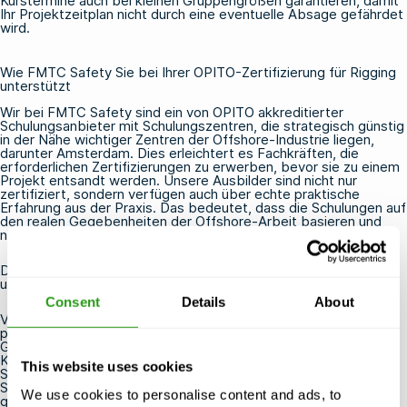
Kurstermine auch bei kleinen Gruppengrößen garantieren, damit
Ihr Projektzeitplan nicht durch eine eventuelle Absage gefährdet
wird.
Wie FMTC Safety Sie bei Ihrer OPITO-Zertifizierung für Rigging
unterstützt
Wir bei FMTC Safety sind ein von OPITO akkreditierter
Schulungsanbieter mit Schulungszentren, die strategisch günstig
in der Nähe wichtiger Zentren der Offshore-Industrie liegen,
darunter Amsterdam. Dies erleichtert es Fachkräften, die
erforderlichen Zertifizierungen zu erwerben, bevor sie zu einem
Projekt entsandt werden. Unsere Ausbilder sind nicht nur
zertifiziert, sondern verfügen auch über echte praktische
Erfahrung aus der Praxis. Das bedeutet, dass die Schulungen auf
den realen Gegebenheiten der Offshore-Arbeit basieren und
nicht nur auf Theorie.
Das erwartet Sie, wenn Sie Ihre Offshore-Rigging-Schulung bei
uns buchen:
Consent
Details
About
Von OPITO akkreditierte Kurse, die von erfahrenen,
praxiserprobten Ausbildern durchgeführt werden
Garantierte Kurstermine, auch bei geringer Teilnehmerzahl
Kostenlose Stornierung oder Terminverschiebung bis zu 24
This website uses cookies
Stunden vor Kursbeginn
Schulungszentren in der Nähe von Flughäfen und Häfen für eine
We use cookies to personalise content and ads, to
gute Erreichbarkeit