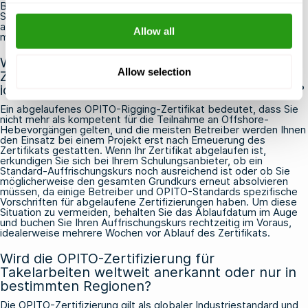
Bei einigen Schulungsanbietern, darunter FMTC Safety, können
Sie mehrere Zertifizierungen in einem einzigen Besuch
absolvieren, um Reiseaufwand und Arbeitsausfallzeiten zu
Allow all
minimieren.
Was passiert, wenn meine OPITO-
Allow selection
Zertifizierung für Takelarbeiten abläuft, bevor
ich einen Auffrischungskurs absolvieren kann?
Ein abgelaufenes OPITO-Rigging-Zertifikat bedeutet, dass Sie
nicht mehr als kompetent für die Teilnahme an Offshore-
Hebevorgängen gelten, und die meisten Betreiber werden Ihnen
den Einsatz bei einem Projekt erst nach Erneuerung des
Zertifikats gestatten. Wenn Ihr Zertifikat abgelaufen ist,
erkundigen Sie sich bei Ihrem Schulungsanbieter, ob ein
Standard-Auffrischungskurs noch ausreichend ist oder ob Sie
möglicherweise den gesamten Grundkurs erneut absolvieren
müssen, da einige Betreiber und OPITO-Standards spezifische
Vorschriften für abgelaufene Zertifizierungen haben. Um diese
Situation zu vermeiden, behalten Sie das Ablaufdatum im Auge
und buchen Sie Ihren Auffrischungskurs rechtzeitig im Voraus,
idealerweise mehrere Wochen vor Ablauf des Zertifikats.
Wird die OPITO-Zertifizierung für
Takelarbeiten weltweit anerkannt oder nur in
bestimmten Regionen?
Die OPITO-Zertifizierung gilt als globaler Industriestandard und