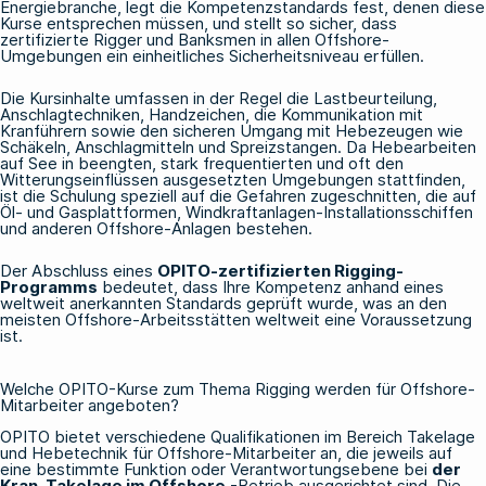
Energiebranche, legt die Kompetenzstandards fest, denen diese
Kurse entsprechen müssen, und stellt so sicher, dass
zertifizierte Rigger und Banksmen in allen Offshore-
Umgebungen ein einheitliches Sicherheitsniveau erfüllen.
Die Kursinhalte umfassen in der Regel die Lastbeurteilung,
Anschlagtechniken, Handzeichen, die Kommunikation mit
Kranführern sowie den sicheren Umgang mit Hebezeugen wie
Schäkeln, Anschlagmitteln und Spreizstangen. Da Hebearbeiten
auf See in beengten, stark frequentierten und oft den
Witterungseinflüssen ausgesetzten Umgebungen stattfinden,
ist die Schulung speziell auf die Gefahren zugeschnitten, die auf
Öl- und Gasplattformen, Windkraftanlagen-Installationsschiffen
und anderen Offshore-Anlagen bestehen.
Der Abschluss eines
OPITO-zertifizierten Rigging-
Programms
bedeutet, dass Ihre Kompetenz anhand eines
weltweit anerkannten Standards geprüft wurde, was an den
meisten Offshore-Arbeitsstätten weltweit eine Voraussetzung
ist.
Welche OPITO-Kurse zum Thema Rigging werden für Offshore-
Mitarbeiter angeboten?
OPITO bietet verschiedene Qualifikationen im Bereich Takelage
und Hebetechnik für Offshore-Mitarbeiter an, die jeweils auf
eine bestimmte Funktion oder Verantwortungsebene bei
der
Kran-Takelage im Offshore
-Betrieb ausgerichtet sind. Die