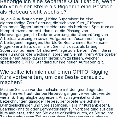
Benötige ich eine separate Qualifikation, wenn
ich von einer Stelle als Rigger in eine Position
als Hebeaufsicht wechsle?
Ja, die Qualifikation zum „Lifting Supervisor“ ist eine
eigenständige Zertifizierung, die sich vom Kurs „Offshore
Banksman Rigger“ unterscheidet und ein breiteres Spektrum an
Kompetenzen abdeckt, darunter die Planung von
Hebevorgängen, die Risikobewertung, die Überprüfung von
Arbeitsanweisungen sowie Aufgaben im Zusammenhang mit
Arbeitsgenehmigungen. Der bloße Besitz eines Banksman-
Rigger-Zertifikats qualifiziert Sie nicht dazu, als Lifting
Supervisor auf einer Offshore-Anlage zu arbeiten. Wenn Sie in
eine Führungsrolle wechseln, sprechen Sie mit Ihrem Arbeitgeber
oder einem Ausbildungsanbieter, um zu klären, welcher
spezifische OPITO-Standard für Ihre neuen Aufgaben gilt.
Wie sollte ich mich auf einen OPITO-Rigging-
Kurs vorbereiten, um das Beste daraus zu
machen?
Machen Sie sich vor der Teilnahme mit den grundlegenden
Begriffen vertraut, die bei Hebevorgängen verwendet werden,
wie z. B. Tragfähigkeitsgrenzen, Anschlagwinkel und die
Bezeichnungen gängiger Hebezubehörteile wie Schäkeln,
Drahtseilschlingen und Spreizstangen. Falls Ihr Kursanbieter E-
Learning-Inhalte oder Lernmaterialien zur Vorbereitung auf den
Kurs anbietet, arbeiten Sie diese gründlich durch, da Sie so Ihre
Zeit im praktischen Teil besser darauf konzentrieren können,