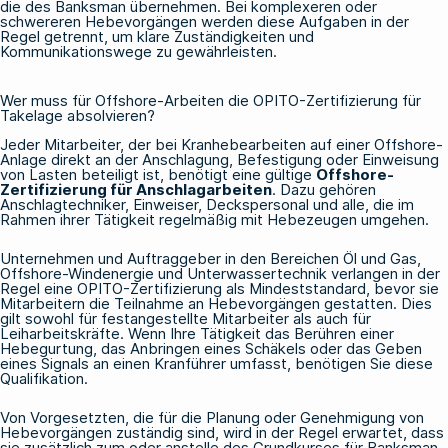
die des Banksman übernehmen. Bei komplexeren oder
schwereren Hebevorgängen werden diese Aufgaben in der
Regel getrennt, um klare Zuständigkeiten und
Kommunikationswege zu gewährleisten.
Wer muss für Offshore-Arbeiten die OPITO-Zertifizierung für
Takelage absolvieren?
Jeder Mitarbeiter, der bei Kranhebearbeiten auf einer Offshore-
Anlage direkt an der Anschlagung, Befestigung oder Einweisung
von Lasten beteiligt ist, benötigt eine gültige
Offshore-
Zertifizierung für Anschlagarbeiten
. Dazu gehören
Anschlagtechniker, Einweiser, Deckspersonal und alle, die im
Rahmen ihrer Tätigkeit regelmäßig mit Hebezeugen umgehen.
Unternehmen und Auftraggeber in den Bereichen Öl und Gas,
Offshore-Windenergie und Unterwassertechnik verlangen in der
Regel eine OPITO-Zertifizierung als Mindeststandard, bevor sie
Mitarbeitern die Teilnahme an Hebevorgängen gestatten. Dies
gilt sowohl für festangestellte Mitarbeiter als auch für
Leiharbeitskräfte. Wenn Ihre Tätigkeit das Berühren einer
Hebegurtung, das Anbringen eines Schäkels oder das Geben
eines Signals an einen Kranführer umfasst, benötigen Sie diese
Qualifikation.
Von Vorgesetzten, die für die Planung oder Genehmigung von
Hebevorgängen zuständig sind, wird in der Regel erwartet, dass
sie zusätzlich zum oder anstelle des Grundkurses für Banksman