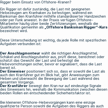
Rigger beim Einsatz von Offshore-Kranen?
Ein Rigger ist dafür zuständig, die Last mit geeigneten
Hebezeugen am Kranhaken zu befestigen, während ein
Banksman den Kranführer mithilfe standardisierter Handzeichen
oder per Funk anweist. In der Praxis verfügen Offshore-
Mitarbeiter häufig über beide Zertifizierungen, weshalb die
Qualifikation gemeinhin als
„Offshore Banksman Rigger“-Kurs
bezeichnet wird.
Diese Unterscheidung ist wichtig, da jede Rolle mit spezifischen
Aufgaben verbunden ist:
Der Anschlagmonteur
wählt die richtigen Anschlagmittel,
Schäkel und Anschlagzubehör aus, prüft diese, berechnet oder
schätzt das Gewicht der Last und befestigt die
Hebevorrichtungen sicher, bevor er signalisiert, dass die Last
bereit ist.
Der Einweiser
positioniert sich so, dass er sowohl die Last als
auch den Kranführer gut im Blick hat, gibt Anweisungen zum
Heben und überwacht die Bewegung der Last während des
gesamten Vorgangs.
Der Kranführer
bewegt den Kran nur auf eindeutige Signale
des Einweisers hin, weshalb die Kommunikation zwischen diesen
beiden Rollen ein entscheidender Sicherheitsfaktor ist.
Bei kleineren Offshore-Hebevorgängen kann eine einzige
qualifizierte Person sowohl die Aufgaben des Riggers als auch