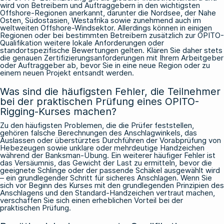
wird von Betreibern und Auftraggebern in den wichtigsten
Offshore-Regionen anerkannt, darunter die Nordsee, der Nahe
Osten, Südostasien, Westafrika sowie zunehmend auch im
weltweiten Offshore-Windsektor. Allerdings können in einigen
Regionen oder bei bestimmten Betreibern zusätzlich zur OPITO-
Qualifikation weitere lokale Anforderungen oder
standortspezifische Bewertungen gelten. Klären Sie daher stets
die genauen Zertifizierungsanforderungen mit Ihrem Arbeitgeber
oder Auftraggeber ab, bevor Sie in eine neue Region oder zu
einem neuen Projekt entsandt werden.
Was sind die häufigsten Fehler, die Teilnehmer
bei der praktischen Prüfung eines OPITO-
Rigging-Kurses machen?
Zu den häufigsten Problemen, die die Prüfer feststellen,
gehören falsche Berechnungen des Anschlagwinkels, das
Auslassen oder überstürztes Durchführen der Vorabprüfung von
Hebezeugen sowie unklare oder mehrdeutige Handzeichen
während der Banksman-Übung. Ein weiterer häufiger Fehler ist
das Versäumnis, das Gewicht der Last zu ermitteln, bevor die
geeignete Schlinge oder der passende Schäkel ausgewählt wird
– ein grundlegender Schritt für sicheres Anschlagen. Wenn Sie
sich vor Beginn des Kurses mit den grundlegenden Prinzipien des
Anschlagens und den Standard-Handzeichen vertraut machen,
verschaffen Sie sich einen erheblichen Vorteil bei der
praktischen Prüfung.